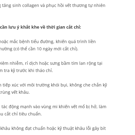
 tăng sinh collagen và phục hồi vết thương tự nhiên
ần lưu ý khắt khe về thời gian cắt chỉ:
hoặc mắc bệnh tiểu đường, khiến quá trình liền
ường (có thể cần 10 ngày mới cắt chỉ).
iêm nhiễm, rỉ dịch hoặc sưng bầm tím lan rộng tại
 tra kỹ trước khi tháo chỉ.
tiếp xúc với môi trường khói bụi, không che chắn kỹ
rùng vết khâu.
 tác động mạnh vào vùng mi khiến vết mổ bị hở, làm
âu cắt chỉ tiêu chuẩn.
 khâu không đạt chuẩn hoặc kỹ thuật khâu lỗi gây bít