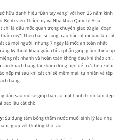
sở hữu danh hiệu “Bàn tay vàng” với hơn 25 năm kinh
ốc Bệnh viện Thẩm mỹ và Nha khoa Quốc tế Asia
t chỉ là dấu mốc quan trọng chuyển giao từ giai đoạn
thẩm mỹ”. Theo bác sĩ Long, câu hỏi cắt mí bao lâu cắt
tất cả mọi người, nhưng 7 ngày là mốc an toàn nhất
rằng kỹ thuật khâu giấu chỉ vi phẫu giúp giảm thiểu áp
 miệng rất nhanh và hoàn toàn không đau khi tháo chỉ.
êu cầu khách hàng tái khám đúng hẹn để trực tiếp kiểm
ảo nếp mí sau khi cắt chỉ sẽ mềm mại, tự nhiên và tệp
hách hàng.
ớng dẫn sau mổ sẽ giúp bạn có một hành trình làm đẹp
í bao lâu cắt chỉ:
y:
Sử dụng tăm bông thấm nước muối sinh lý lau nhẹ
bám, giúp vết thương khô ráo.