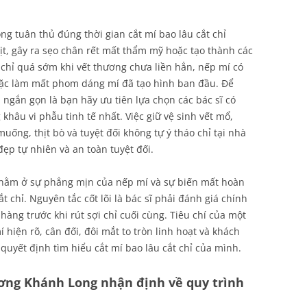
ng tuân thủ đúng thời gian cắt mí bao lâu cắt chỉ
hịt, gây ra sẹo chân rết mất thẩm mỹ hoặc tạo thành các
 chỉ quá sớm khi vết thương chưa liền hẳn, nếp mí có
 hoặc làm mất phom dáng mí đã tạo hình ban đầu. Để
n ngắn gọn là bạn hãy ưu tiên lựa chọn các bác sĩ có
khâu vi phẫu tinh tế nhất. Việc giữ vệ sinh vết mổ,
ống, thịt bò và tuyệt đối không tự ý tháo chỉ tại nhà
đẹp tự nhiên và an toàn tuyệt đối.
nằm ở sự phẳng mịn của nếp mí và sự biến mất hoàn
t chỉ. Nguyên tắc cốt lõi là bác sĩ phải đánh giá chính
hàng trước khi rút sợi chỉ cuối cùng. Tiêu chí của một
hiện rõ, cân đối, đôi mắt to tròn linh hoạt và khách
quyết định tìm hiểu cắt mí bao lâu cắt chỉ của mình.
ương Khánh Long nhận định về quy trình