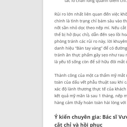
tắc lỗ chân lông quanh điểm chỉ.
Rủi ro lớn nhất liên quan đến việc khô
chính là tình trạng chỉ bám sâu vào t
nốt sần nhỏ dọc theo nếp mí. Nếu cắt
thể bị hở (bục chỉ), dẫn đến sẹo lồi
phòng tránh các rủi ro này, lời khuyê
danh hiệu “Bàn tay vàng” để có đường 
tránh ăn thực phẩm gây sẹo như rau mu
là yếu tố sống còn để sở hữu đôi mắt 
Thành công của một ca thẩm mỹ mắt 
toàn của dấu vết phẫu thuật sau khi cắ
xác độ lành thương thực tế của khách 
kết quả mỹ mãn là sau 1 tháng, nếp mí 
hàng cảm thấy hoàn toàn hài lòng với 
Ý kiến chuyên gia: Bác sĩ V
cắt chỉ và hồi phục