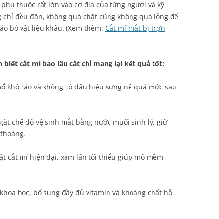
phụ thuộc rất lớn vào cơ địa của từng người và kỹ
g chỉ đều đặn, không quá chặt cũng không quá lỏng để
háo bỏ vật liệu khâu. (Xem thêm:
Cắt mí mắt bị trợn
iết cắt mí bao lâu cắt chỉ mang lại kết quả tốt:
mổ khô ráo và không có dấu hiệu sưng nề quá mức sau
ặt chế độ vệ sinh mắt bằng nước muối sinh lý, giữ
 thoáng.
ật cắt mí hiện đại, xâm lấn tối thiểu giúp mô mềm
khoa học, bổ sung đầy đủ vitamin và khoáng chất hỗ