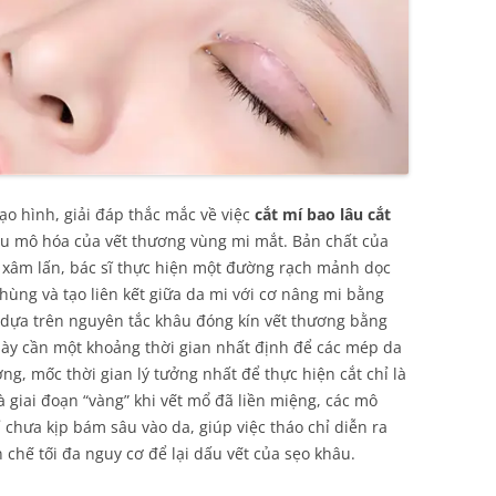
o hình, giải đáp thắc mắc về việc
cắt mí bao lâu cắt
iểu mô hóa của vết thương vùng mi mắt. Bản chất của
ó xâm lấn, bác sĩ thực hiện một đường rạch mảnh dọc
hùng và tạo liên kết giữa da mi với cơ nâng mi bằng
dựa trên nguyên tắc khâu đóng kín vết thương bằng
 này cần một khoảng thời gian nhất định để các mép da
ng, mốc thời gian lý tưởng nhất để thực hiện cắt chỉ là
 giai đoạn “vàng” khi vết mổ đã liền miệng, các mô
 chưa kịp bám sâu vào da, giúp việc tháo chỉ diễn ra
chế tối đa nguy cơ để lại dấu vết của sẹo khâu.