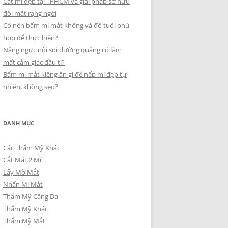
Cắt mí đẹp tại TPHCM và giải pháp sở hữu
đôi mắt rạng ngời
Có nên bấm mí mắt không và độ tuổi phù
hợp để thực hiện?
Nâng ngực nội soi đường quầng có làm
mất cảm giác đầu ti?
Bấm mí mắt kiêng ăn gì để nếp mí đẹp tự
nhiên, không sẹo?
DANH MỤC
Các Thẩm Mỹ Khác
Cắt Mắt 2 Mí
Lấy Mỡ Mắt
Nhấn Mí Mắt
Thẩm Mỹ Căng Da
Thẩm Mỹ Khác
Thẩm Mỹ Mắt