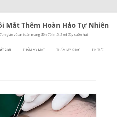
i Mắt Thêm Hoàn Hảo Tự Nhiên
 đơn giản và an toàn mang đến đôi mắt 2 mí đầy cuốn hút
ẮT 2 MÍ
THẨM MỸ MẮT
THẨM MỸ KHÁC
TIN TỨC
NHẤN MÍ MẮT
THẨM MỸ MŨI
LẤY MỠ MẮT
THẨM MỸ NGỰC
TREO CHÂN MÀY
THẨM MỸ CĂNG DA
CÁC THẨM MỸ KHÁC