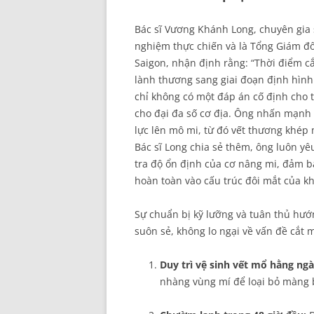
Bác sĩ Vương Khánh Long, chuyên gia 
nghiệm thực chiến và là Tổng Giám đ
Saigon, nhận định rằng: “Thời điểm cắ
lành thương sang giai đoạn định hình 
chỉ không có một đáp án cố định cho 
cho đại đa số cơ địa. Ông nhấn mạnh 
lực lên mô mi, từ đó vết thương khép
Bác sĩ Long chia sẻ thêm, ông luôn y
tra độ ổn định của cơ nâng mi, đảm b
hoàn toàn vào cấu trúc đôi mắt của k
Sự chuẩn bị kỹ lưỡng và tuân thủ hư
suôn sẻ, không lo ngại về vấn đề cắt m
Duy trì vệ sinh vết mổ hằng ngà
nhàng vùng mí để loại bỏ màng 