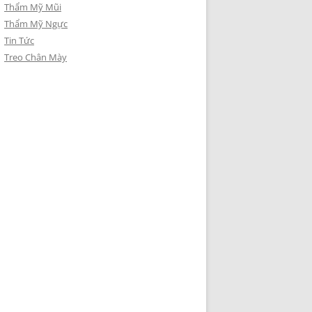
Thẩm Mỹ Mũi
Thẩm Mỹ Ngực
Tin Tức
Treo Chân Mày