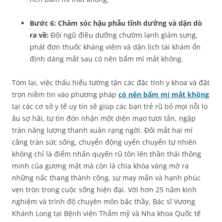
Bước 6: Chăm sóc hậu phẫu tĩnh dưỡng và dặn dò
ra về:
Đội ngũ điều dưỡng chườm lạnh giảm sưng,
phát đơn thuốc kháng viêm và dặn lịch tái khám ổn
định dáng mắt sau có nên bấm mí mắt không.
Tóm lại, việc thấu hiểu tường tận các đặc tính y khoa và đặt
trọn niềm tin vào phương pháp
có nên bấm mí mắt không
tại các cơ sở y tế uy tín sẽ giúp các bạn trẻ rũ bỏ mọi nỗi lo
âu sợ hãi, tự tin đón nhận một diện mạo tươi tắn, ngập
tràn năng lượng thanh xuân rạng ngời. Đôi mắt hai mí
căng tràn sức sống, chuyển động uyển chuyển tự nhiên
không chỉ là điểm nhấn quyến rũ tôn lên thần thái thông
minh của gương mặt mà còn là chìa khóa vàng mở ra
những nấc thang thành công, sự may mắn và hạnh phúc
vẹn tròn trong cuộc sống hiện đại. Với hơn 25 năm kinh
nghiệm và trình độ chuyên môn bậc thầy, Bác sĩ Vương
Khánh Long tại Bệnh viện Thẩm mỹ và Nha khoa Quốc tế