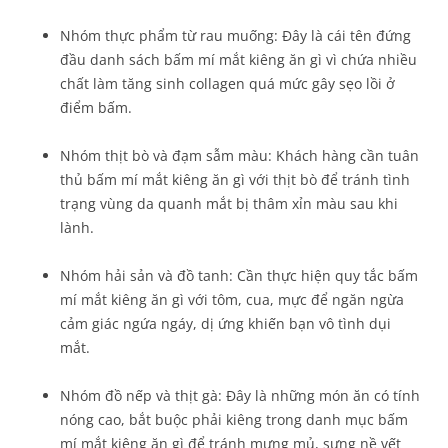
Nhóm thực phẩm từ rau muống: Đây là cái tên đứng
đầu danh sách bấm mí mắt kiêng ăn gì vì chứa nhiều
chất làm tăng sinh collagen quá mức gây sẹo lồi ở
điểm bấm.
Nhóm thịt bò và đạm sẫm màu: Khách hàng cần tuân
thủ bấm mí mắt kiêng ăn gì với thịt bò để tránh tình
trạng vùng da quanh mắt bị thâm xỉn màu sau khi
lành.
Nhóm hải sản và đồ tanh: Cần thực hiện quy tắc bấm
mí mắt kiêng ăn gì với tôm, cua, mực để ngăn ngừa
cảm giác ngứa ngáy, dị ứng khiến bạn vô tình dụi
mắt.
Nhóm đồ nếp và thịt gà: Đây là những món ăn có tính
nóng cao, bắt buộc phải kiêng trong danh mục bấm
mí mắt kiêng ăn gì để tránh mưng mủ, sưng nề vết