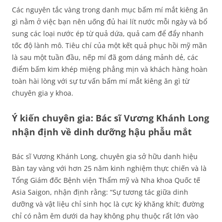
Các nguyên tắc vàng trong danh mục bấm mí mắt kiêng ăn
gì nằm ở việc bạn nên uống đủ hai lít nước mỗi ngày và bổ
sung các loại nước ép từ quả dứa, quả cam để đẩy nhanh
tốc độ lành mô. Tiêu chí của một kết quả phục hồi mỹ mãn
là sau một tuần đầu, nếp mí đã gom dáng mảnh dẻ, các
điểm bấm kim khép miệng phẳng mịn và khách hàng hoàn
toàn hài lòng với sự tư vấn bấm mí mắt kiêng ăn gì từ
chuyên gia y khoa.
Ý kiến chuyên gia: Bác sĩ Vương Khánh Long
nhận định về dinh dưỡng hậu phẫu mắt
Bác sĩ Vương Khánh Long, chuyên gia sở hữu danh hiệu
Bàn tay vàng với hơn 25 năm kinh nghiệm thực chiến và là
Tổng Giám đốc Bệnh viện Thẩm mỹ và Nha khoa Quốc tế
Asia Saigon, nhận định rằng: “Sự tương tác giữa dinh
dưỡng và vật liệu chỉ sinh học là cực kỳ khăng khít; đường
chỉ có nằm êm dưới da hay không phụ thuộc rất lớn vào