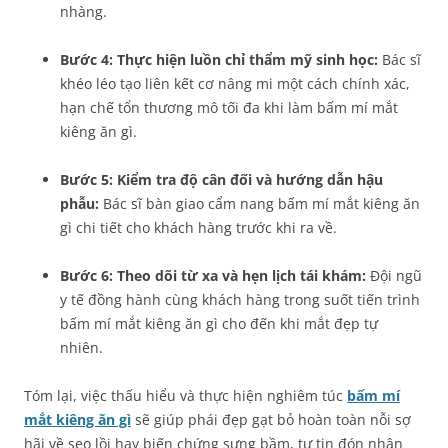
nhàng.
Bước 4: Thực hiện luồn chỉ thẩm mỹ sinh học:
Bác sĩ
khéo léo tạo liên kết cơ nâng mi một cách chính xác,
hạn chế tổn thương mô tối đa khi làm bấm mí mắt
kiêng ăn gì.
Bước 5: Kiểm tra độ cân đối và hướng dẫn hậu
phẫu:
Bác sĩ bàn giao cẩm nang bấm mí mắt kiêng ăn
gì chi tiết cho khách hàng trước khi ra về.
Bước 6: Theo dõi từ xa và hẹn lịch tái khám:
Đội ngũ
y tế đồng hành cùng khách hàng trong suốt tiến trình
bấm mí mắt kiêng ăn gì cho đến khi mắt đẹp tự
nhiên.
Tóm lại, việc thấu hiểu và thực hiện nghiêm túc
bấm mí
mắt kiêng ăn gì
sẽ giúp phái đẹp gạt bỏ hoàn toàn nỗi sợ
hãi về sẹo lồi hay biến chứng sưng bầm, tự tin đón nhận