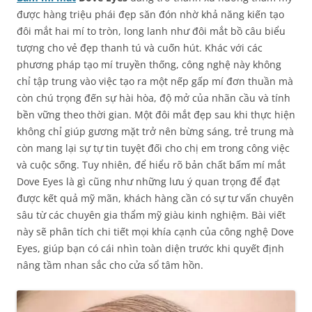
được hàng triệu phái đẹp săn đón nhờ khả năng kiến tạo
đôi mắt hai mí to tròn, long lanh như đôi mắt bồ câu biểu
tượng cho vẻ đẹp thanh tú và cuốn hút. Khác với các
phương pháp tạo mí truyền thống, công nghệ này không
chỉ tập trung vào việc tạo ra một nếp gấp mí đơn thuần mà
còn chú trọng đến sự hài hòa, độ mở của nhãn cầu và tính
bền vững theo thời gian. Một đôi mắt đẹp sau khi thực hiện
không chỉ giúp gương mặt trở nên bừng sáng, trẻ trung mà
còn mang lại sự tự tin tuyệt đối cho chị em trong công việc
và cuộc sống. Tuy nhiên, để hiểu rõ bản chất bấm mí mắt
Dove Eyes là gì cũng như những lưu ý quan trọng để đạt
được kết quả mỹ mãn, khách hàng cần có sự tư vấn chuyên
sâu từ các chuyên gia thẩm mỹ giàu kinh nghiệm. Bài viết
này sẽ phân tích chi tiết mọi khía cạnh của công nghệ Dove
Eyes, giúp bạn có cái nhìn toàn diện trước khi quyết định
nâng tầm nhan sắc cho cửa sổ tâm hồn.