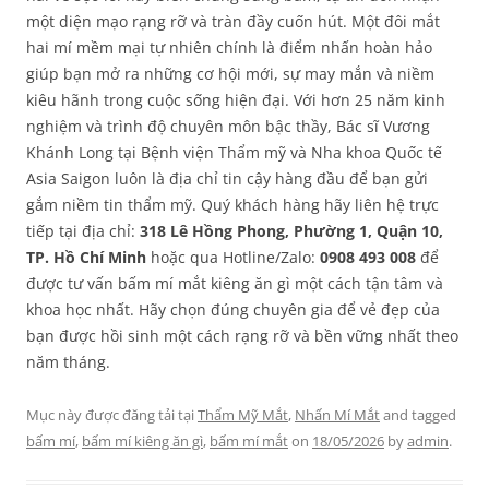
một diện mạo rạng rỡ và tràn đầy cuốn hút. Một đôi mắt
hai mí mềm mại tự nhiên chính là điểm nhấn hoàn hảo
giúp bạn mở ra những cơ hội mới, sự may mắn và niềm
kiêu hãnh trong cuộc sống hiện đại. Với hơn 25 năm kinh
nghiệm và trình độ chuyên môn bậc thầy, Bác sĩ Vương
Khánh Long tại Bệnh viện Thẩm mỹ và Nha khoa Quốc tế
Asia Saigon luôn là địa chỉ tin cậy hàng đầu để bạn gửi
gắm niềm tin thẩm mỹ. Quý khách hàng hãy liên hệ trực
tiếp tại địa chỉ:
318 Lê Hồng Phong, Phường 1, Quận 10,
TP. Hồ Chí Minh
hoặc qua Hotline/Zalo:
0908 493 008
để
được tư vấn bấm mí mắt kiêng ăn gì một cách tận tâm và
khoa học nhất. Hãy chọn đúng chuyên gia để vẻ đẹp của
bạn được hồi sinh một cách rạng rỡ và bền vững nhất theo
năm tháng.
Mục này được đăng tải tại
Thẩm Mỹ Mắt
,
Nhấn Mí Mắt
and tagged
bấm mí
,
bấm mí kiêng ăn gì
,
bấm mí mắt
on
18/05/2026
by
admin
.