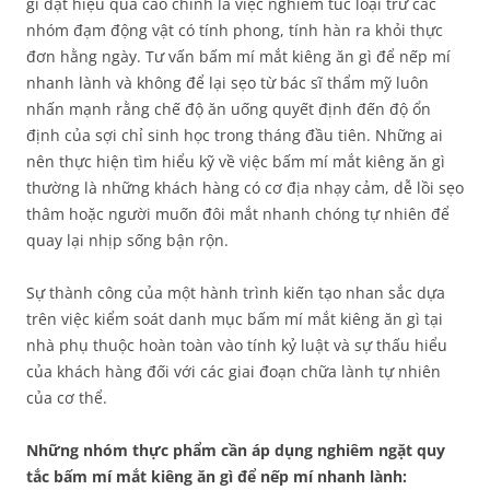
gì đạt hiệu quả cao chính là việc nghiêm túc loại trừ các
nhóm đạm động vật có tính phong, tính hàn ra khỏi thực
đơn hằng ngày. Tư vấn bấm mí mắt kiêng ăn gì để nếp mí
nhanh lành và không để lại sẹo từ bác sĩ thẩm mỹ luôn
nhấn mạnh rằng chế độ ăn uống quyết định đến độ ổn
định của sợi chỉ sinh học trong tháng đầu tiên. Những ai
nên thực hiện tìm hiểu kỹ về việc bấm mí mắt kiêng ăn gì
thường là những khách hàng có cơ địa nhạy cảm, dễ lồi sẹo
thâm hoặc người muốn đôi mắt nhanh chóng tự nhiên để
quay lại nhịp sống bận rộn.
Sự thành công của một hành trình kiến tạo nhan sắc dựa
trên việc kiểm soát danh mục bấm mí mắt kiêng ăn gì tại
nhà phụ thuộc hoàn toàn vào tính kỷ luật và sự thấu hiểu
của khách hàng đối với các giai đoạn chữa lành tự nhiên
của cơ thể.
Những nhóm thực phẩm cần áp dụng nghiêm ngặt quy
tắc bấm mí mắt kiêng ăn gì để nếp mí nhanh lành: