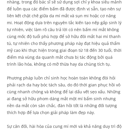
nhàng, trong đó bác sĩ sẽ sử dụng sợi chỉ y khoa siêu mảnh
để luồn qua các điểm bấm đã được định vị sẵn, tạo nên sự
liên kết chặt chẽ giữa da mí mắt và sụn mi hoặc cơ nâng
mi. Hoạt động dựa trên nguyên tắc kiến tạo nếp gấp sinh lý
tự nhiên, việc làm rõ câu trả lời có nên bấm mí mắt không
cùng mốc độ tuổi phù hợp để sở hữu đôi mắt hai mí thanh
tú, tự nhiên cho thấy phương pháp này đạt hiệu quả thẩm
mỹ cao khi thực hiện trong giai đoạn từ 18 đến 30 tuổi, thời
điểm mà vùng da quanh mắt chưa bị tác động bởi quá
trình lão hóa, không có mỡ thừa hay da chùng tích tụ.
Phương pháp luồn chỉ sinh học hoàn toàn không đòi hỏi
phải rạch da hay bóc tách sâu, do đó thời gian phục hồi vô
cùng nhanh chóng và không để lại dấu vết sẹo xấu. Những
ai đang sở hữu phom dáng mắt một mí bẩm sinh nhưng
nền da mắt còn săn chắc, đàn hồi tốt là những đối tượng
thích hợp để lựa chọn giải pháp làm đẹp này.
Sự cân đối, hài hòa của cung mí mới và khả năng duy trì độ