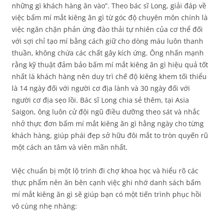
những gì khách hàng ăn vào”. Theo bác sĩ Long, giải đáp về
việc bấm mí mắt kiêng ăn gì từ góc độ chuyên môn chính là
việc ngăn chặn phản ứng đào thải tự nhiên của cơ thể đối
với sợi chỉ tạo mí bằng cách giữ cho dòng máu luôn thanh
thuần, không chứa các chất gây kích ứng. Ông nhấn mạnh
rằng kỹ thuật đảm bảo bấm mí mắt kiêng ăn gì hiệu quả tốt
nhất là khách hàng nên duy trì chế độ kiêng khem tối thiểu
là 14 ngày đối với người cơ địa lành và 30 ngày đối với
người cơ địa sẹo lồi. Bác sĩ Long chia sẻ thêm, tại Asia
Saigon, ông luôn cử đội ngũ điều dưỡng theo sát và nhắc
nhở thực đơn bấm mí mắt kiêng ăn gì hằng ngày cho từng
khách hàng, giúp phái đẹp sở hữu đôi mắt to tròn quyến rũ
một cách an tâm và viên mãn nhất.
Việc chuẩn bị một lộ trình đi chợ khoa học và hiểu rõ các
thực phẩm nên ăn bên cạnh việc ghi nhớ danh sách bấm
mí mắt kiêng ăn gì sẽ giúp bạn có một tiến trình phục hồi
vô cùng nhẹ nhàng: