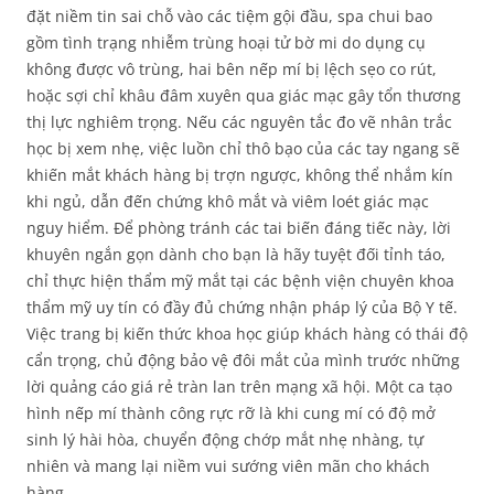
đặt niềm tin sai chỗ vào các tiệm gội đầu, spa chui bao
gồm tình trạng nhiễm trùng hoại tử bờ mi do dụng cụ
không được vô trùng, hai bên nếp mí bị lệch sẹo co rút,
hoặc sợi chỉ khâu đâm xuyên qua giác mạc gây tổn thương
thị lực nghiêm trọng. Nếu các nguyên tắc đo vẽ nhân trắc
học bị xem nhẹ, việc luồn chỉ thô bạo của các tay ngang sẽ
khiến mắt khách hàng bị trợn ngược, không thể nhắm kín
khi ngủ, dẫn đến chứng khô mắt và viêm loét giác mạc
nguy hiểm. Để phòng tránh các tai biến đáng tiếc này, lời
khuyên ngắn gọn dành cho bạn là hãy tuyệt đối tỉnh táo,
chỉ thực hiện thẩm mỹ mắt tại các bệnh viện chuyên khoa
thẩm mỹ uy tín có đầy đủ chứng nhận pháp lý của Bộ Y tế.
Việc trang bị kiến thức khoa học giúp khách hàng có thái độ
cẩn trọng, chủ động bảo vệ đôi mắt của mình trước những
lời quảng cáo giá rẻ tràn lan trên mạng xã hội. Một ca tạo
hình nếp mí thành công rực rỡ là khi cung mí có độ mở
sinh lý hài hòa, chuyển động chớp mắt nhẹ nhàng, tự
nhiên và mang lại niềm vui sướng viên mãn cho khách
hàng.