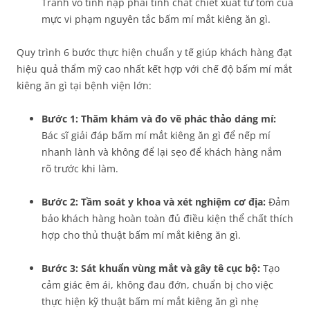
Tránh vô tình nạp phải tinh chất chiết xuất từ tôm cua
mực vi phạm nguyên tắc bấm mí mắt kiêng ăn gì.
Quy trình 6 bước thực hiện chuẩn y tế giúp khách hàng đạt
hiệu quả thẩm mỹ cao nhất kết hợp với chế độ bấm mí mắt
kiêng ăn gì tại bệnh viện lớn:
Bước 1: Thăm khám và đo vẽ phác thảo dáng mí:
Bác sĩ giải đáp bấm mí mắt kiêng ăn gì để nếp mí
nhanh lành và không để lại sẹo để khách hàng nắm
rõ trước khi làm.
Bước 2: Tầm soát y khoa và xét nghiệm cơ địa:
Đảm
bảo khách hàng hoàn toàn đủ điều kiện thể chất thích
hợp cho thủ thuật bấm mí mắt kiêng ăn gì.
Bước 3: Sát khuẩn vùng mắt và gây tê cục bộ:
Tạo
cảm giác êm ái, không đau đớn, chuẩn bị cho việc
thực hiện kỹ thuật bấm mí mắt kiêng ăn gì nhẹ