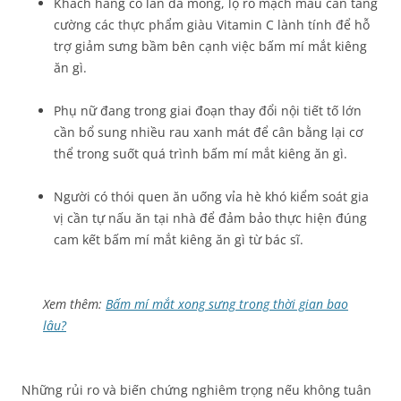
Khách hàng có làn da mỏng, lộ rõ mạch máu cần tăng
cường các thực phẩm giàu Vitamin C lành tính để hỗ
trợ giảm sưng bầm bên cạnh việc bấm mí mắt kiêng
ăn gì.
Phụ nữ đang trong giai đoạn thay đổi nội tiết tố lớn
cần bổ sung nhiều rau xanh mát để cân bằng lại cơ
thể trong suốt quá trình bấm mí mắt kiêng ăn gì.
Người có thói quen ăn uống vỉa hè khó kiểm soát gia
vị cần tự nấu ăn tại nhà để đảm bảo thực hiện đúng
cam kết bấm mí mắt kiêng ăn gì từ bác sĩ.
Xem thêm:
Bấm mí mắt xong sưng trong thời gian bao
lâu?
Những rủi ro và biến chứng nghiêm trọng nếu không tuân