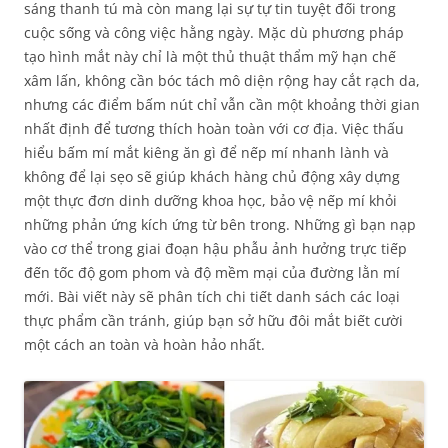
sáng thanh tú mà còn mang lại sự tự tin tuyệt đối trong
cuộc sống và công việc hằng ngày. Mặc dù phương pháp
tạo hình mắt này chỉ là một thủ thuật thẩm mỹ hạn chế
xâm lấn, không cần bóc tách mô diện rộng hay cắt rạch da,
nhưng các điểm bấm nút chỉ vẫn cần một khoảng thời gian
nhất định để tương thích hoàn toàn với cơ địa. Việc thấu
hiểu bấm mí mắt kiêng ăn gì để nếp mí nhanh lành và
không để lại sẹo sẽ giúp khách hàng chủ động xây dựng
một thực đơn dinh dưỡng khoa học, bảo vệ nếp mí khỏi
những phản ứng kích ứng từ bên trong. Những gì bạn nạp
vào cơ thể trong giai đoạn hậu phẫu ảnh hưởng trực tiếp
đến tốc độ gom phom và độ mềm mại của đường lằn mí
mới. Bài viết này sẽ phân tích chi tiết danh sách các loại
thực phẩm cần tránh, giúp bạn sở hữu đôi mắt biết cười
một cách an toàn và hoàn hảo nhất.