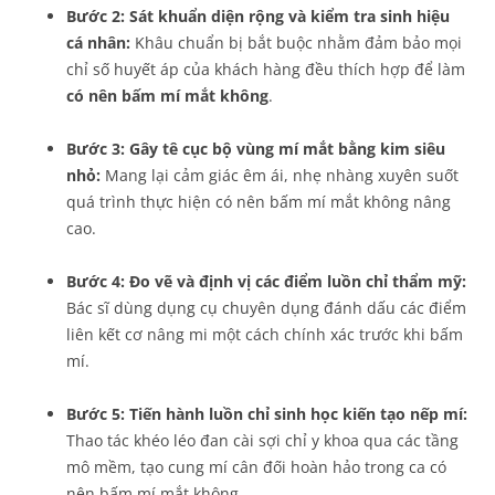
Bước 2: Sát khuẩn diện rộng và kiểm tra sinh hiệu
cá nhân:
Khâu chuẩn bị bắt buộc nhằm đảm bảo mọi
chỉ số huyết áp của khách hàng đều thích hợp để làm
có nên bấm mí mắt không
.
Bước 3: Gây tê cục bộ vùng mí mắt bằng kim siêu
nhỏ:
Mang lại cảm giác êm ái, nhẹ nhàng xuyên suốt
quá trình thực hiện có nên bấm mí mắt không nâng
cao.
Bước 4: Đo vẽ và định vị các điểm luồn chỉ thẩm mỹ:
Bác sĩ dùng dụng cụ chuyên dụng đánh dấu các điểm
liên kết cơ nâng mi một cách chính xác trước khi bấm
mí.
Bước 5: Tiến hành luồn chỉ sinh học kiến tạo nếp mí:
Thao tác khéo léo đan cài sợi chỉ y khoa qua các tầng
mô mềm, tạo cung mí cân đối hoàn hảo trong ca có
nên bấm mí mắt không.