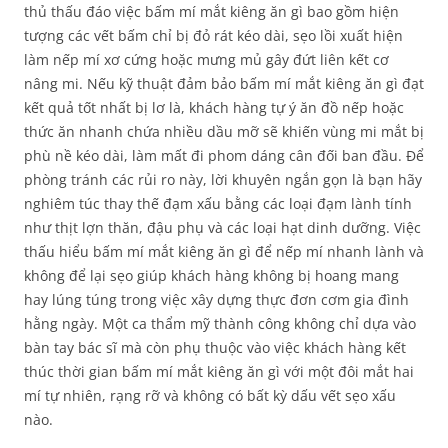
thủ thấu đáo việc bấm mí mắt kiêng ăn gì bao gồm hiện
tượng các vết bấm chỉ bị đỏ rát kéo dài, sẹo lồi xuất hiện
làm nếp mí xơ cứng hoặc mưng mủ gây đứt liên kết cơ
nâng mi. Nếu kỹ thuật đảm bảo bấm mí mắt kiêng ăn gì đạt
kết quả tốt nhất bị lơ là, khách hàng tự ý ăn đồ nếp hoặc
thức ăn nhanh chứa nhiều dầu mỡ sẽ khiến vùng mi mắt bị
phù nề kéo dài, làm mất đi phom dáng cân đối ban đầu. Để
phòng tránh các rủi ro này, lời khuyên ngắn gọn là bạn hãy
nghiêm túc thay thế đạm xấu bằng các loại đạm lành tính
như thịt lợn thăn, đậu phụ và các loại hạt dinh dưỡng. Việc
thấu hiểu bấm mí mắt kiêng ăn gì để nếp mí nhanh lành và
không để lại sẹo giúp khách hàng không bị hoang mang
hay lúng túng trong việc xây dựng thực đơn cơm gia đình
hằng ngày. Một ca thẩm mỹ thành công không chỉ dựa vào
bàn tay bác sĩ mà còn phụ thuộc vào việc khách hàng kết
thúc thời gian bấm mí mắt kiêng ăn gì với một đôi mắt hai
mí tự nhiên, rạng rỡ và không có bất kỳ dấu vết sẹo xấu
nào.