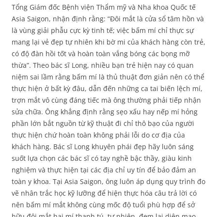
Tổng Giám đốc Bệnh viện Thẩm mỹ và Nha khoa Quốc tế
Asia Saigon, nhận định rằng: “Đôi mắt là cửa sổ tâm hồn và
là vùng giải phẫu cực kỳ tinh tế; việc bấm mí chỉ thực sự
mang lại vẻ đẹp tự nhiên khi bờ mi của khách hàng còn trẻ,
có độ đàn hồi tốt và hoàn toàn vắng bóng các bọng mỡ
thừa”. Theo bác sĩ Long, nhiều bạn trẻ hiện nay có quan
niệm sai lầm rằng bấm mí là thủ thuật đơn giản nên có thể
thực hiện ở bất kỳ đâu, dẫn đến những ca tai biến lệch mí,
trợn mắt vô cùng đáng tiếc mà ông thường phải tiếp nhận
sửa chữa. Ông khẳng định rằng sẹo xấu hay nếp mí hỏng
phần lớn bắt nguồn từ kỹ thuật đi chỉ thô bạo của người
thực hiện chứ hoàn toàn không phải lỗi do cơ địa của
khách hàng. Bác sĩ Long khuyên phái đẹp hãy luôn sáng
suốt lựa chọn các bác sĩ có tay nghề bậc thầy, giàu kinh
nghiệm và thực hiện tại các địa chỉ uy tín để bảo đảm an
toàn y khoa. Tại Asia Saigon, ông luôn áp dụng quy trình đo
vẽ nhân trắc học kỹ lưỡng để hiện thực hóa câu trả lời có
nên bấm mí mắt không cùng mốc độ tuổi phù hợp để sở
hữu đôi mắt hai mí thanh tú, tự nhiên, đem lại diện mạo