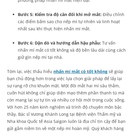
phương pháp nhấn mí mắt hiện đại.
Bước 5: Kiểm tra độ cân đối khi mở mắt:
Điều chỉnh
các điểm bấm sao cho nếp mí tự nhiên và linh hoạt
nhất sau khi thực hiện nhấn mí mắt.
Bước 6: Dặn dò và hướng dẫn hậu phẫu:
Tư vấn
nhấn mí mắt có tốt không và độ bền lâu dài cùng cách
giữ gìn nếp mí tại nhà.
Tóm lại, việc thấu hiểu
nhấn mí mắt có tốt không
sẽ giúp
bạn chủ động hơn trong việc lựa chọn giải pháp để lấy lại
sự rạng rỡ cho khuôn mặt. Một đôi mắt hai mí sâu thẳm,
cuốn hút không chỉ giúp diện mạo thêm phần thanh tú mà
còn mang lại sự tự tin và nhiều cơ hội mới trong cuộc sống.
Với hơn 25 năm kinh nghiệm và trình độ chuyên môn bậc
thầy, Bác sĩ Vương Khánh Long tại Bệnh viện Thẩm mỹ và
Nha khoa Quốc tế Asia Saigon luôn là địa chỉ tin cậy để bạn
gửi gắm niềm tin về một nếp mí hoàn mỹ. Quý khách hàng