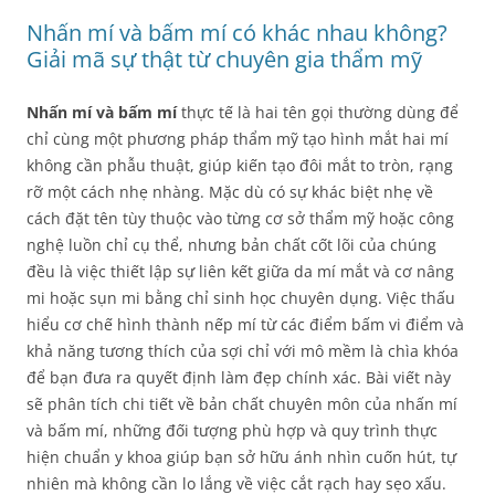
Nhấn mí và bấm mí có khác nhau không?
Giải mã sự thật từ chuyên gia thẩm mỹ
Nhấn mí và bấm mí
thực tế là hai tên gọi thường dùng để
chỉ cùng một phương pháp thẩm mỹ tạo hình mắt hai mí
không cần phẫu thuật, giúp kiến tạo đôi mắt to tròn, rạng
rỡ một cách nhẹ nhàng. Mặc dù có sự khác biệt nhẹ về
cách đặt tên tùy thuộc vào từng cơ sở thẩm mỹ hoặc công
nghệ luồn chỉ cụ thể, nhưng bản chất cốt lõi của chúng
đều là việc thiết lập sự liên kết giữa da mí mắt và cơ nâng
mi hoặc sụn mi bằng chỉ sinh học chuyên dụng. Việc thấu
hiểu cơ chế hình thành nếp mí từ các điểm bấm vi điểm và
khả năng tương thích của sợi chỉ với mô mềm là chìa khóa
để bạn đưa ra quyết định làm đẹp chính xác. Bài viết này
sẽ phân tích chi tiết về bản chất chuyên môn của nhấn mí
và bấm mí, những đối tượng phù hợp và quy trình thực
hiện chuẩn y khoa giúp bạn sở hữu ánh nhìn cuốn hút, tự
nhiên mà không cần lo lắng về việc cắt rạch hay sẹo xấu.