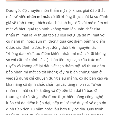
Dưới góc độ chuyên môn thẩm mỹ nội khoa, giải đáp thắc
mắc về việc
nhấn mí mắt
có tốt không thực chất là sự đánh
giá về tính tương thích của chỉ sinh học đối với mô mềm mi
mắt và hiệu quả tạo hình không xâm lấn. Bản chất của
nhấn mí mắt là kỹ thuật tạo sự liên kết giữa da mi mắt với
cơ nâng mi hoặc sụn mi thông qua các điểm bấm vi điểm
được xác định trước. Hoạt động dựa trên nguyên tắc
“không dao kéo”, ưu điểm khiến nhấn mí mắt có tốt không
so với cắt mí chính là việc bảo tồn trọn vẹn cấu trúc mô
tuyến và không để lại dấu vết sẹo thẩm mỹ. Kỹ thuật đảm
bảo nhấn mí mắt có tốt không xảy ra biến chứng nằm ở
việc sử dụng chỉ chuyên dụng siêu mảnh, có độ bền cao và
khả năng cố định chắc chắn tại các tầng mô sâu. Tư vấn
nhấn mí mắt có tốt không và độ bền lâu dài từ bác sĩ
thường chỉ rõ rằng, nếu được thực hiện bằng công nghệ
luồn chỉ đa điểm hiện đại, nếp mí có thể duy trì vẻ đẹp ổn
định từ 5 đến 10 năm hoặc lâu hơn tùy cơ địa. Quy trình