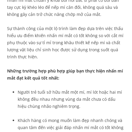
nhấn mí mắt chuẩn y khoa đòi hỏi bác sĩ phải có đôi bàn
tay cực kỳ khéo léo để nếp mí cân đối, không quá sâu và
không gây cản trở chức năng chớp mở của mắt.
Sự thành công của một lộ trình làm đẹp dựa trên việc thấu
hiểu ưu điểm khiến nhấn mí mắt có tốt không so với cắt mí
phụ thuộc vào sự tỉ mỉ trong khâu thiết kế nếp mí và chất
lượng vật liệu chỉ sinh học được sử dụng trong suốt quá
trình thực hiện.
Những trường hợp phù hợp giúp bạn thực hiện nhấn mí
mắt đạt kết quả tốt nhất:
Người trẻ tuổi sở hữu mắt một mí, mí lót hoặc hai mí
không đều nhau nhưng vùng da mắt chưa có dấu
hiệu chùng nhão nghiêm trọng.
Khách hàng có mong muốn làm đẹp nhanh chóng và
quan tâm đến việc giải đáp nhấn mí mắt có tốt không