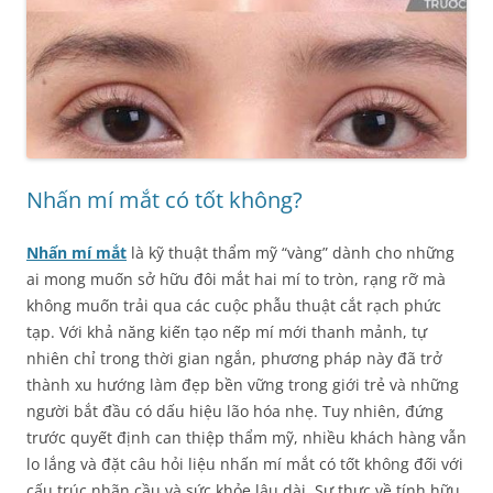
Nhấn mí mắt có tốt không?
Nhấn mí mắt
là kỹ thuật thẩm mỹ “vàng” dành cho những
ai mong muốn sở hữu đôi mắt hai mí to tròn, rạng rỡ mà
không muốn trải qua các cuộc phẫu thuật cắt rạch phức
tạp. Với khả năng kiến tạo nếp mí mới thanh mảnh, tự
nhiên chỉ trong thời gian ngắn, phương pháp này đã trở
thành xu hướng làm đẹp bền vững trong giới trẻ và những
người bắt đầu có dấu hiệu lão hóa nhẹ. Tuy nhiên, đứng
trước quyết định can thiệp thẩm mỹ, nhiều khách hàng vẫn
lo lắng và đặt câu hỏi liệu nhấn mí mắt có tốt không đối với
cấu trúc nhãn cầu và sức khỏe lâu dài. Sự thực về tính hữu