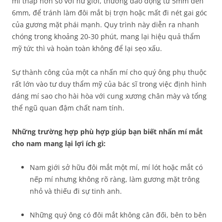
mí thấp hơn so với nữ giới, thường dao động từ 5mm đến
6mm, để tránh làm đôi mắt bị trợn hoặc mất đi nét gai góc
của gương mặt phái mạnh. Quy trình này diễn ra nhanh
chóng trong khoảng 20-30 phút, mang lại hiệu quả thẩm
mỹ tức thì và hoàn toàn không để lại sẹo xấu.
Sự thành công của một ca nhấn mí cho quý ông phụ thuộc
rất lớn vào tư duy thẩm mỹ của bác sĩ trong việc định hình
dáng mí sao cho hài hòa với cung xương chân mày và tổng
thể ngũ quan đậm chất nam tính.
Những trường hợp phù hợp giúp bạn biết nhấn mí mắt
cho nam mang lại lợi ích gì:
Nam giới sở hữu đôi mắt một mí, mí lót hoặc mắt có
nếp mí nhưng không rõ ràng, làm gương mặt trông
nhỏ và thiếu đi sự tinh anh.
Những quý ông có đôi mắt không cân đối, bên to bên