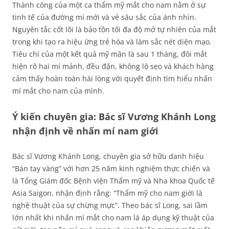
Thành công của một ca thẩm mỹ mắt cho nam nằm ở sự
tinh tế của đường mí mới và vẻ sâu sắc của ánh nhìn.
Nguyên tắc cốt lõi là bảo tồn tối đa độ mở tự nhiên của mắt
trong khi tạo ra hiệu ứng trẻ hóa và làm sắc nét diện mạo.
Tiêu chí của một kết quả mỹ mãn là sau 1 tháng, đôi mắt
hiện rõ hai mí mảnh, đều đặn, không lộ sẹo và khách hàng
cảm thấy hoàn toàn hài lòng với quyết định tìm hiểu nhấn
mí mắt cho nam của mình.
Ý kiến chuyên gia: Bác sĩ Vương Khánh Long
nhận định về nhấn mí nam giới
Bác sĩ Vương Khánh Long, chuyên gia sở hữu danh hiệu
“Bàn tay vàng” với hơn 25 năm kinh nghiệm thực chiến và
là Tổng Giám đốc Bệnh viện Thẩm mỹ và Nha khoa Quốc tế
Asia Saigon, nhận định rằng: “Thẩm mỹ cho nam giới là
nghệ thuật của sự chừng mực”. Theo bác sĩ Long, sai lầm
lớn nhất khi nhấn mí mắt cho nam là áp dụng kỹ thuật của