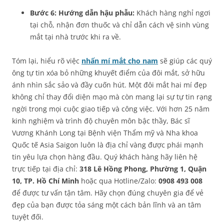
Bước 6: Hướng dẫn hậu phẫu:
Khách hàng nghỉ ngơi
tại chỗ, nhận đơn thuốc và chỉ dẫn cách vệ sinh vùng
mắt tại nhà trước khi ra về.
Tóm lại, hiểu rõ việc
nhấn mí mắt cho nam
sẽ giúp các quý
ông tự tin xóa bỏ những khuyết điểm của đôi mắt, sở hữu
ánh nhìn sắc sảo và đầy cuốn hút. Một đôi mắt hai mí đẹp
không chỉ thay đổi diện mạo mà còn mang lại sự tự tin rạng
ngời trong mọi cuộc giao tiếp và công việc. Với hơn 25 năm
kinh nghiệm và trình độ chuyên môn bậc thầy, Bác sĩ
Vương Khánh Long tại Bệnh viện Thẩm mỹ và Nha khoa
Quốc tế Asia Saigon luôn là địa chỉ vàng được phái mạnh
tin yêu lựa chọn hàng đầu. Quý khách hàng hãy liên hệ
trực tiếp tại địa chỉ:
318 Lê Hồng Phong, Phường 1, Quận
10, TP. Hồ Chí Minh
hoặc qua Hotline/Zalo:
0908 493 008
để được tư vấn tận tâm. Hãy chọn đúng chuyên gia để vẻ
đẹp của bạn được tỏa sáng một cách bản lĩnh và an tâm
tuyệt đối.