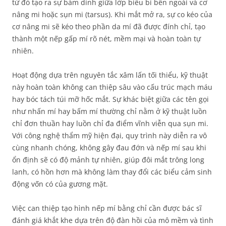
từ đó tạo ra sự bám dính giữa lớp biểu bì bên ngoài và cơ
nâng mi hoặc sụn mi (tarsus). Khi mắt mở ra, sự co kéo của
cơ nâng mi sẽ kéo theo phần da mí đã được đính chỉ, tạo
thành một nếp gấp mí rõ nét, mềm mại và hoàn toàn tự
nhiên.
Hoạt động dựa trên nguyên tắc xâm lấn tối thiểu, kỹ thuật
này hoàn toàn không can thiệp sâu vào cấu trúc mạch máu
hay bóc tách túi mỡ hốc mắt. Sự khác biệt giữa các tên gọi
như nhấn mí hay bấm mí thường chỉ nằm ở kỹ thuật luồn
chỉ đơn thuần hay luồn chỉ đa điểm vĩnh viễn qua sụn mi.
Với công nghệ thẩm mỹ hiện đại, quy trình này diễn ra vô
cùng nhanh chóng, không gây đau đớn và nếp mí sau khi
ổn định sẽ có độ mảnh tự nhiên, giúp đôi mắt trông long
lanh, có hồn hơn mà không làm thay đổi các biểu cảm sinh
động vốn có của gương mặt.
Việc can thiệp tạo hình nếp mí bằng chỉ cần được bác sĩ
đánh giá khắt khe dựa trên độ đàn hồi của mô mềm và tình