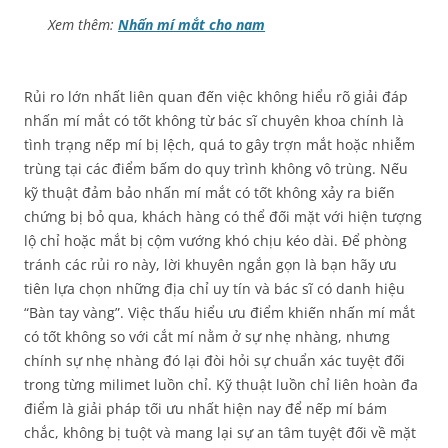
Xem thêm:
Nhấn mí mắt cho nam
Rủi ro lớn nhất liên quan đến việc không hiểu rõ giải đáp
nhấn mí mắt có tốt không từ bác sĩ chuyên khoa chính là
tình trạng nếp mí bị lệch, quá to gây trợn mắt hoặc nhiễm
trùng tại các điểm bấm do quy trình không vô trùng. Nếu
kỹ thuật đảm bảo nhấn mí mắt có tốt không xảy ra biến
chứng bị bỏ qua, khách hàng có thể đối mặt với hiện tượng
lộ chỉ hoặc mắt bị cộm vướng khó chịu kéo dài. Để phòng
tránh các rủi ro này, lời khuyên ngắn gọn là bạn hãy ưu
tiên lựa chọn những địa chỉ uy tín và bác sĩ có danh hiệu
“Bàn tay vàng”. Việc thấu hiểu ưu điểm khiến nhấn mí mắt
có tốt không so với cắt mí nằm ở sự nhẹ nhàng, nhưng
chính sự nhẹ nhàng đó lại đòi hỏi sự chuẩn xác tuyệt đối
trong từng milimet luồn chỉ. Kỹ thuật luồn chỉ liên hoàn đa
điểm là giải pháp tối ưu nhất hiện nay để nếp mí bám
chắc, không bị tuột và mang lại sự an tâm tuyệt đối về mặt