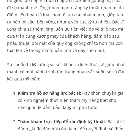
nữ giới, tạo nếp mí quá cong và cao khiến gương mặt mất
đi sự mạnh mẽ. Ông nhấn mạnh rằng kỹ thuật nhấn mí đa
điểm liên hoàn là lựa chọn tối ưu cho phái mạnh, giúp tạo
ra nếp mí sâu, bền vững nhưng vẫn cực kỳ tự nhiên. Bác sĩ
Long chia sẻ thêm, ông luôn ưu tiên việc đo vẽ tỉ lệ nếp mí
dựa trên cung xương mày của khách hàng, đảm bảo sau
phẫu thuật, đôi mắt của quý ông không chỉ to hơn mà còn
toát lên vẻ thông minh, bản lĩnh và đầy cuốn hút.
Sự chuẩn bị kỹ lưỡng về sức khỏe và kiến thức sẽ giúp phái
mạnh có một hành trình tân trang nhan sắc suôn sẻ và đạt
kết quả mỹ mãn:
Kiểm tra hồ sơ năng lực bác sĩ:
Hãy chọn chuyên gia
có kinh nghiệm thực hiện thẩm mỹ riêng biệt cho
nam giới để đảm bảo dáng mí phù hợp.
Thăm khám trực tiếp để xác định kỹ thuật:
Bác sĩ sẽ
đánh giá độ đàn hồi của da mí để quyết định số điểm