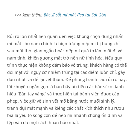
>>> Xem thêm:
Bác sĩ cắt mí mắt đẹp tại Sài Gòn
Rủi ro lớn nhất liên quan đến việc không chọn đúng nhấn
mí mắt cho nam chính là hiện tượng nếp mí bị bung chỉ
sau một thời gian ngắn hoặc nếp mí quá to làm mất đi vẻ
nam tính, khiến gương mặt trở nên nữ tính hóa. Nếu quy
trình thực hiện không đảm bảo vô trùng, khách hàng có thể
đối mặt với nguy cơ nhiễm trùng tại các điểm luồn chỉ, gây
đau nhức và để lại vết thâm. Để phòng tránh các rủi ro này,
lời khuyên ngắn gọn là bạn hãy ưu tiên các bác sĩ có danh
hiệu “Bàn tay vàng” và thực hiện tại bệnh viện được cấp
phép. Việc giữ vệ sinh vết mổ bằng nước muối sinh lý,
tránh dụi mắt mạnh và kiêng các chất kích thích như rượu
bia là yếu tố sống còn để nếp mí nhanh chóng ổn định và
tệp vào da một cách hoàn hảo nhất.