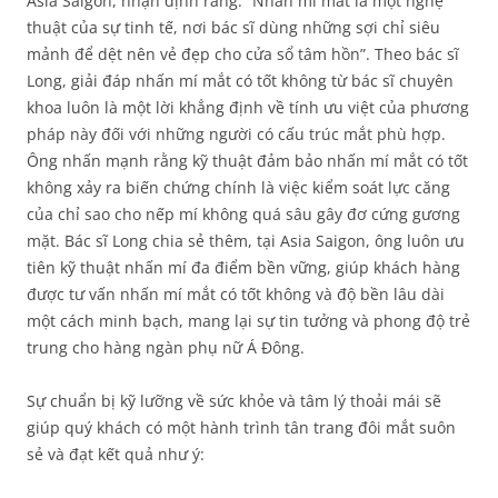
Asia Saigon, nhận định rằng: “Nhấn mí mắt là một nghệ
thuật của sự tinh tế, nơi bác sĩ dùng những sợi chỉ siêu
mảnh để dệt nên vẻ đẹp cho cửa sổ tâm hồn”. Theo bác sĩ
Long, giải đáp nhấn mí mắt có tốt không từ bác sĩ chuyên
khoa luôn là một lời khẳng định về tính ưu việt của phương
pháp này đối với những người có cấu trúc mắt phù hợp.
Ông nhấn mạnh rằng kỹ thuật đảm bảo nhấn mí mắt có tốt
không xảy ra biến chứng chính là việc kiểm soát lực căng
của chỉ sao cho nếp mí không quá sâu gây đơ cứng gương
mặt. Bác sĩ Long chia sẻ thêm, tại Asia Saigon, ông luôn ưu
tiên kỹ thuật nhấn mí đa điểm bền vững, giúp khách hàng
được tư vấn nhấn mí mắt có tốt không và độ bền lâu dài
một cách minh bạch, mang lại sự tin tưởng và phong độ trẻ
trung cho hàng ngàn phụ nữ Á Đông.
Sự chuẩn bị kỹ lưỡng về sức khỏe và tâm lý thoải mái sẽ
giúp quý khách có một hành trình tân trang đôi mắt suôn
sẻ và đạt kết quả như ý: