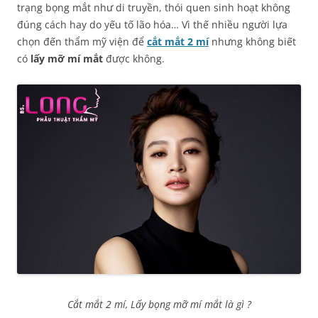
trạng bọng mắt như di truyền, thói quen sinh hoạt không
đúng cách hay do yếu tố lão hóa… Vì thế nhiều người lựa
chọn đến thẩm mỹ viện để
cắt mắt 2 mí
nhưng không biết
có
lấy mỡ mí mắt
được không.
Cắt mắt 2 mí, Lấy bọng mỡ mí mắt là gì ?