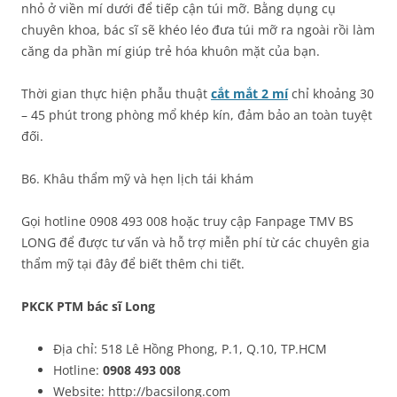
nhỏ ở viền mí dưới để tiếp cận túi mỡ. Bằng dụng cụ
chuyên khoa, bác sĩ sẽ khéo léo đưa túi mỡ ra ngoài rồi làm
căng da phần mí giúp trẻ hóa khuôn mặt của bạn.
Thời gian thực hiện phẫu thuật
cắt mắt 2 mí
chỉ khoảng 30
– 45 phút trong phòng mổ khép kín, đảm bảo an toàn tuyệt
đối.
B6. Khâu thẩm mỹ và hẹn lịch tái khám
Gọi hotline 0908 493 008 hoặc truy cập Fanpage TMV BS
LONG để được tư vấn và hỗ trợ miễn phí từ các chuyên gia
thẩm mỹ tại đây để biết thêm chi tiết.
PKCK PTM bác sĩ Long
Địa chỉ: 518 Lê Hồng Phong, P.1, Q.10, TP.HCM
Hotline:
0908 493 008
Website: http://bacsilong.com