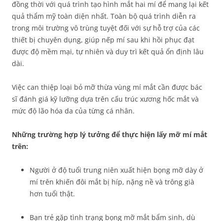
đồng thời với quá trình tạo hình mắt hai mí để mang lại kết
quả thẩm mỹ toàn diện nhất. Toàn bộ quá trình diễn ra
trong môi trường vô trùng tuyệt đối với sự hỗ trợ của các
thiết bị chuyên dụng, giúp nếp mí sau khi hồi phục đạt
được độ mềm mại, tự nhiên và duy trì kết quả ổn định lâu
dài.
Việc can thiệp loại bỏ mỡ thừa vùng mí mắt cần được bác
sĩ đánh giá kỹ lưỡng dựa trên cấu trúc xương hốc mắt và
mức độ lão hóa da của từng cá nhân.
Những trường hợp lý tưởng để thực hiện lấy mỡ mí mắt
trên:
Người ở độ tuổi trung niên xuất hiện bọng mỡ dày ở
mí trên khiến đôi mắt bị híp, nặng nề và trông già
hơn tuổi thật.
Bạn trẻ gặp tình trạng bọng mỡ mắt bẩm sinh, dù