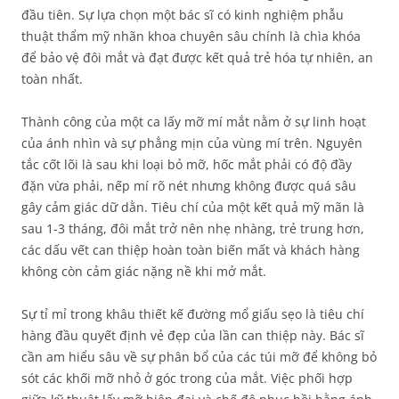
đầu tiên. Sự lựa chọn một bác sĩ có kinh nghiệm phẫu
thuật thẩm mỹ nhãn khoa chuyên sâu chính là chìa khóa
để bảo vệ đôi mắt và đạt được kết quả trẻ hóa tự nhiên, an
toàn nhất.
Thành công của một ca lấy mỡ mí mắt nằm ở sự linh hoạt
của ánh nhìn và sự phẳng mịn của vùng mí trên. Nguyên
tắc cốt lõi là sau khi loại bỏ mỡ, hốc mắt phải có độ đầy
đặn vừa phải, nếp mí rõ nét nhưng không được quá sâu
gây cảm giác dữ dằn. Tiêu chí của một kết quả mỹ mãn là
sau 1-3 tháng, đôi mắt trở nên nhẹ nhàng, trẻ trung hơn,
các dấu vết can thiệp hoàn toàn biến mất và khách hàng
không còn cảm giác nặng nề khi mở mắt.
Sự tỉ mỉ trong khâu thiết kế đường mổ giấu sẹo là tiêu chí
hàng đầu quyết định vẻ đẹp của lần can thiệp này. Bác sĩ
cần am hiểu sâu về sự phân bổ của các túi mỡ để không bỏ
sót các khối mỡ nhỏ ở góc trong của mắt. Việc phối hợp