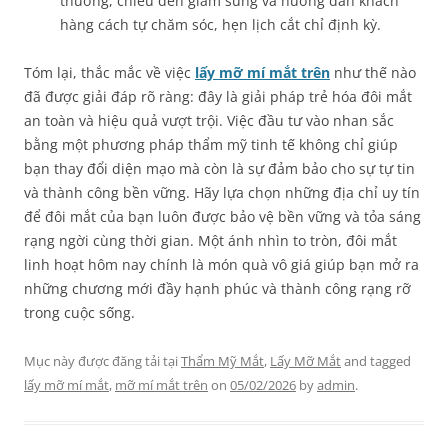
thương, chiếu đèn giảm sưng và hướng dẫn khách
hàng cách tự chăm sóc, hẹn lịch cắt chỉ định kỳ.
Tóm lại, thắc mắc về việc
lấy mỡ mí mắt trên
như thế nào
đã được giải đáp rõ ràng: đây là giải pháp trẻ hóa đôi mắt
an toàn và hiệu quả vượt trội. Việc đầu tư vào nhan sắc
bằng một phương pháp thẩm mỹ tinh tế không chỉ giúp
bạn thay đổi diện mạo mà còn là sự đảm bảo cho sự tự tin
và thành công bền vững. Hãy lựa chọn những địa chỉ uy tín
để đôi mắt của bạn luôn được bảo vệ bền vững và tỏa sáng
rạng ngời cùng thời gian. Một ánh nhìn to tròn, đôi mắt
linh hoạt hôm nay chính là món quà vô giá giúp bạn mở ra
những chương mới đầy hạnh phúc và thành công rạng rỡ
trong cuộc sống.
Mục này được đăng tải tại
Thẩm Mỹ Mắt
,
Lấy Mỡ Mắt
and tagged
lấy mỡ mí mắt
,
mỡ mí mắt trên
on
05/02/2026
by
admin
.