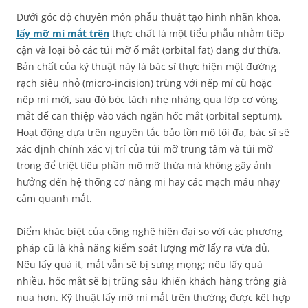
Dưới góc độ chuyên môn phẫu thuật tạo hình nhãn khoa,
lấy mỡ mí mắt trên
thực chất là một tiểu phẫu nhằm tiếp
cận và loại bỏ các túi mỡ ổ mắt (orbital fat) đang dư thừa.
Bản chất của kỹ thuật này là bác sĩ thực hiện một đường
rạch siêu nhỏ (micro-incision) trùng với nếp mí cũ hoặc
nếp mí mới, sau đó bóc tách nhẹ nhàng qua lớp cơ vòng
mắt để can thiệp vào vách ngăn hốc mắt (orbital septum).
Hoạt động dựa trên nguyên tắc bảo tồn mô tối đa, bác sĩ sẽ
xác định chính xác vị trí của túi mỡ trung tâm và túi mỡ
trong để triệt tiêu phần mô mỡ thừa mà không gây ảnh
hưởng đến hệ thống cơ nâng mi hay các mạch máu nhạy
cảm quanh mắt.
Điểm khác biệt của công nghệ hiện đại so với các phương
pháp cũ là khả năng kiểm soát lượng mỡ lấy ra vừa đủ.
Nếu lấy quá ít, mắt vẫn sẽ bị sưng mọng; nếu lấy quá
nhiều, hốc mắt sẽ bị trũng sâu khiến khách hàng trông già
nua hơn. Kỹ thuật lấy mỡ mí mắt trên thường được kết hợp