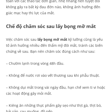
toàn với các thao tác đơn giản, nhẹ nhàng nên tuyệt đối
không gây ra bất kỳ đau đớn nào, không ảnh hưởng đến
giác mạc hay thị lực của mắt.
Chế độ chăm sóc sau lấy bọng mỡ mắt
Việc chăm sóc sau
lấy bọng mỡ mắt
kỹ lưỡng cũng là yếu
tố ảnh hưởng nhiều đến thẩm mỹ đôi mắt, tránh các biến
chứng về sau. Bạn nên chăm sóc đúng cách như sau:
– Chườm lạnh trong vòng 48h đầu.
– Không để nước rơi vào vết thương sau khi phẫu thuật.
– Không dụi mắt trong vài ngày đầu, hạn chế xem ti vi hoặc
các hoạt động gây mỏi mắt.
– Kiêng ăn những thực phẩm gây sẹo như thịt gà, thịt bò,
hải sản, rau muống, đồ nếp…