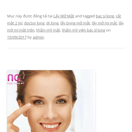
Mục này được đăng tải tại
Lấy Mỡ Mắt
and tagged
bac si long
,
cắt
mắt 2 mí
,
doctor long
,
dr.long
,
lấy bọng mỡ mắt
,
lấy mỡ mí mắt
,
lấy
mỡ mí mắt trên
,
thẩm mỹ mắt
,
thẩm mỹ viện bác sĩ long
on
15/09/2017
by
admin
.