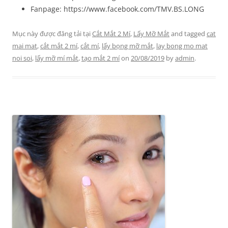
Fanpage: https://www.facebook.com/TMV.BS.LONG
Mục này được đăng tải tại
Cắt Mắt 2 Mí
,
Lấy Mỡ Mắt
and tagged
cat
mai mat
,
cắt mắt 2 mí
,
cắt mí
,
lấy bọng mỡ mắt
,
lay bong mo mat
noi soi
,
lấy mỡ mí mắt
,
tạo mắt 2 mí
on
20/08/2019
by
admin
.