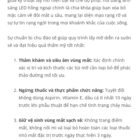
giữa kỹ thuật lấy mỡ hiện đại và chế độ phục hồi bằng ánh
sáng LED hồng ngoại chính là chìa khóa giúp bạn xóa bỏ
mặc cảm về đôi mắt u sầu, mang lại diện mạo rạng rỡ và
sự tự tin rạng ngời trong mọi khoảnh khắc của cuộc sống.
Sự chuẩn bị chu đáo sẽ giúp quy trình lấy mỡ diễn ra suôn
sẻ và đạt hiệu quả thẩm mỹ tốt nhất:
Thăm khám và siêu âm vùng mắt:
Xác định chính
xác vị trí và kích thước các túi mỡ cần loại bỏ để phác
thảo đường mổ tối ưu.
Ngừng thuốc và thực phẩm chức năng:
Tuyệt đối
không dùng Aspirin, Vitamin E, dầu cá ít nhất 10 ngày
trước khi phẫu thuật để hạn chế tình trạng chảy máu.
Giữ vệ sinh vùng mắt sạch sẽ:
Không trang điểm
mắt, không nối mi và loại bỏ hoàn toàn các loại thuốc
nhỏ mắt đặc trị trước ngày thực hiện 3 ngày.