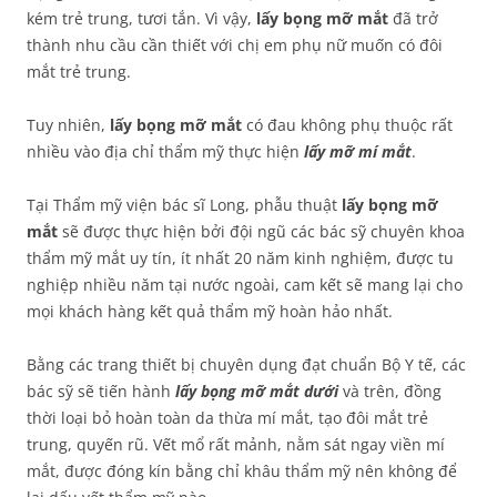
kém trẻ trung, tươi tắn. Vì vậy,
lấy bọng mỡ mắt
đã trở
thành nhu cầu cần thiết với chị em phụ nữ muốn có đôi
mắt trẻ trung.
Tuy nhiên,
lấy bọng mỡ mắt
có đau không phụ thuộc rất
nhiều vào địa chỉ thẩm mỹ thực hiện
lấy mỡ mí mắt
.
Tại Thẩm mỹ viện bác sĩ Long, phẫu thuật
lấy bọng mỡ
mắt
sẽ được thực hiện bởi đội ngũ các bác sỹ chuyên khoa
thẩm mỹ mắt uy tín, ít nhất 20 năm kinh nghiệm, được tu
nghiệp nhiều năm tại nước ngoài, cam kết sẽ mang lại cho
mọi khách hàng kết quả thẩm mỹ hoàn hảo nhất.
Bằng các trang thiết bị chuyên dụng đạt chuẩn Bộ Y tế, các
bác sỹ sẽ tiến hành
lấy bọng mỡ mắt dưới
và trên, đồng
thời loại bỏ hoàn toàn da thừa mí mắt, tạo đôi mắt trẻ
trung, quyến rũ. Vết mổ rất mảnh, nằm sát ngay viền mí
mắt, được đóng kín bằng chỉ khâu thẩm mỹ nên không để