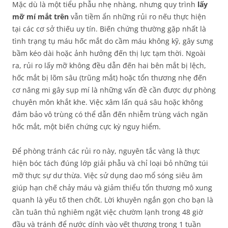
Mặc dù là một tiểu phẫu nhẹ nhàng, nhưng quy trình
lấy
mỡ mí mắt trên
vẫn tiềm ẩn những rủi ro nếu thực hiện
tại các cơ sở thiếu uy tín. Biến chứng thường gặp nhất là
tình trạng tụ máu hốc mắt do cầm máu không kỹ, gây sưng
bầm kéo dài hoặc ảnh hưởng đến thị lực tạm thời. Ngoài
ra, rủi ro lấy mỡ không đều dẫn đến hai bên mắt bị lệch,
hốc mắt bị lõm sâu (trũng mắt) hoặc tổn thương nhẹ đến
cơ nâng mi gây sụp mí là những vấn đề cần được dự phòng
chuyên môn khắt khe. Việc xâm lấn quá sâu hoặc không
đảm bảo vô trùng có thể dẫn đến nhiễm trùng vách ngăn
hốc mắt, một biến chứng cực kỳ nguy hiểm.
Để phòng tránh các rủi ro này, nguyên tắc vàng là thực
hiện bóc tách đúng lớp giải phẫu và chỉ loại bỏ những túi
mỡ thực sự dư thừa. Việc sử dụng dao mổ sóng siêu âm
giúp hạn chế chảy máu và giảm thiểu tổn thương mô xung
quanh là yếu tố then chốt. Lời khuyên ngắn gọn cho bạn là
cần tuân thủ nghiêm ngặt việc chườm lạnh trong 48 giờ
đầu và tránh để nước dính vào vết thương trong 1 tuần