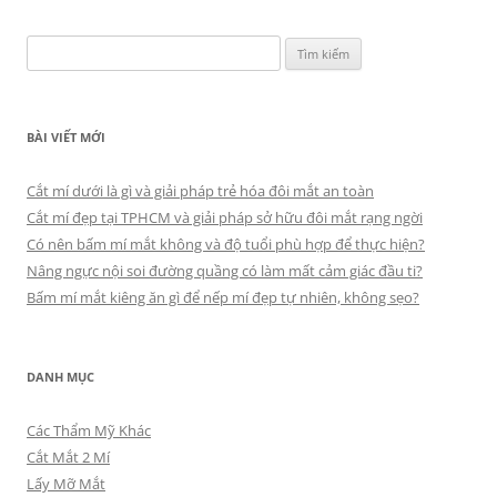
viết
Tìm
kiếm
cho:
BÀI VIẾT MỚI
Cắt mí dưới là gì và giải pháp trẻ hóa đôi mắt an toàn
Cắt mí đẹp tại TPHCM và giải pháp sở hữu đôi mắt rạng ngời
Có nên bấm mí mắt không và độ tuổi phù hợp để thực hiện?
Nâng ngực nội soi đường quầng có làm mất cảm giác đầu ti?
Bấm mí mắt kiêng ăn gì để nếp mí đẹp tự nhiên, không sẹo?
DANH MỤC
Các Thẩm Mỹ Khác
Cắt Mắt 2 Mí
Lấy Mỡ Mắt