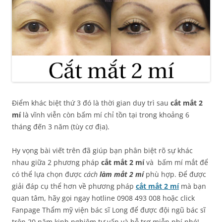
Điểm khác biệt thứ 3 đó là thời gian duy trì sau
cắt mắt 2
mí
là vĩnh viễn còn bấm mí chỉ tồn tại trong khoảng 6
tháng đến 3 năm (tùy cơ địa).
Hy vọng bài viết trên đã giúp bạn phân biệt rõ sự khác
nhau giữa 2 phương pháp
cắt mắt 2 mí
và bấm mí mắt để
có thể lựa chọn được
cách
làm mắt 2 mí
phù hợp. Để được
giải đáp cụ thể hơn về phương pháp
cắt mắt 2 mí
mà bạn
quan tâm, hãy gọi ngay hotline 0908 493 008 hoặc click
Fanpage Thẩm mỹ viện bác sĩ Long để được đội ngũ bác sĩ
trên 20 năm kinh nghiệm tư vấn và hỗ trợ miễn phí nhé!