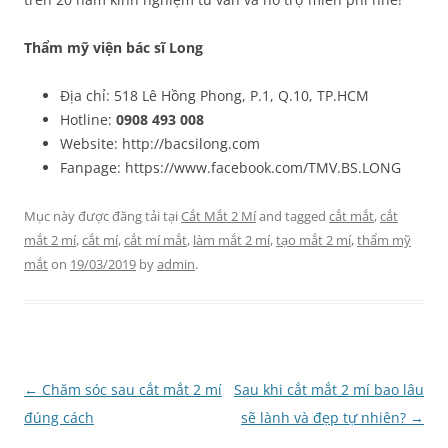
Thẩm mỹ viện bác sĩ Long
Địa chỉ: 518 Lê Hồng Phong, P.1, Q.10, TP.HCM
Hotline:
0908 493 008
Website: http://bacsilong.com
Fanpage: https://www.facebook.com/TMV.BS.LONG
Mục này được đăng tải tại
Cắt Mắt 2 Mí
and tagged
cắt mắt
,
cắt
mắt 2 mí
,
cắt mí
,
cắt mí mắt
,
làm mắt 2 mí
,
tạo mắt 2 mí
,
thẩm mỹ
mắt
on
19/03/2019
by
admin
.
Điều
←
Chăm sóc sau cắt mắt 2 mí
Sau khi cắt mắt 2 mí bao lâu
hướng
đúng cách
sẽ lành và đẹp tự nhiên?
→
bài