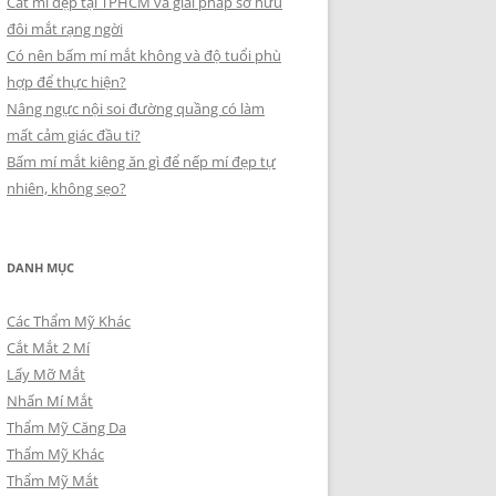
Cắt mí đẹp tại TPHCM và giải pháp sở hữu
đôi mắt rạng ngời
Có nên bấm mí mắt không và độ tuổi phù
hợp để thực hiện?
Nâng ngực nội soi đường quầng có làm
mất cảm giác đầu ti?
Bấm mí mắt kiêng ăn gì để nếp mí đẹp tự
nhiên, không sẹo?
DANH MỤC
Các Thẩm Mỹ Khác
Cắt Mắt 2 Mí
Lấy Mỡ Mắt
Nhấn Mí Mắt
Thẩm Mỹ Căng Da
Thẩm Mỹ Khác
Thẩm Mỹ Mắt