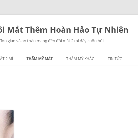
i Mắt Thêm Hoàn Hảo Tự Nhiên
 đơn giản và an toàn mang đến đôi mắt 2 mí đầy cuốn hút
ẮT 2 MÍ
THẨM MỸ MẮT
THẨM MỸ KHÁC
TIN TỨC
NHẤN MÍ MẮT
THẨM MỸ MŨI
LẤY MỠ MẮT
THẨM MỸ NGỰC
TREO CHÂN MÀY
THẨM MỸ CĂNG DA
CÁC THẨM MỸ KHÁC