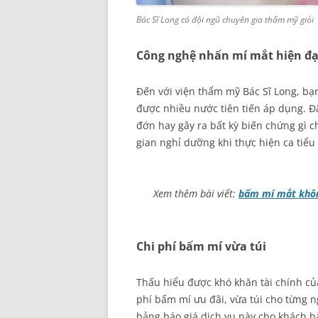
Bác Sĩ Long có đội ngũ chuyên gia thẩm mỹ giỏi
Công nghệ nhấn mí mắt hiện đạ
Đến với viện thẩm mỹ Bác Sĩ Long, b
được nhiều nước tiên tiến áp dụng. Đ
đớn hay gây ra bất kỳ biến chứng gì 
gian nghỉ dưỡng khi thực hiện ca tiểu
Xem thêm bài viết:
bấm mí mắt khôn
Chi phí bấm mí vừa túi
Thấu hiểu được khó khăn tài chính củ
phí bấm mí ưu đãi, vừa túi cho từng 
bảng báo giá dịch vụ này cho khách h