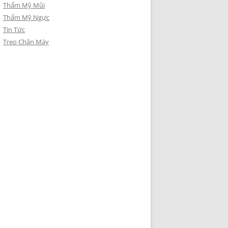
Thẩm Mỹ Mũi
Thẩm Mỹ Ngực
Tin Tức
Treo Chân Mày