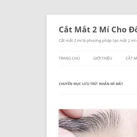
Chuyển
đến
nội
Cắt Mắt 2 Mí Cho Đô
dung
Cắt mắt 2 mí là phương pháp tạo mắt 2 mí
TRANG CHỦ
GIỚI THIỆU
CẮT M
CHUYÊN MỤC LƯU TRỮ:
NHẤN MÍ MẮT