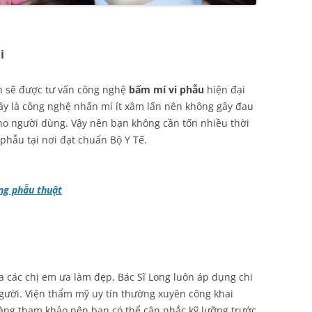
i
ạn sẽ được tư vấn công nghệ
bấm mí vi phẫu
hiện đại
ây là công nghệ nhấn mí ít xâm lấn nên không gây đau
cho người dùng. Vậy nên bạn không cần tốn nhiều thời
 phẫu tại nơi đạt chuẩn Bộ Y Tế.
g phẫu thuật
a các chị em ưa làm đẹp, Bác Sĩ Long luôn áp dụng chi
người. Viện thẩm mỹ uy tín thường xuyên công khai
àng tham khảo nên bạn có thể cân nhắc kỹ lưỡng trước