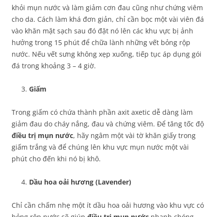
khỏi mụn nước và làm giảm cơn đau cũng như chứng viêm
cho da. Cách làm khá đơn giản, chỉ cần bọc một vài viên đá
vào khăn mặt sạch sau đó đặt nó lên các khu vực bị ảnh
hưởng trong 15 phút để chữa lành những vết bỏng rộp
nước. Nếu vết sưng không xẹp xuống, tiếp tục áp dụng gói
đá trong khoảng 3 – 4 giờ.
Giấm
Trong giấm có chứa thành phần axit axetic dễ dàng làm
giảm đau do cháy nắng, đau và chứng viêm. Để tăng tốc độ
điều trị mụn nước
, hãy ngâm một vài tờ khăn giấy trong
giấm trắng và để chúng lên khu vực mụn nước một vài
phút cho đến khi nó bị khô.
Dầu hoa oải hương (Lavender)
Chỉ cần chấm nhẹ một ít dầu hoa oải hương vào khu vực có
bỏng rộp nước sẽ giúp
điều trị mụn nước
nhanh chóng.