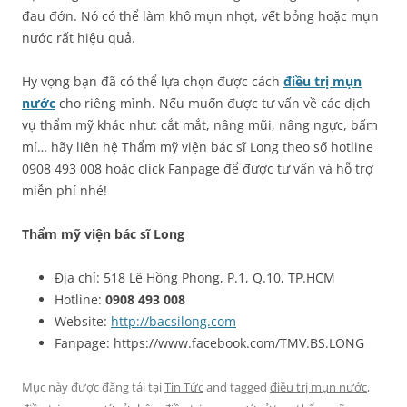
đau đớn. Nó có thể làm khô mụn nhọt, vết bỏng hoặc mụn
nước rất hiệu quả.
Hy vọng bạn đã có thể lựa chọn được cách
điều trị mụn
nước
cho riêng mình. Nếu muốn được tư vấn về các dịch
vụ thẩm mỹ khác như: cắt mắt, nâng mũi, nâng ngực, bấm
mí… hãy liên hệ Thẩm mỹ viện bác sĩ Long theo số hotline
0908 493 008 hoặc click Fanpage để được tư vấn và hỗ trợ
miễn phí nhé!
Thẩm mỹ viện bác sĩ Long
Địa chỉ: 518 Lê Hồng Phong, P.1, Q.10, TP.HCM
Hotline:
0908 493 008
Website:
http://bacsilong.com
Fanpage: https://www.facebook.com/TMV.BS.LONG
Mục này được đăng tải tại
Tin Tức
and tagged
điều trị mụn nước
,