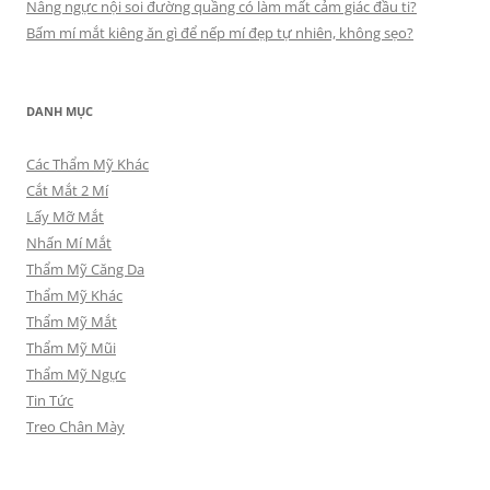
Nâng ngực nội soi đường quầng có làm mất cảm giác đầu ti?
Bấm mí mắt kiêng ăn gì để nếp mí đẹp tự nhiên, không sẹo?
DANH MỤC
Các Thẩm Mỹ Khác
Cắt Mắt 2 Mí
Lấy Mỡ Mắt
Nhấn Mí Mắt
Thẩm Mỹ Căng Da
Thẩm Mỹ Khác
Thẩm Mỹ Mắt
Thẩm Mỹ Mũi
Thẩm Mỹ Ngực
Tin Tức
Treo Chân Mày