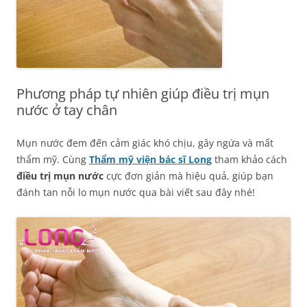
Phương pháp tự nhiên giúp điều trị mụn
nước ở tay chân
Mụn nước đem đến cảm giác khó chịu, gây ngứa và mất
thẩm mỹ. Cùng
Thẩm mỹ viện bác sĩ Long
tham khảo cách
điều trị mụn nước
cực đơn giản mà hiệu quả, giúp bạn
đánh tan nỗi lo mụn nước qua bài viết sau đây nhé!