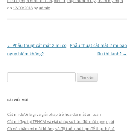
điều trị mụn nước ở chân
,
điều trị mụn nước ở tay
,
thẩm mỹ mụn
on
12/09/2018
by
admin
.
Điều
←
Phẫu thuật cắt mắt 2 mí có
Phẫu thuật cắt mắt 2 mí bao
hướng
nguy hiểm không?
lâu thì lành?
→
bài
viết
Tìm
kiếm
cho:
BÀI VIẾT MỚI
Cắt mí dưới là gì và giải pháp trẻ hóa đôi mắt an toàn
Cắt mí đẹp tại TPHCM và giải pháp sở hữu đôi mắt rạng ngời
Có nên bấm mí mắt không và độ tuổi phù hợp để thực hiện?