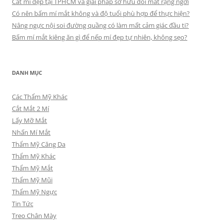
Cắt mí đẹp tại TPHCM và giải pháp sở hữu đôi mắt rạng ngời
Có nên bấm mí mắt không và độ tuổi phù hợp để thực hiện?
Nâng ngực nội soi đường quầng có làm mất cảm giác đầu ti?
Bấm mí mắt kiêng ăn gì để nếp mí đẹp tự nhiên, không sẹo?
DANH MỤC
Các Thẩm Mỹ Khác
Cắt Mắt 2 Mí
Lấy Mỡ Mắt
Nhấn Mí Mắt
Thẩm Mỹ Căng Da
Thẩm Mỹ Khác
Thẩm Mỹ Mắt
Thẩm Mỹ Mũi
Thẩm Mỹ Ngực
Tin Tức
Treo Chân Mày