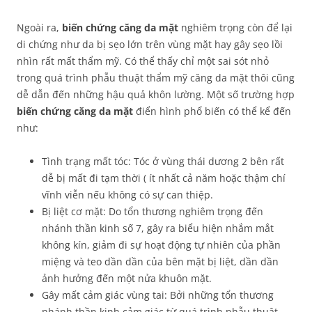
Ngoài ra,
biến chứng căng da mặt
nghiêm trọng còn để lại
di chứng như da bị sẹo lớn trên vùng mặt hay gây sẹo lồi
nhìn rất mất thẩm mỹ. Có thể thấy chỉ một sai sót nhỏ
trong quá trình phẫu thuật thẩm mỹ căng da mặt thôi cũng
dễ dẫn đến những hậu quả khôn lường. Một số trường hợp
biến chứng căng da mặt
điển hình phổ biến có thể kể đến
như:
Tình trạng mất tóc: Tóc ở vùng thái dương 2 bên rất
dễ bị mất đi tạm thời ( ít nhất cả năm hoặc thậm chí
vĩnh viễn nếu không có sự can thiệp.
Bị liệt cơ mặt: Do tổn thương nghiêm trọng đến
nhánh thần kinh số 7, gây ra biểu hiện nhắm mắt
không kín, giảm đi sự hoạt động tự nhiên của phần
miệng và teo dần dần của bên mặt bị liệt, dần dần
ảnh hưởng đến một nửa khuôn mặt.
Gây mất cảm giác vùng tai: Bởi những tổn thương
nhánh thần kinh cảm giác từ quá trình phẫu thuật