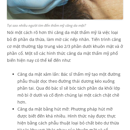
Tại sao nhiều người tìm đến thẩm mỹ căng da mặt?
Nói một cách rõ hơn thì căng da mặt thẩm mỹ là việc loại
bỏ đi phần da thừa, làm mờ các nếp nhăn. Tiến trình căng
cơ mặt thường tập trung vào 2/3 phần dưới khuôn mặt và ở
phần cổ. Một số các hình thức căng da mặt thẩm mỹ phổ
biến hiện nay có thể kể đến như:
Căng da mặt xâm lấn: Bác sĩ thẩm mỹ tạo một đường
phẫu thuật dọc theo đường thái dương kéo xuống
phần tai. Qua đó bác sĩ sẽ bóc tách phần da khỏi lớp
mô bì ở dưới và cố định chúng lại một cách chặt chẽ
hơn.
Căng da mặt bằng hút mỡ: Phương pháp hút mỡ
được biết đến khá nhiều. Hình thức này được thực
hiện bằng cách phẫu thuật loại bỏ chất béo dư thừa
từ các khu vực khác nhau của khuôn mặt và cổ.