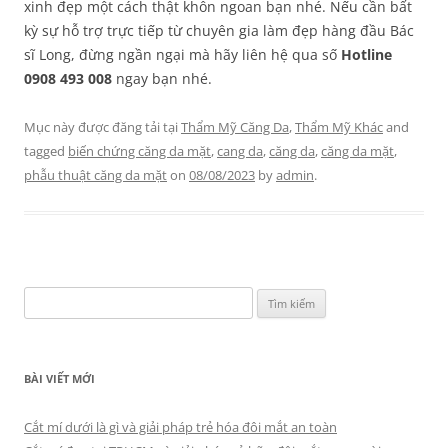
xinh đẹp một cách thật khôn ngoan bạn nhé. Nếu cần bất
kỳ sự hỗ trợ trực tiếp từ chuyên gia làm đẹp hàng đầu Bác
sĩ Long, đừng ngần ngại mà hãy liên hệ qua số
Hotline
0908 493 008
ngay bạn nhé.
Mục này được đăng tải tại
Thẩm Mỹ Căng Da
,
Thẩm Mỹ Khác
and
tagged
biến chứng căng da mặt
,
cang da
,
căng da
,
căng da mặt
,
phẫu thuật căng da mặt
on
08/08/2023
by
admin
.
Tìm
kiếm
cho:
BÀI VIẾT MỚI
Cắt mí dưới là gì và giải pháp trẻ hóa đôi mắt an toàn