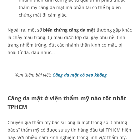
thẩm mỹ căng da mặt mà phần tai có thể bị biến
chứng mất đi cảm giác.
Ngoài ra, một số
biến chứng căng da mặt
thường gặp khác
là chảy máu trong, tụ máu dưới lớp da, gây phù nề, tình
trạng nhiễm trùng, đứt các nhánh thần kinh cơ mặt, bị
hoại tử da, đau nhức…
Xem thêm bài viết:
Căng da mặt có sẹo không
Căng da mặt ở viện thẩm mỹ nào tốt nhất
TPHCM
Chuyên gia thẩm mỹ bác sĩ Long là một trong số ít những
bác sĩ thẩm mỹ có được sự uy tín hàng đầu tại TPHCM hiện
nay. Với nhiều năm kinh nghiệm trong lĩnh vực thẩm mỹ,