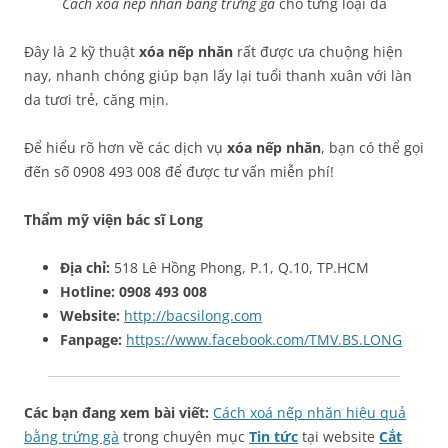
Cách xóa nếp nhăn bằng trứng gà
cho từng loại da
Đây là 2 kỹ thuật
xóa nếp nhăn
rất được ưa chuộng hiện
nay, nhanh chóng giúp bạn lấy lại tuổi thanh xuân với làn
da tươi trẻ, căng mịn.
Để hiểu rõ hơn về các dịch vụ
xóa nếp nhăn
, bạn có thể gọi
đến số 0908 493 008 để được tư vấn miễn phí!
Thẩm mỹ viện bác sĩ Long
Địa chỉ:
518 Lê Hồng Phong, P.1, Q.10, TP.HCM
Hotline:
0908 493 008
Website:
http://bacsilong.com
Fanpage:
https://www.facebook.com/TMV.BS.LONG
Các bạn đang xem bài viết:
Cách xoá nếp nhăn hiệu quả
bằng trứng gà
trong chuyên mục
Tin tức
tại website
Cắt