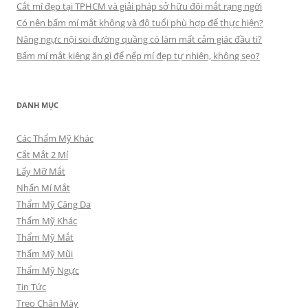
Cắt mí đẹp tại TPHCM và giải pháp sở hữu đôi mắt rạng ngời
Có nên bấm mí mắt không và độ tuổi phù hợp để thực hiện?
Nâng ngực nội soi đường quầng có làm mất cảm giác đầu ti?
Bấm mí mắt kiêng ăn gì để nếp mí đẹp tự nhiên, không sẹo?
DANH MỤC
Các Thẩm Mỹ Khác
Cắt Mắt 2 Mí
Lấy Mỡ Mắt
Nhấn Mí Mắt
Thẩm Mỹ Căng Da
Thẩm Mỹ Khác
Thẩm Mỹ Mắt
Thẩm Mỹ Mũi
Thẩm Mỹ Ngực
Tin Tức
Treo Chân Mày