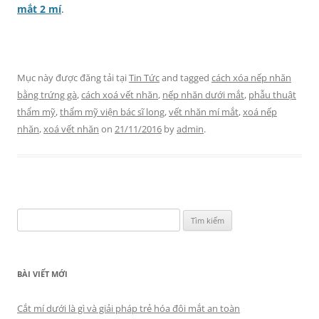
mắt 2 mí
.
Mục này được đăng tải tại
Tin Tức
and tagged
cách xóa nếp nhăn
bằng trứng gà
,
cách xoá vết nhăn
,
nếp nhăn dưới mắt
,
phẫu thuật
thẩm mỹ
,
thẩm mỹ viện bác sĩ long
,
vết nhăn mí mắt
,
xoá nếp
nhăn
,
xoá vết nhăn
on
21/11/2016
by
admin
.
Tìm
kiếm
cho:
BÀI VIẾT MỚI
Cắt mí dưới là gì và giải pháp trẻ hóa đôi mắt an toàn