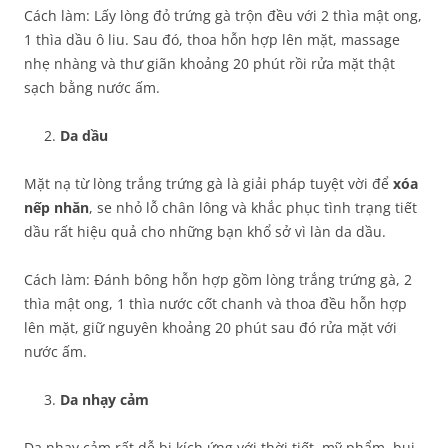
Cách làm: Lấy lòng đỏ trứng gà trộn đều với 2 thìa mật ong,
1 thìa dầu ô liu. Sau đó, thoa hỗn hợp lên mặt, massage
nhẹ nhàng và thư giãn khoảng 20 phút rồi rửa mặt thật
sạch bằng nước ấm.
Da dầu
Mặt nạ từ lòng trắng trứng gà là giải pháp tuyệt vời để
xóa
nếp nhăn
, se nhỏ lỗ chân lông và khắc phục tình trạng tiết
dầu rất hiệu quả cho những bạn khổ sở vì làn da dầu.
Cách làm: Đánh bông hỗn hợp gồm lòng trắng trứng gà, 2
thìa mật ong, 1 thìa nước cốt chanh và thoa đều hỗn hợp
lên mặt, giữ nguyên khoảng 20 phút sau đó rửa mặt với
nước ấm.
Da nhạy cảm
Da nhạy cảm rất dễ bị kích ứng với thời tiết, mỹ phẩm, bụi