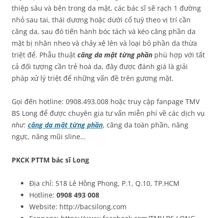
thiệp sâu và bên trong da mặt, các bác sĩ sẽ rạch 1 đường
nhỏ sau tai, thái dương hoặc dưới cổ tuỳ theo vị trí cần
căng da, sau đó tiến hành bóc tách và kéo căng phần da
mặt bị nhăn nheo và chảy xệ lên và loại bỏ phần da thừa
triệt để. Phẫu thuật
căng da mặt từng phần
phù hợp với tất
cả đối tượng cần trẻ hoá da, đây được đánh giá là giải
pháp xử lý triệt để những vấn đề trên gương mặt.
Gọi đến hotline: 0908.493.008 hoặc truy cập fanpage TMV
BS Long để được chuyên gia tư vấn miễn phí về các dịch vụ
như:
căng da mặt từng phần
, căng da toàn phần, nâng
ngực, nâng mũi sline…
PKCK PTTM bác sĩ Long
Địa chỉ: 518 Lê Hồng Phong, P.1, Q.10, TP.HCM
Hotline:
0908 493 008
Website: http://bacsilong.com