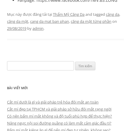
Fanpage: https://www.facebook.com/TMV.BS.LONG
Mục này được đăng tải tại
Thẩm Mỹ Căng Da
and tagged
căng da
,
căng da mặt
,
cang da mat ban phan
,
căng da mặt từng phần
on
29/08/2019
by
admin
.
Tìm
kiếm
cho:
BÀI VIẾT MỚI
Cắt mí dưới là gì và giải pháp trẻ hóa đôi mắt an toàn
Cắt mí đẹp tại TPHCM và giải pháp sở hữu đôi mắt rạng ngời
Có nên bấm mí mắt không và độ tuổi phù hợp để thực hiện?
Nâng ngực nội soi đường quầng có làm mất cảm giác đầu ti?
Bấm mí mắt kiêng ăn gì để nếp mí đẹp tự nhiên, không sẹo?