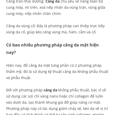
Căng trán-thái dương:
Căng da
chủ yếu sẽ nâng toàn bộ
cung mày, mí trên, xoá nếp nhăn da vùng trán, vùng giữa
cung mày, nếp nhăn chân chim.
Căng da vùng cổ: Đây là phương pháp can thiệp trực tiếp
vùng da cổ, giúp kéo căng vùng má, hàm, cằm và cổ.
Có bao nhiêu phương pháp căng da mặt hiện
nay?
Hiện nay, để căng da mặt tưng phần có 2 phương pháp
thẩm mỹ, đó là sử dụng kỹ thuật căng da không phẫu thuật
và phẫu thuật.
Đối với phương pháp
căng da
không phẫu thuật, bác sĩ sẽ
sử dụng các sợi chỉ vàng nano hoặc chỉ collagen để luồn
vào dưới da, tạo thành khung giá đỡ giúp nâng cơ mặt.
Phương pháp này có tác dụng giảm chảy xệ, kéo da về vị trí
ban đầu và kích thích cơ thể tự sản sinh collagen, elastin,