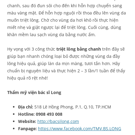
chanh, sau đó đun sôi cho đến khi hỗn hợp chuyển sang
màu vàng mật. Để hỗn hợp nguội rồi thoa đều lên vùng da
muốn triệt lông. Chờ cho vùng da hơi khô rồi thực hiện
miết nhẹ và giật ngược lại để triệt lông. Cuối cùng, dùng
khăn mềm lau sạch vùng da bằng nước ấm.
Hy vọng với 3 công thức
triệt lông bằng chanh
trên đây sẽ
giúp bạn nhanh chóng loại bỏ được những vùng da đầy
lông hiệu quả, giúp làn da mịn màng, tươi tắn hơn. Hãy
chuẩn bị nguyên liệu và thực hiện 2 – 3 lần/1 tuần để thấy
hiệu quả rõ rệt nhé!
Thẩm mỹ viện bác sĩ Long
Địa chỉ:
518 Lê Hồng Phong, P.1, Q.10, TP.HCM
Hotline: 0908 493 008
Website:
http://bacsilong.com
Fanpage:
https://www.facebook.com/TMV.BS.LONG