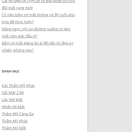
Cắt mí đẹp tại TPHCM và giải pháp sở hữu
đôi mắt rạng ngời
Có nên bấm mí mắt không và độ tuổi phù
hợp để thực hiện?
Nâng ngực nội soi đường quầng có làm
mất cảm giác đầu ti?
Bấm mí mắt kiêng ăn gì để nếp mí đẹp tự
nhiên, không sẹo?
DANH MỤC
Các Thẩm Mỹ Khác
Cắt Mắt 2 Mí
Lấy Mỡ Mắt
Nhấn Mí Mắt
Thẩm Mỹ Căng Da
Thẩm Mỹ Khác
Thẩm Mỹ Mắt