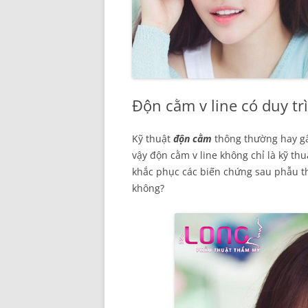
Độn cằm v line có duy tr
Kỹ thuật
độn cằm
thông thường hay gâ
vậy độn cằm v line không chỉ là kỹ t
khắc phục các biến chứng sau phẫu t
không?