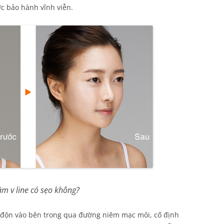
ợc bảo hành vĩnh viễn.
m v line có sẹo không?
 độn vào bên trong qua đường niêm mạc môi, cố định