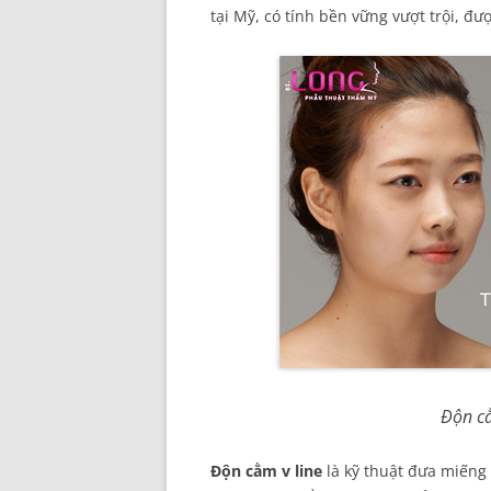
tại Mỹ, có tính bền vững vượt trội, đư
Độn cằ
Độn cằm v line
là kỹ thuật đưa miếng