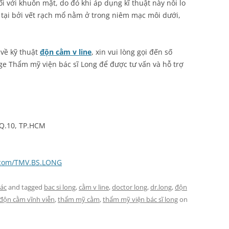
i với khuôn mặt, do đó khi áp dụng kĩ thuật này nỗi lo
n tại bởi vết rạch mổ nằm ở trong niêm mạc môi dưới,
 về kỹ thuật
độn cằm v line
, xin vui lòng gọi đến số
ge Thẩm mỹ viện bác sĩ Long để được tư vấn và hỗ trợ
 Q.10, TP.HCM
.com/TMV.BS.LONG
ác
and tagged
bac si long
,
cằm v line
,
doctor long
,
dr.long
,
độn
độn cằm vĩnh viễn
,
thẩm mỹ cằm
,
thẩm mỹ viện bác sĩ long
on