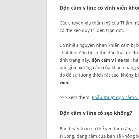
Độn cằm v line có vĩnh viễn kh
Các chuyên gia thẩm mỹ của Thẩm mỹ 
có thể kéo duy trì đến trọn đời.
Có nhiều nguyên nhân khiến cằm bị b
chất liệu độn bị cơ thể đào thải do đ
tình trạng này,
độn cằm v line
tại Thẩ
bao gồm xương cằm của khách hàng 
do đó sự tương thích rất cao, không b
viễn
.
>>> Xem thêm:
Phẫu thuật độn cằm vl
Độn cằm v line có sẹo không?
Bạn hoàn toàn có thể yên tâm rằng, s
sĩ Long, dáng cằm của bạn sẽ không b