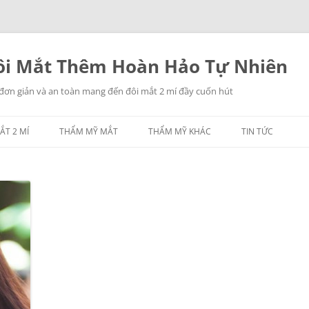
i Mắt Thêm Hoàn Hảo Tự Nhiên
 đơn giản và an toàn mang đến đôi mắt 2 mí đầy cuốn hút
ẮT 2 MÍ
THẨM MỸ MẮT
THẨM MỸ KHÁC
TIN TỨC
NHẤN MÍ MẮT
THẨM MỸ MŨI
LẤY MỠ MẮT
THẨM MỸ NGỰC
TREO CHÂN MÀY
THẨM MỸ CĂNG DA
CÁC THẨM MỸ KHÁC