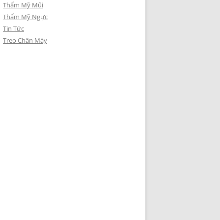
Thẩm Mỹ Mũi
Thẩm Mỹ Ngực
Tin Tức
Treo Chân Mày