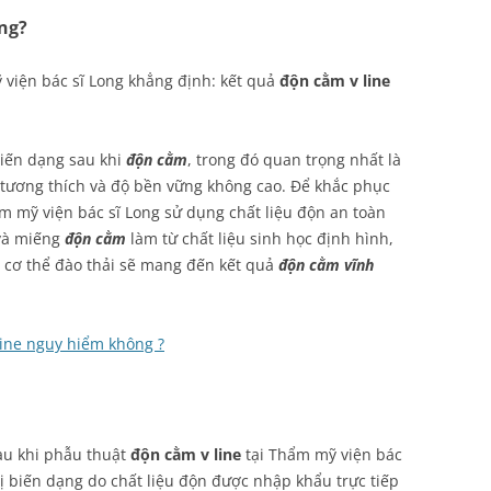
ông?
viện bác sĩ Long khẳng định: kết quả
độn cằm v line
iến dạng sau khi
độn cằm
, trong đó quan trọng nhất là
ộ tương thích và độ bền vững không cao. Để khắc phục
m mỹ viện bác sĩ Long sử dụng chất liệu độn an toàn
và miếng
độn cằm
làm từ chất liệu sinh học định hình,
ị cơ thể đào thải sẽ mang đến kết quả
độn cằm vĩnh
ine nguy hiểm không ?
au khi phẫu thuật
độn cằm v line
tại Thẩm mỹ viện bác
ị biến dạng do chất liệu độn được nhập khẩu trực tiếp