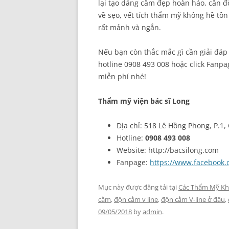
lại tạo dáng cằm đẹp hoàn hảo, cân đố
về sẹo, vết tích thẩm mỹ không hề tồ
rất mảnh và ngắn.
Nếu bạn còn thắc mắc gì cần giải đáp
hotline 0908 493 008 hoặc click Fanpa
miễn phí nhé!
Thẩm mỹ viện bác sĩ Long
Địa chỉ: 518 Lê Hồng Phong, P.1,
Hotline:
0908 493 008
Website: http://bacsilong.com
Fanpage:
https://www.facebook
Mục này được đăng tải tại
Các Thẩm Mỹ Kh
cằm
,
độn cằm v line
,
độn cằm V-line ở đâu
,
09/05/2018
by
admin
.