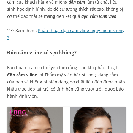
cằm của khách hàng và miếng
độn cằm
làm từ chất liệu
sinh học định hình, do đó sự tương thích rất cao, không bị
cơ thể đào thải sẽ mang đến kết quả
độn cằm vĩnh viễn
.
>>> Xem thêm:
Phẫu thuật độn cằm vline nguy hiểm không
?
Độn cằm v line có sẹo không?
Bạn hoàn toàn có thể yên tâm rằng, sau khi phẫu thuật
độn cằm v line
tại Thẩm mỹ viện bác sĩ Long, dáng cằm
của bạn sẽ không bị biến dạng do chất liệu độn được nhập
khẩu trực tiếp tại Mỹ, có tính bền vững vượt trội, được bảo
hành vĩnh viễn.