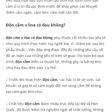
việc đưa chất liệu sụn nhân tạo sinh học định hình vào
cằm ở vị trí đã xác định trước để khắc phục các khuyết
điểm cằm ngắn, cằm lẹm, cằm mất cân đối.
Độn cằm v line có đau không?
Độn cằm v line có đau không
phụ thuộc rất nhiều vào yếu tố
như quy trình thực hiện, tay nghề bác sĩ, chăm sóc sau khi
phẫu thuật… Việc đáp ứng được đầy đủ những yêu cầu về
độ an toàn của những yếu tố trên sẽ giúp cho toàn bộ quá
trình
độn cằm
diễn ra thuận lợi, không gây ra bất kỳ khó
chịu hay đau đớn nào. Cụ thể:
– Trước khi thực hiện
độn cằm
, các bác sĩ sẽ vệ sinh, sát
khuẩn và gây tê vô cảm tuyệt đối nơi vùng cằm để không
tạo cảm giác khó chịu.
– Chất liệu
độn cằm
được nhập trực tiếp tại Mỹ và Hàn
Quốc, đã được kiểm tra nghiêm ngặt về chất lượng, không