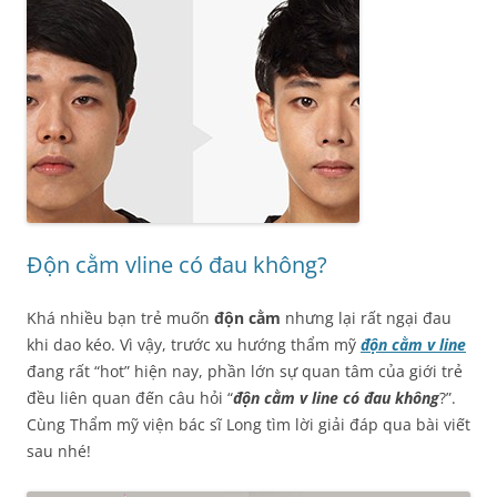
Độn cằm vline có đau không?
Khá nhiều bạn trẻ muốn
độn cằm
nhưng lại rất ngại đau
khi dao kéo. Vì vậy, trước xu hướng thẩm mỹ
độn cằm v line
đang rất “hot” hiện nay, phần lớn sự quan tâm của giới trẻ
đều liên quan đến câu hỏi “
độn cằm v line có đau không
?”.
Cùng Thẩm mỹ viện bác sĩ Long tìm lời giải đáp qua bài viết
sau nhé!