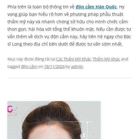
Phía trên là toàn bộ thông tin về
độn cằm Hàn Quốc
. Hy
vọng giúp bạn hiểu rõ hơn về phương pháp phẫu thuật
thẩm mỹ này và nhanh chóng sở hữu cho mình chiếc cằm
thon gọn, hài hòa với tổng thể khuôn mặt. Nếu cần được tư
vấn thêm về dịch vụ độn cằm này, hãy liên hệ ngay cho Bác
sĩ Long theo địa chỉ bên dưới để được tư vấn sớm nhất.
Mục này được đăng tải tại
Các Thẩm Mỹ Khác
,
Thẩm Mỹ Khác
and
tagged
độn cằm
on
18/11/2024
by
admin
.