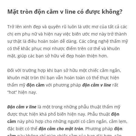
Mặt tròn độn cằm v line có được không?
Trở lên xinh đẹp và quyến rũ luôn là ước mơ của tất cả các
chị em phụ nữ và hiện nay việc biến ước mơ này trở thành
sự thật là điều hoàn toàn dễ dàng. Các công nghệ thẩm mỹ
có thể khắc phục mọi nhược điểm trên cơ thể và khuôn
mặt, giúp các bạn sở hữu vẻ đẹp hoàn thiện hơn.
Đối với trường hợp khi bạn sở hữu một chiếc cằm ngắn,
khuôn mặt tròn thì bạn vẫn hoàn toàn có thể thực hiện
thẩm mỹ
độn cằm
với phương pháp
độn cằm v line
rất
“hot” hiện nay.
Độn cằm v line
là một trong những phẫu thuật thẩm mỹ
được thực hiện khá phổ biến hiện nay. Phẫu thuật
độn
cằm
này phù hợp cho những người có cằm ngắn, cằm lẹm,
đặc biệt có thể
độn cằm cho mặt tròn
. Phương pháp
độn
cằm
này không chỉ giúp chiếc cằm của bạn dài hơn, cân