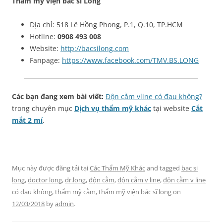
Thẩm mỹ viện bác sĩ Long
Địa chỉ: 518 Lê Hồng Phong, P.1, Q.10, TP.HCM
Hotline:
0908 493 008
Website:
http://bacsilong.com
Fanpage:
https://www.facebook.com/TMV.BS.LONG
Các bạn đang xem bài viết:
Độn cằm vline có đau không?
trong chuyên mục
Dịch vụ thẩm mỹ khác
tại website
Cắt
mắt 2 mí
.
Mục này được đăng tải tại
Các Thẩm Mỹ Khác
and tagged
bac si
long
,
doctor long
,
dr.long
,
độn cằm
,
độn cằm v line
,
độn cằm v line
có đau không
,
thẩm mỹ cằm
,
thẩm mỹ viện bác sĩ long
on
12/03/2018
by
admin
.