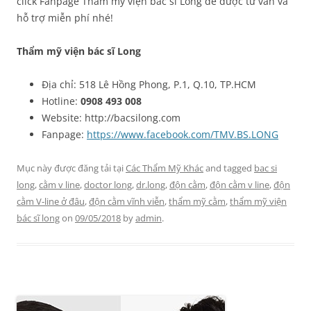
click Fanpage Thẩm mỹ viện bác sĩ Long để được tư vấn và
hỗ trợ miễn phí nhé!
Thẩm mỹ viện bác sĩ Long
Địa chỉ: 518 Lê Hồng Phong, P.1, Q.10, TP.HCM
Hotline:
0908 493 008
Website: http://bacsilong.com
Fanpage:
https://www.facebook.com/TMV.BS.LONG
Mục này được đăng tải tại
Các Thẩm Mỹ Khác
and tagged
bac si
long
,
cằm v line
,
doctor long
,
dr.long
,
độn cằm
,
độn cằm v line
,
độn
cằm V-line ở đâu
,
độn cằm vĩnh viễn
,
thẩm mỹ cằm
,
thẩm mỹ viện
bác sĩ long
on
09/05/2018
by
admin
.