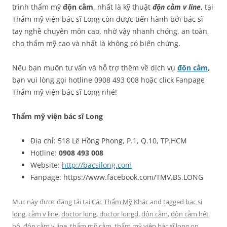
trình thẩm mỹ
độn cằm
, nhất là kỹ thuật
độn cằm v line
, tại
Thẩm mỹ viện bác sĩ Long còn được tiến hành bởi bác sĩ
tay nghề chuyên môn cao, nhờ vậy nhanh chóng, an toàn,
cho thẩm mỹ cao và nhất là không có biến chứng.
Nếu bạn muốn tư vấn và hỗ trợ thêm về dịch vụ
độn cằm
,
bạn vui lòng gọi hotline 0908 493 008 hoặc click Fanpage
Thẩm mỹ viện bác sĩ Long nhé!
Thẩm mỹ viện bác sĩ Long
Địa chỉ: 518 Lê Hồng Phong, P.1, Q.10, TP.HCM
Hotline:
0908 493 008
Website:
http://bacsilong.com
Fanpage: https://www.facebook.com/TMV.BS.LONG
Mục này được đăng tải tại
Các Thẩm Mỹ Khác
and tagged
bac si
long
,
cằm v line
,
doctor long
,
doctor longd
,
độn cằm
,
độn cằm hết
hô
,
độn cằm v line
,
thẩm mỹ cằm
,
thẩm mỹ viện bác sĩ long
on