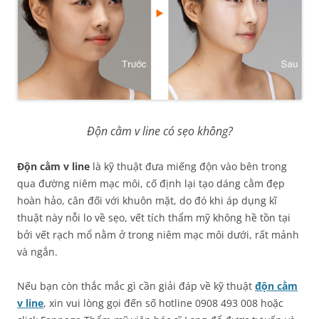
Độn cằm v line có sẹo không?
Độn cằm v line
là kỹ thuật đưa miếng độn vào bên trong
qua đường niêm mạc môi, cố định lại tạo dáng cằm đẹp
hoàn hảo, cân đối với khuôn mặt, do đó khi áp dụng kĩ
thuật này nỗi lo về sẹo, vết tích thẩm mỹ không hề tồn tại
bởi vết rạch mổ nằm ở trong niêm mạc môi dưới, rất mảnh
và ngắn.
Nếu bạn còn thắc mắc gì cần giải đáp về kỹ thuật
độn cằm
v line
, xin vui lòng gọi đến số hotline 0908 493 008 hoặc