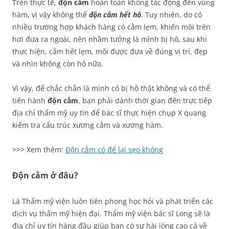
Trên thực tế,
độn cằm
hoàn toàn không tác động đến vùng
hàm, vì vậy không thể
độn cằm hết hô
. Tuy nhiên, do có
nhiều trường hợp khách hàng có cằm lẹm, khiến môi trên
hơi đưa ra ngoài, nên nhầm tưởng là mình bị hô, sau khi
thực hiện, cằm hết lẹm, môi được đưa về đúng vị trí, đẹp
và nhìn không còn hô nữa.
Vì vậy, để chắc chắn là mình có bị hô thật không và có thể
tiến hành
độn cằm
, bạn phải dành thời gian đến trực tiếp
địa chỉ thẩm mỹ uy tín để bác sĩ thực hiện chụp X quang
kiểm tra cấu trúc xương cằm và xương hàm.
>>> Xem thêm:
Độn cằm có để lại sẹo không
Độn cằm ở đâu?
Là Thẩm mỹ viện luôn tiên phong học hỏi và phát triển các
dịch vụ thẩm mỹ hiện đại, Thẩm mỹ viện bác sĩ Long sẽ là
địa chỉ uy tín hàng đầu giúp bạn có sự hài lòng cao cả về