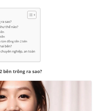
 ra sao?
như thế nào?
tiền
tiền
 lúm đồng tiền 2 bên
hai bên?
n chuyên nghiệp, an toàn
 bên trông ra sao?