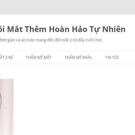
i Mắt Thêm Hoàn Hảo Tự Nhiên
 đơn giản và an toàn mang đến đôi mắt 2 mí đầy cuốn hút
ẮT 2 MÍ
THẨM MỸ MẮT
THẨM MỸ KHÁC
TIN TỨC
NHẤN MÍ MẮT
THẨM MỸ MŨI
LẤY MỠ MẮT
THẨM MỸ NGỰC
TREO CHÂN MÀY
THẨM MỸ CĂNG DA
CÁC THẨM MỸ KHÁC