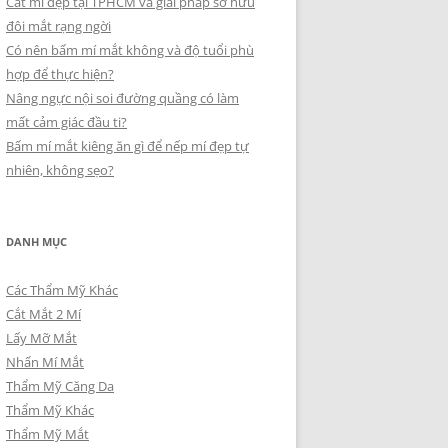
Cắt mí đẹp tại TPHCM và giải pháp sở hữu
đôi mắt rạng ngời
Có nên bấm mí mắt không và độ tuổi phù
hợp để thực hiện?
Nâng ngực nội soi đường quầng có làm
mất cảm giác đầu ti?
Bấm mí mắt kiêng ăn gì để nếp mí đẹp tự
nhiên, không sẹo?
DANH MỤC
Các Thẩm Mỹ Khác
Cắt Mắt 2 Mí
Lấy Mỡ Mắt
Nhấn Mí Mắt
Thẩm Mỹ Căng Da
Thẩm Mỹ Khác
Thẩm Mỹ Mắt