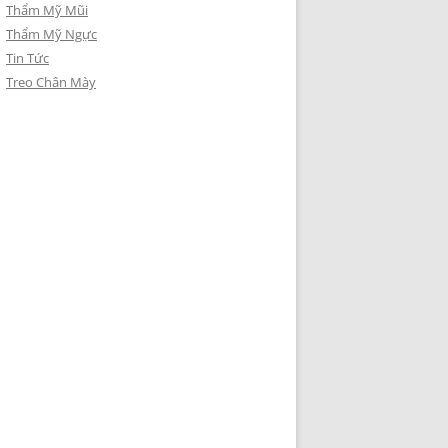
Thẩm Mỹ Mũi
Thẩm Mỹ Ngực
Tin Tức
Treo Chân Mày