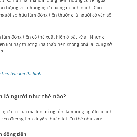
i sở hữu hai má lúm đồng tiền thường có vẻ ngoài
 ấn tượng với những người xung quanh mình. Còn
người sở hữu lúm đồng tiền thường là người có vận số
á lúm đồng tiền có thể xuất hiện ở bất kỳ ai. Nhưng
hiên khi này thường khá thấp nên không phải ai cũng sở
 2.
tiền bao lâu thì lành
n là người như thế nào?
t người có hai má lúm đồng tiền là những người có tính
ó con đường tình duyên thuận lợi. Cụ thể như sau:
m đồng tiền