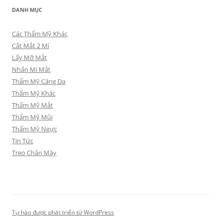
DANH MỤC
Các Thẩm Mỹ Khác
Cắt Mắt 2 Mí
Lấy Mỡ Mắt
Nhấn Mí Mắt
Thẩm Mỹ Căng Da
Thẩm Mỹ Khác
Thẩm Mỹ Mắt
Thẩm Mỹ Mũi
Thẩm Mỹ Ngực
Tin Tức
Treo Chân Mày
Tự hào được phát triển từ WordPress