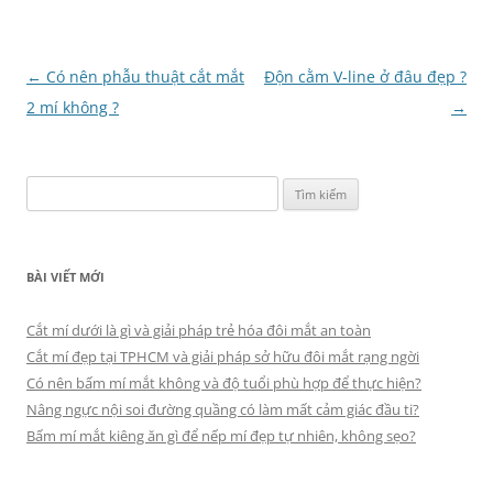
Điều
←
Có nên phẫu thuật cắt mắt
Độn cằm V-line ở đâu đẹp ?
hướng
2 mí không ?
→
bài
viết
Tìm
kiếm
cho:
BÀI VIẾT MỚI
Cắt mí dưới là gì và giải pháp trẻ hóa đôi mắt an toàn
Cắt mí đẹp tại TPHCM và giải pháp sở hữu đôi mắt rạng ngời
Có nên bấm mí mắt không và độ tuổi phù hợp để thực hiện?
Nâng ngực nội soi đường quầng có làm mất cảm giác đầu ti?
Bấm mí mắt kiêng ăn gì để nếp mí đẹp tự nhiên, không sẹo?