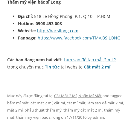
Thẩm mỹ viện bác sĩ Long
Địa chỉ:
518 Lê Hồng Phong, P.1, Q.10, TP.HCM
Hotline:
0908 493 008
Website:
http://bacsilong.com
Fanpage:
https://www.facebook.com/TMV.BS.LONG
Các bạn đang xem bài viết:
Làm sao để tạo mắt 2 mí ?
trong chuyên mục
Tin tức
tại website
Cắt mắt 2 mí
.
Mục này được đăng tải tại
Cắt Mắt 2 Mí
,
Nhấn Mí Mắt
and tagged
bấm mí mắt
,
cắt mắt 2 mí
,
cắt mí
,
cắt mí mắt
,
làm sao để mắt 2 mí
,
mắt 2 mí
,
phẫu thuật thẩm mỹ
,
thẩm mỹ cắt mắt 2 mí
,
thẩm mỹ
mắt
,
thẩm mỹ viện bác sĩ long
on
17/11/2016
by
admin
.