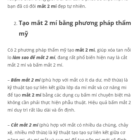
bạn đã có đôi
mắt 2 mí
đẹp tự nhiên.
Tạo mắt 2 mí bằng phương pháp thẩm
mỹ
Có 2 phương pháp thẩm mỹ tạo
mắt 2 mí
, giúp xóa tan nỗi
lo
làm sao để mắt 2 mí
, đang rất phổ biến hiện nay là cắt
mắt 2 mí và bấm mắt 2 mí.
–
Bấm mắt 2 mí
(phù hợp với mắt có ít da dư, mỡ thừa) là
kỹ thuật tạo sự liên kết giữa lớp da mí mắt và cơ nâng mi
để tạo
mắt 2 mí
bằng các dụng cụ bấm mí chuyên biệt mà
không cần phải thực hiện phẫu thuật. Hiệu quả bấm mắt 2
mí duy trì rất lâu dài và ổn định.
–
Cắt mắt 2 mí
(phù hợp với mắt có nhiều da chùng, chảy
xệ, nhiều mỡ thừa) là kỹ thuật tạo tạo sự liên kết giữa cơ
nâng mi, da mí mắt và sụn mí để tạo nếp mí mới cố định,