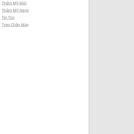
Thẩm Mỹ Mũi
Thẩm Mỹ Ngực
Tin Tức
Treo Chân Mày