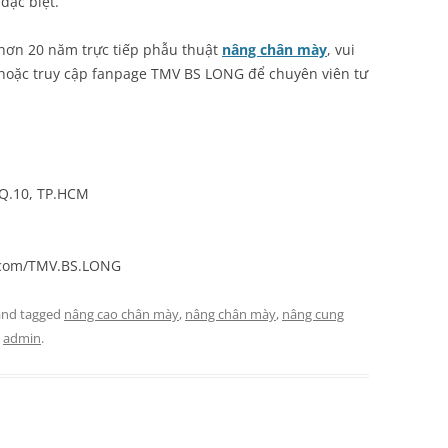
đặc biệt.
ơn 20 năm trực tiếp phẫu thuật
nâng chân mày
, vui
8 hoặc truy cập fanpage TMV BS LONG để chuyên viên tư
 Q.10, TP.HCM
.com/TMV.BS.LONG
nd tagged
nâng cao chân mày
,
nâng chân mày
,
nâng cung
y
admin
.