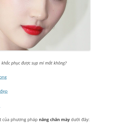
 khắc phục được sụp mí mắt không?
long
 đẹp
i
iệt của phương pháp
nâng chân mày
dưới đây: