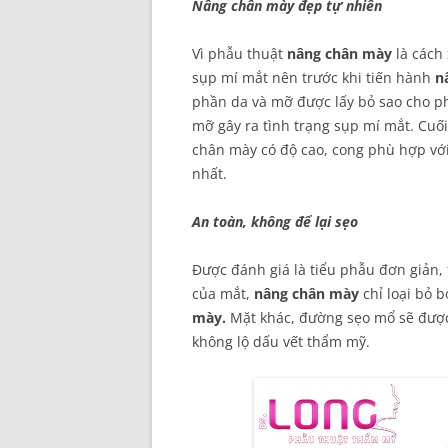
Nâng chân mày đẹp tự nhiên
Vì phẫu thuật
nâng chân mày
là cách
sụp mí mắt nên trước khi tiến hành
n
phần da và mỡ được lấy bỏ sao cho ph
mỡ gây ra tình trạng sụp mí mắt. Cuố
chân mày có độ cao, cong phù hợp với
nhất.
An toàn, không để lại sẹo
Được đánh giá là tiểu phẫu đơn giản, 
của mắt,
nâng chân mày
chỉ loại bỏ 
mày.
Mặt khác, đường sẹo mổ sẽ được
không lộ dấu vết thẩm mỹ.