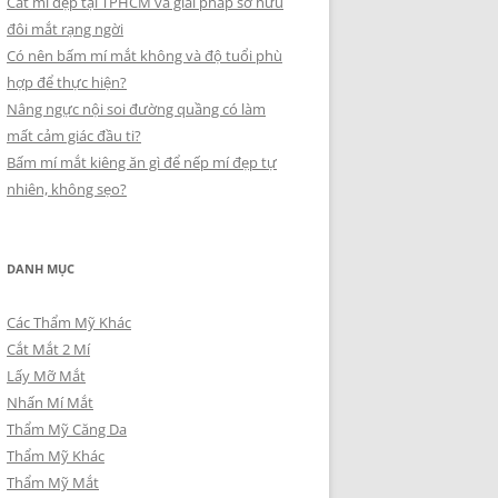
Cắt mí đẹp tại TPHCM và giải pháp sở hữu
đôi mắt rạng ngời
Có nên bấm mí mắt không và độ tuổi phù
hợp để thực hiện?
Nâng ngực nội soi đường quầng có làm
mất cảm giác đầu ti?
Bấm mí mắt kiêng ăn gì để nếp mí đẹp tự
nhiên, không sẹo?
DANH MỤC
Các Thẩm Mỹ Khác
Cắt Mắt 2 Mí
Lấy Mỡ Mắt
Nhấn Mí Mắt
Thẩm Mỹ Căng Da
Thẩm Mỹ Khác
Thẩm Mỹ Mắt