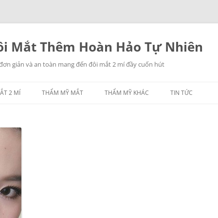
i Mắt Thêm Hoàn Hảo Tự Nhiên
 đơn giản và an toàn mang đến đôi mắt 2 mí đầy cuốn hút
ẮT 2 MÍ
THẨM MỸ MẮT
THẨM MỸ KHÁC
TIN TỨC
NHẤN MÍ MẮT
THẨM MỸ MŨI
LẤY MỠ MẮT
THẨM MỸ NGỰC
TREO CHÂN MÀY
THẨM MỸ CĂNG DA
CÁC THẨM MỸ KHÁC