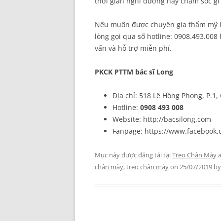
thời gian nghỉ dưỡng hay chăm sóc gì 
Nếu muốn được chuyên gia thẩm mỹ h
lòng gọi qua số hotline: 0908.493.00
vấn và hỗ trợ miễn phí.
PKCK PTTM
bác sĩ Long
Địa chỉ: 518 Lê Hồng Phong, P.1,
Hotline:
0908 493 008
Website: http://bacsilong.com
Fanpage: https://www.facebook
Mục này được đăng tải tại
Treo Chân Mày
a
chân mày
,
treo chân mày
on
25/07/2019
b