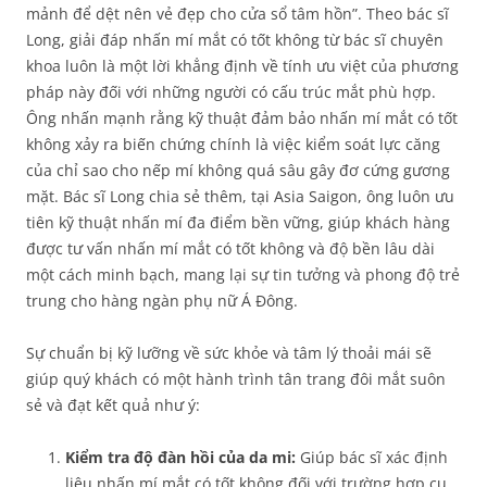
mảnh để dệt nên vẻ đẹp cho cửa sổ tâm hồn”. Theo bác sĩ
Long, giải đáp nhấn mí mắt có tốt không từ bác sĩ chuyên
khoa luôn là một lời khẳng định về tính ưu việt của phương
pháp này đối với những người có cấu trúc mắt phù hợp.
Ông nhấn mạnh rằng kỹ thuật đảm bảo nhấn mí mắt có tốt
không xảy ra biến chứng chính là việc kiểm soát lực căng
của chỉ sao cho nếp mí không quá sâu gây đơ cứng gương
mặt. Bác sĩ Long chia sẻ thêm, tại Asia Saigon, ông luôn ưu
tiên kỹ thuật nhấn mí đa điểm bền vững, giúp khách hàng
được tư vấn nhấn mí mắt có tốt không và độ bền lâu dài
một cách minh bạch, mang lại sự tin tưởng và phong độ trẻ
trung cho hàng ngàn phụ nữ Á Đông.
Sự chuẩn bị kỹ lưỡng về sức khỏe và tâm lý thoải mái sẽ
giúp quý khách có một hành trình tân trang đôi mắt suôn
sẻ và đạt kết quả như ý:
Kiểm tra độ đàn hồi của da mi:
Giúp bác sĩ xác định
liệu nhấn mí mắt có tốt không đối với trường hợp cụ