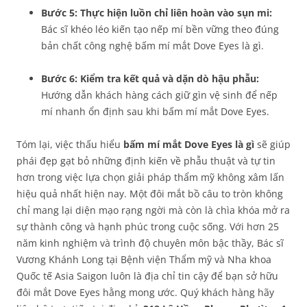
Bước 5: Thực hiện luồn chỉ liên hoàn vào sụn mi:
Bác sĩ khéo léo kiến tạo nếp mí bền vững theo đúng
bản chất công nghệ bấm mí mắt Dove Eyes là gì.
Bước 6: Kiểm tra kết quả và dặn dò hậu phẫu:
Hướng dẫn khách hàng cách giữ gìn vệ sinh để nếp
mí nhanh ổn định sau khi bấm mí mắt Dove Eyes.
Tóm lại, việc thấu hiểu
bấm mí mắt Dove Eyes là gì
sẽ giúp
phái đẹp gạt bỏ những định kiến về phẫu thuật và tự tin
hơn trong việc lựa chọn giải pháp thẩm mỹ không xâm lấn
hiệu quả nhất hiện nay. Một đôi mắt bồ câu to tròn không
chỉ mang lại diện mạo rạng ngời mà còn là chìa khóa mở ra
sự thành công và hạnh phúc trong cuộc sống. Với hơn 25
năm kinh nghiệm và trình độ chuyên môn bậc thầy, Bác sĩ
Vương Khánh Long tại Bệnh viện Thẩm mỹ và Nha khoa
Quốc tế Asia Saigon luôn là địa chỉ tin cậy để bạn sở hữu
đôi mắt Dove Eyes hằng mong ước. Quý khách hàng hãy