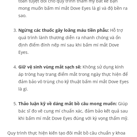
toàn tuyệt đối cho quy trình thẩm mỹ bất kể bạn
mong muốn bấm mí mắt Dove Eyes là gì và độ bền ra
sao.
Ngừng các thuốc gây loãng máu tiền phẫu:
Hỗ trợ
quá trình lành thương diễn ra nhanh chóng và ổn
định điểm đính nếp mí sau khi bấm mí mắt Dove
Eyes.
Giữ vệ sinh vùng mắt sạch sẽ:
Không sử dụng kính
áp tròng hay trang điểm mắt trong ngày thực hiện để
đảm bảo vô trùng cho kỹ thuật bấm mí mắt Dove Eyes
là gì.
Thảo luận kỹ về dáng mắt bồ câu mong muốn:
Giúp
bác sĩ đo vẽ cung mí chuẩn xác, đảm bảo kết quả sau
khi bấm mí mắt Dove Eyes đúng với kỳ vọng thẩm mỹ.
Quy trình thực hiện kiến tạo đôi mắt bồ câu chuẩn y khoa