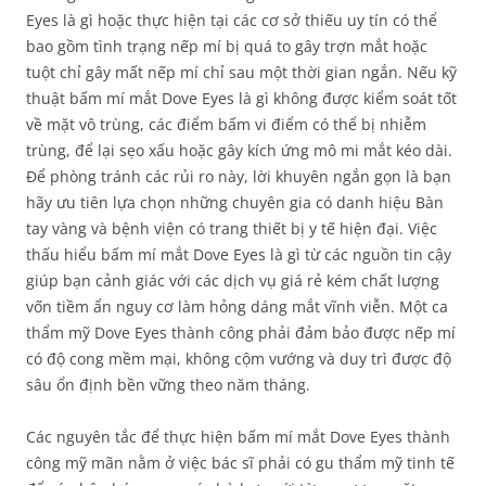
Eyes là gì hoặc thực hiện tại các cơ sở thiếu uy tín có thể
bao gồm tình trạng nếp mí bị quá to gây trợn mắt hoặc
tuột chỉ gây mất nếp mí chỉ sau một thời gian ngắn. Nếu kỹ
thuật bấm mí mắt Dove Eyes là gì không được kiểm soát tốt
về mặt vô trùng, các điểm bấm vi điểm có thể bị nhiễm
trùng, để lại sẹo xấu hoặc gây kích ứng mô mi mắt kéo dài.
Để phòng tránh các rủi ro này, lời khuyên ngắn gọn là bạn
hãy ưu tiên lựa chọn những chuyên gia có danh hiệu Bàn
tay vàng và bệnh viện có trang thiết bị y tế hiện đại. Việc
thấu hiểu bấm mí mắt Dove Eyes là gì từ các nguồn tin cậy
giúp bạn cảnh giác với các dịch vụ giá rẻ kém chất lượng
vốn tiềm ẩn nguy cơ làm hỏng dáng mắt vĩnh viễn. Một ca
thẩm mỹ Dove Eyes thành công phải đảm bảo được nếp mí
có độ cong mềm mại, không cộm vướng và duy trì được độ
sâu ổn định bền vững theo năm tháng.
Các nguyên tắc để thực hiện bấm mí mắt Dove Eyes thành
công mỹ mãn nằm ở việc bác sĩ phải có gu thẩm mỹ tinh tế