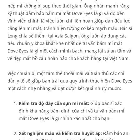
nếp mí không bị sụp theo thời gian. Ông nhấn mạnh rằng
kỹ thuật đảm bảo bấm mí mắt Dove Eyes là gì và độ bền
vĩnh viễn chính là việc luồn chỉ liên hoàn giúp dàn đều lực
căng lên mi mắt, tránh hiện tượng co kéo mạch máu. Bác sĩ
Long chia sẻ thêm, tại Asia Saigon, ông luôn áp dụng các
tiêu chuẩn y khoa khắt khe nhất để tư vấn bấm mí mắt
Dove Eyes là gì một cách minh bạch, mang lại sự an tâm và
vẻ đẹp mắt bồ câu hoàn hảo cho khách hàng tại Việt Nam.
Việc chuẩn bị một tâm thế thoải mái và tuân thủ các chỉ
dẫn y tế sẽ giúp bạn trải qua quy trình thực hiện Dove Eyes
một cách nhẹ nhàng và đạt được kết quả như ý muốn:
Kiểm tra độ dày của sụn mi mắt:
Giúp bác sĩ xác
định khả năng bám dính của chỉ và tư vấn bấm mí
mắt Dove Eyes là gì chính xác nhất cho bạn.
Xét nghiệm máu và kiểm tra huyết áp:
Đảm bảo an