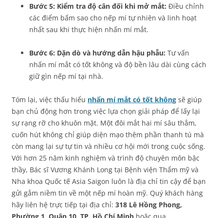
Bước 5: Kiểm tra độ cân đối khi mở mắt:
Điều chỉnh
các điểm bấm sao cho nếp mí tự nhiên và linh hoạt
nhất sau khi thực hiện nhấn mí mắt.
Bước 6: Dặn dò và hướng dẫn hậu phẫu:
Tư vấn
nhấn mí mắt có tốt không và độ bền lâu dài cùng cách
giữ gìn nếp mí tại nhà.
Tóm lại, việc thấu hiểu
nhấn mí mắt có tốt không
sẽ giúp
bạn chủ động hơn trong việc lựa chọn giải pháp để lấy lại
sự rạng rỡ cho khuôn mặt. Một đôi mắt hai mí sâu thẳm,
cuốn hút không chỉ giúp diện mạo thêm phần thanh tú mà
còn mang lại sự tự tin và nhiều cơ hội mới trong cuộc sống.
Với hơn 25 năm kinh nghiệm và trình độ chuyên môn bậc
thầy, Bác sĩ Vương Khánh Long tại Bệnh viện Thẩm mỹ và
Nha khoa Quốc tế Asia Saigon luôn là địa chỉ tin cậy để bạn
gửi gắm niềm tin về một nếp mí hoàn mỹ. Quý khách hàng
hãy liên hệ trực tiếp tại địa chỉ:
318 Lê Hồng Phong,
Phường 1, Quận 10, TP. Hồ Chí Minh
hoặc qua