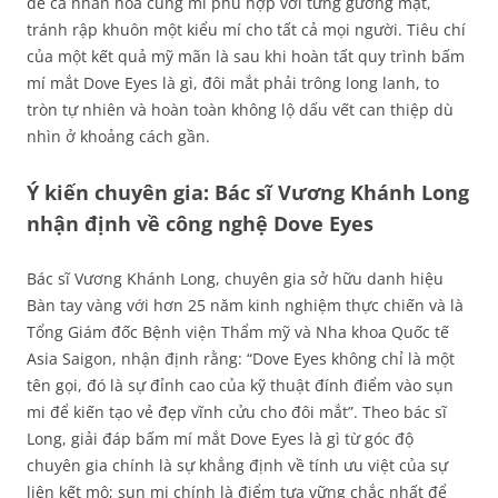
để cá nhân hóa cung mí phù hợp với từng gương mặt,
tránh rập khuôn một kiểu mí cho tất cả mọi người. Tiêu chí
của một kết quả mỹ mãn là sau khi hoàn tất quy trình bấm
mí mắt Dove Eyes là gì, đôi mắt phải trông long lanh, to
tròn tự nhiên và hoàn toàn không lộ dấu vết can thiệp dù
nhìn ở khoảng cách gần.
Ý kiến chuyên gia: Bác sĩ Vương Khánh Long
nhận định về công nghệ Dove Eyes
Bác sĩ Vương Khánh Long, chuyên gia sở hữu danh hiệu
Bàn tay vàng với hơn 25 năm kinh nghiệm thực chiến và là
Tổng Giám đốc Bệnh viện Thẩm mỹ và Nha khoa Quốc tế
Asia Saigon, nhận định rằng: “Dove Eyes không chỉ là một
tên gọi, đó là sự đỉnh cao của kỹ thuật đính điểm vào sụn
mi để kiến tạo vẻ đẹp vĩnh cửu cho đôi mắt”. Theo bác sĩ
Long, giải đáp bấm mí mắt Dove Eyes là gì từ góc độ
chuyên gia chính là sự khẳng định về tính ưu việt của sự
liên kết mô; sụn mi chính là điểm tựa vững chắc nhất để