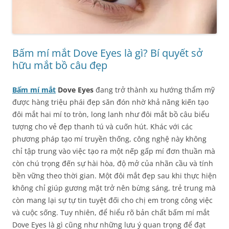
Bấm mí mắt Dove Eyes là gì? Bí quyết sở
hữu mắt bồ câu đẹp
Bấm mí mắt
Dove Eyes
đang trở thành xu hướng thẩm mỹ
được hàng triệu phái đẹp săn đón nhờ khả năng kiến tạo
đôi mắt hai mí to tròn, long lanh như đôi mắt bồ câu biểu
tượng cho vẻ đẹp thanh tú và cuốn hút. Khác với các
phương pháp tạo mí truyền thống, công nghệ này không
chỉ tập trung vào việc tạo ra một nếp gấp mí đơn thuần mà
còn chú trọng đến sự hài hòa, độ mở của nhãn cầu và tính
bền vững theo thời gian. Một đôi mắt đẹp sau khi thực hiện
không chỉ giúp gương mặt trở nên bừng sáng, trẻ trung mà
còn mang lại sự tự tin tuyệt đối cho chị em trong công việc
và cuộc sống. Tuy nhiên, để hiểu rõ bản chất bấm mí mắt
Dove Eyes là gì cũng như những lưu ý quan trọng để đạt