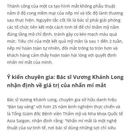
Thành công của một ca tạo hình mắt không phẫu thuật
nằm ở độ cong mềm mại của nếp mí và tốc độ lành thương
sau thực hiện. Nguyên tắc cốt lõi là bác sĩ phải giải phóng
các tổ chức liên kết một cách tinh tế để chỉ thẩm mỹ nằm
đúng tầng mô chỉ định, tránh gây co kéo mạch máu quá
mức. Tiêu chí của một kết quả mỹ mãn là sau 1 đến 2 tuần,
nếp mí hoàn toàn tự nhiên, đôi mắt trông to tròn hơn và
khách hàng cảm thấy hoàn toàn hài lòng với quyết định
nhấn mí mắt của mình.
Ý kiến chuyên gia: Bác sĩ Vương Khánh Long
nhận định về giá trị của nhấn mí mắt
Bác sĩ Vương Khánh Long, chuyên gia sở hữu danh hiệu
“Bàn tay vàng” với hơn 25 năm kinh nghiệm thực chiến và
là Tổng Giám đốc Bệnh viện Thẩm mỹ và Nha khoa Quốc tế
Asia Saigon, nhận định rằng: “Nhấn mí mắt là một nghệ
thuật của sự tinh tế, nơi bác sĩ dùng những sợi chỉ siêu