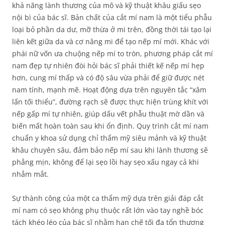
khả năng lành thương của mô và kỹ thuật khâu giấu sẹo
nội bì của bác sĩ. Bản chất của cắt mí nam là một tiểu phẫu
loại bỏ phần da dư, mỡ thừa ở mi trên, đồng thời tái tạo lại
liên kết giữa da và cơ nâng mi để tạo nếp mí mới. Khác với
phái nữ vốn ưa chuộng nếp mí to tròn, phương pháp cắt mí
nam đẹp tự nhiên đòi hỏi bác sĩ phải thiết kế nếp mí hẹp
hơn, cung mí thấp và có độ sâu vừa phải để giữ được nét
nam tính, mạnh mẽ. Hoạt động dựa trên nguyên tắc “xâm
lấn tối thiểu”, đường rạch sẽ được thực hiện trùng khít với
nếp gấp mí tự nhiên, giúp dấu vết phẫu thuật mờ dần và
biến mất hoàn toàn sau khi ổn định. Quy trình cắt mí nam
chuẩn y khoa sử dụng chỉ thẩm mỹ siêu mảnh và kỹ thuật
khâu chuyên sâu, đảm bảo nếp mí sau khi lành thương sẽ
phẳng mịn, không để lại sẹo lồi hay sẹo xấu ngay cả khi
nhắm mắt.
Sự thành công của một ca thẩm mỹ dựa trên giải đáp cắt
mí nam có sẹo không phụ thuộc rất lớn vào tay nghề bóc
tách khéo léo của bác sĩ nhằm hạn chế tối đa tổn thương