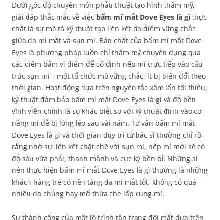
Dưới góc độ chuyên môn phẫu thuật tạo hình thẩm mỹ,
giải đáp thắc mắc về việc
bấm mí mắt Dove Eyes là gì
thực
chất là sự mô tả kỹ thuật tạo liên kết đa điểm vững chắc
giữa da mi mắt và sụn mi. Bản chất của bấm mí mắt Dove
Eyes là phương pháp luồn chỉ thẩm mỹ chuyên dụng qua
các điểm bấm vi điểm để cố định nếp mí trực tiếp vào cấu
trúc sụn mi – một tổ chức mô vững chắc, ít bị biến đổi theo
thời gian. Hoạt động dựa trên nguyên tắc xâm lấn tối thiểu,
kỹ thuật đảm bảo bấm mí mắt Dove Eyes là gì và độ bền
vĩnh viễn chính là sự khác biệt so với kỹ thuật đính vào cơ
nâng mi dễ bị lỏng lẻo sau vài năm. Tư vấn bấm mí mắt
Dove Eyes là gì và thời gian duy trì từ bác sĩ thường chỉ rõ
rằng nhờ sự liên kết chặt chẽ với sụn mi, nếp mí mới sẽ có
độ sâu vừa phải, thanh mảnh và cực kỳ bền bỉ. Những ai
nên thực hiện bấm mí mắt Dove Eyes là gì thường là những
khách hàng trẻ có nền tảng da mi mắt tốt, không có quá
nhiều da chùng hay mỡ thừa che lấp cung mí.
Sự thành công của một lộ trình tân trang đôi mắt dựa trên