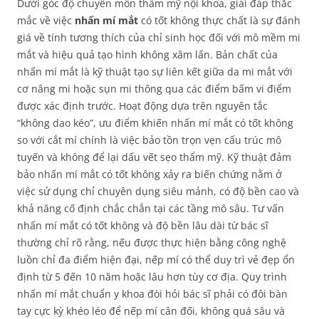
Dưới góc độ chuyên môn thẩm mỹ nội khoa, giải đáp thắc
mắc về việc
nhấn mí mắt
có tốt không thực chất là sự đánh
giá về tính tương thích của chỉ sinh học đối với mô mềm mi
mắt và hiệu quả tạo hình không xâm lấn. Bản chất của
nhấn mí mắt là kỹ thuật tạo sự liên kết giữa da mi mắt với
cơ nâng mi hoặc sụn mi thông qua các điểm bấm vi điểm
được xác định trước. Hoạt động dựa trên nguyên tắc
“không dao kéo”, ưu điểm khiến nhấn mí mắt có tốt không
so với cắt mí chính là việc bảo tồn trọn vẹn cấu trúc mô
tuyến và không để lại dấu vết sẹo thẩm mỹ. Kỹ thuật đảm
bảo nhấn mí mắt có tốt không xảy ra biến chứng nằm ở
việc sử dụng chỉ chuyên dụng siêu mảnh, có độ bền cao và
khả năng cố định chắc chắn tại các tầng mô sâu. Tư vấn
nhấn mí mắt có tốt không và độ bền lâu dài từ bác sĩ
thường chỉ rõ rằng, nếu được thực hiện bằng công nghệ
luồn chỉ đa điểm hiện đại, nếp mí có thể duy trì vẻ đẹp ổn
định từ 5 đến 10 năm hoặc lâu hơn tùy cơ địa. Quy trình
nhấn mí mắt chuẩn y khoa đòi hỏi bác sĩ phải có đôi bàn
tay cực kỳ khéo léo để nếp mí cân đối, không quá sâu và