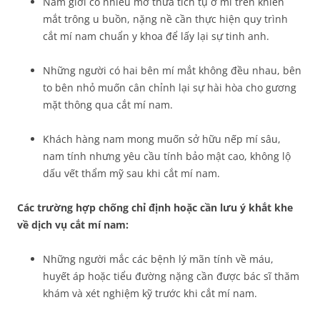
Nam giới có nhiều mỡ thừa tích tụ ở mí trên khiến
mắt trông u buồn, nặng nề cần thực hiện quy trình
cắt mí nam chuẩn y khoa để lấy lại sự tinh anh.
Những người có hai bên mí mắt không đều nhau, bên
to bên nhỏ muốn cân chỉnh lại sự hài hòa cho gương
mặt thông qua cắt mí nam.
Khách hàng nam mong muốn sở hữu nếp mí sâu,
nam tính nhưng yêu cầu tính bảo mật cao, không lộ
dấu vết thẩm mỹ sau khi cắt mí nam.
Các trường hợp chống chỉ định hoặc cần lưu ý khắt khe
về dịch vụ cắt mí nam:
Những người mắc các bệnh lý mãn tính về máu,
huyết áp hoặc tiểu đường nặng cần được bác sĩ thăm
khám và xét nghiệm kỹ trước khi cắt mí nam.