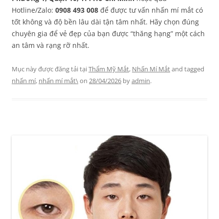
Hotline/Zalo:
0908 493 008
để được tư vấn nhấn mí mắt có
tốt không và độ bền lâu dài tận tâm nhất. Hãy chọn đúng
chuyên gia để vẻ đẹp của bạn được “thăng hạng” một cách
an tâm và rạng rỡ nhất.
Mục này được đăng tải tại
Thẩm Mỹ Mắt
,
Nhấn Mí Mắt
and tagged
nhấn mí
,
nhấn mí mắt\
on
28/04/2026
by
admin
.