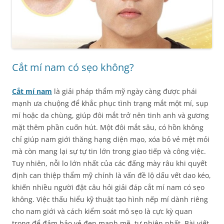
Cắt mí nam có sẹo không?
Cắt mí nam
là giải pháp thẩm mỹ ngày càng được phái
mạnh ưa chuộng để khắc phục tình trạng mắt một mí, sụp
mí hoặc da chùng, giúp đôi mắt trở nên tinh anh và gương
mặt thêm phần cuốn hút. Một đôi mắt sâu, có hồn không
chỉ giúp nam giới thăng hạng diện mạo, xóa bỏ vẻ mệt mỏi
mà còn mang lại sự tự tin lớn trong giao tiếp và công việc.
Tuy nhiên, nỗi lo lớn nhất của các đấng mày râu khi quyết
định can thiệp thẩm mỹ chính là vấn đề lộ dấu vết dao kéo,
khiến nhiều người đặt câu hỏi giải đáp cắt mí nam có sẹo
không. Việc thấu hiểu kỹ thuật tạo hình nếp mí dành riêng
cho nam giới và cách kiểm soát mô sẹo là cực kỳ quan
trọng để đảm bảo vẻ đẹp mạnh mẽ, tự nhiên nhất. Bài viết