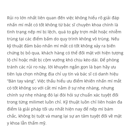
Rủi ro lớn nhất liên quan đến việc không hiểu rõ giải đáp
nhấn mí mắt có tốt không từ bác sĩ chuyên khoa chính là
tình trạng nếp mí bị lệch, quá to gây trợn mắt hoặc nhiễm
trùng tại các điểm bấm do quy trình không vô trùng. Nếu
kỹ thuật đảm bảo nhấn mí mắt có tốt không xảy ra biến
chứng bị bỏ qua, khách hàng có thể đối mặt với hiện tượng
lộ chỉ hoặc mắt bị cộm vướng khó chịu kéo dài. Để phòng
tránh các rủi ro này, lời khuyên ngắn gọn là bạn hãy ưu
tiên lựa chọn những địa chỉ uy tín và bác sĩ có danh hiệu
“Bàn tay vàng”. Việc thấu hiểu ưu điểm khiến nhấn mí mắt
có tốt không so với cắt mí nằm ở sự nhẹ nhàng, nhưng
chính sự nhẹ nhàng đó lại đòi hỏi sự chuẩn xác tuyệt đối
trong từng milimet luồn chỉ. Kỹ thuật luồn chỉ liên hoàn đa
điểm là giải pháp tối ưu nhất hiện nay để nếp mí bám
chắc, không bị tuột và mang lại sự an tâm tuyệt đối về mặt
y khoa lẫn thẩm mỹ.