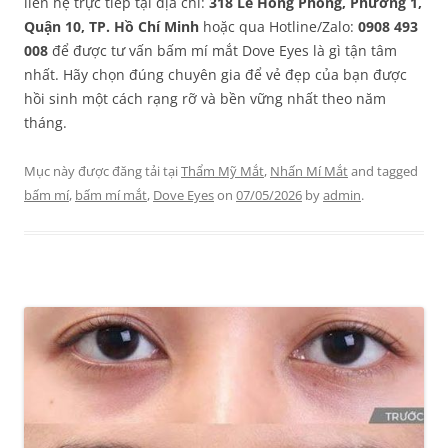
liên hệ trực tiếp tại địa chỉ:
318 Lê Hồng Phong, Phường 1,
Quận 10, TP. Hồ Chí Minh
hoặc qua Hotline/Zalo:
0908 493
008
để được tư vấn bấm mí mắt Dove Eyes là gì tận tâm
nhất. Hãy chọn đúng chuyên gia để vẻ đẹp của bạn được
hồi sinh một cách rạng rỡ và bền vững nhất theo năm
tháng.
Mục này được đăng tải tại
Thẩm Mỹ Mắt
,
Nhấn Mí Mắt
and tagged
bấm mí
,
bấm mí mắt
,
Dove Eyes
on
07/05/2026
by
admin
.