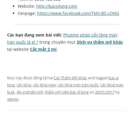
Website:
http://bacsilong.com
Fanpage:
https://www.facebook.com/TMV.BS.LONG
Các bạn đang xem bài viết:
Phương pháp cấy lông mày
hàn quốc là gì ?
trong chuyên mục
Dịch vụ thẩm mỹ khác
tại website
Cắt mắt 2 mí
.
Mục này được đăng tải tại
Các Thẩm Mỹ Khác
and tagged
bac si
long
,
cấy lông
,
cấy lông mày
,
cấy lông mày hàn quốc
,
cấy lông mày
là gì.
,
dịc vụthẩm mỹ
,
thẩm mỹ viện bác sĩ long
on
20/01/2017
by
admin
.