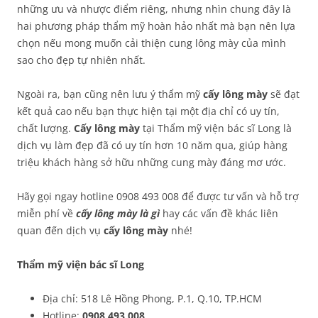
những ưu và nhược điểm riêng, nhưng nhìn chung đây là
hai phương pháp thẩm mỹ hoàn hảo nhất mà bạn nên lựa
chọn nếu mong muốn cải thiện cung lông mày của mình
sao cho đẹp tự nhiên nhất.
Ngoài ra, bạn cũng nên lưu ý thẩm mỹ
cấy lông mày
sẽ đạt
kết quả cao nếu bạn thực hiện tại một địa chỉ có uy tín,
chất lượng.
Cấy lông mày
tại Thẩm mỹ viện bác sĩ Long là
dịch vụ làm đẹp đã có uy tín hơn 10 năm qua, giúp hàng
triệu khách hàng sở hữu những cung mày đáng mơ ước.
Hãy gọi ngay hotline 0908 493 008 để được tư vấn và hỗ trợ
miễn phí về
cấy lông mày là gì
hay các vấn đề khác liên
quan đến dịch vụ
cấy lông mày
nhé!
Thẩm mỹ viện bác sĩ Long
Địa chỉ: 518 Lê Hồng Phong, P.1, Q.10, TP.HCM
Hotline:
0908 493 008