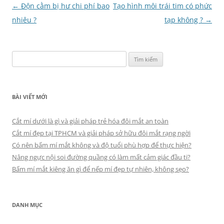
Điều
←
Độn cằm bị hư chi phí bao
Tạo hình môi trái tim có phức
hướng
nhiêu ?
tạp không ?
→
bài
viết
Tìm
kiếm
cho:
BÀI VIẾT MỚI
Cắt mí dưới là gì và giải pháp trẻ hóa đôi mắt an toàn
Cắt mí đẹp tại TPHCM và giải pháp sở hữu đôi mắt rạng ngời
Có nên bấm mí mắt không và độ tuổi phù hợp để thực hiện?
Nâng ngực nội soi đường quầng có làm mất cảm giác đầu ti?
Bấm mí mắt kiêng ăn gì để nếp mí đẹp tự nhiên, không sẹo?
DANH MỤC