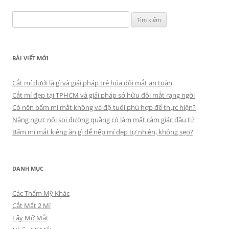
Tìm
kiếm
cho:
BÀI VIẾT MỚI
Cắt mí dưới là gì và giải pháp trẻ hóa đôi mắt an toàn
Cắt mí đẹp tại TPHCM và giải pháp sở hữu đôi mắt rạng ngời
Có nên bấm mí mắt không và độ tuổi phù hợp để thực hiện?
Nâng ngực nội soi đường quầng có làm mất cảm giác đầu ti?
Bấm mí mắt kiêng ăn gì để nếp mí đẹp tự nhiên, không sẹo?
DANH MỤC
Các Thẩm Mỹ Khác
Cắt Mắt 2 Mí
Lấy Mỡ Mắt