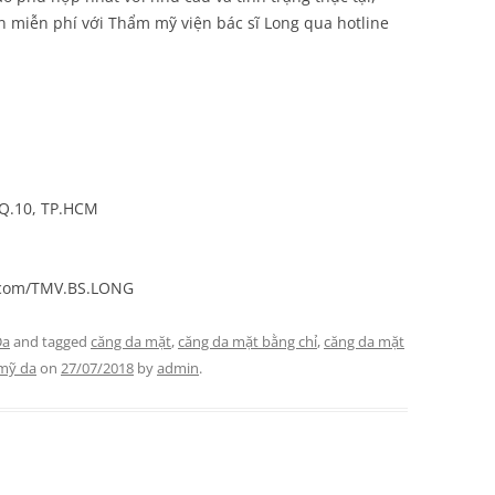
n miễn phí với Thẩm mỹ viện bác sĩ Long qua hotline
 Q.10, TP.HCM
.com/TMV.BS.LONG
Da
and tagged
căng da mặt
,
căng da mặt bằng chỉ
,
căng da mặt
mỹ da
on
27/07/2018
by
admin
.