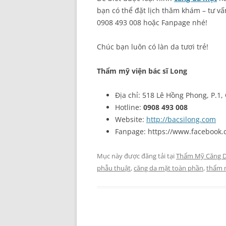
bạn có thể đặt lịch thăm khám – tư vấ
0908 493 008 hoặc Fanpage nhé!
Chúc bạn luôn có làn da tươi trẻ!
Thẩm mỹ viện bác sĩ Long
Địa chỉ: 518 Lê Hồng Phong, P.1,
Hotline:
0908 493 008
Website:
http://bacsilong.com
Fanpage: https://www.facebook
Mục này được đăng tải tại
Thẩm Mỹ Căng 
phẫu thuật
,
căng da mặt toàn phần
,
thẩm 