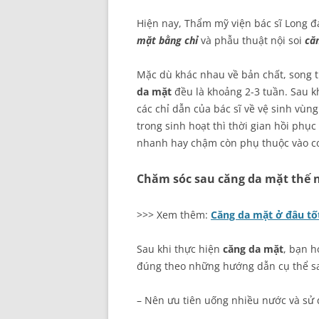
Hiện nay, Thẩm mỹ viện bác sĩ Long
mặt bằng chỉ
và phẫu thuật nội soi
că
Mặc dù khác nhau về bản chất, song t
da mặt
đều là khoảng 2-3 tuần. Sau k
các chỉ dẫn của bác sĩ về vệ sinh vùn
trong sinh hoạt thì thời gian hồi phụ
nhanh hay chậm còn phụ thuộc vào cơ
Chăm sóc sau căng da mặt thế 
>>> Xem thêm:
Căng da mặt ở đâu tố
Sau khi thực hiện
căng da mặt
, bạn h
đúng theo những hướng dẫn cụ thể s
– Nên ưu tiên uống nhiều nước và sử d