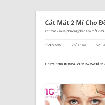
Chuyển
đến
nội
Cắt Mắt 2 Mí Cho Đô
dung
Cắt mắt 2 mí là phương pháp tạo mắt 2 mí
TRANG CHỦ
GIỚI THIỆU
CẮT M
LƯU TRỮ CHO TỪ KHÓA:
CĂNG DA MẶT BẰNG 