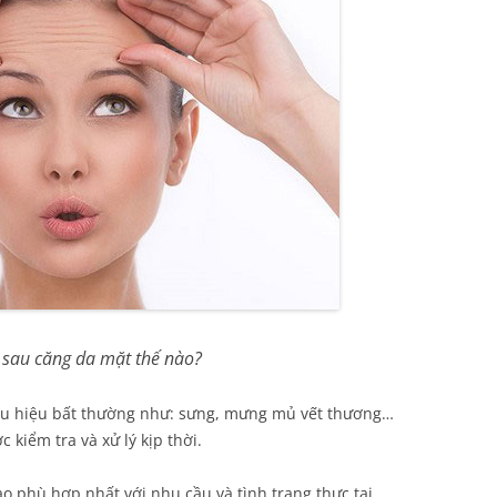
sau căng da mặt thế nào?
ấu hiệu bất thường như: sưng, mưng mủ vết thương…
 kiểm tra và xử lý kịp thời.
o phù hợp nhất với nhu cầu và tình trạng thực tại,