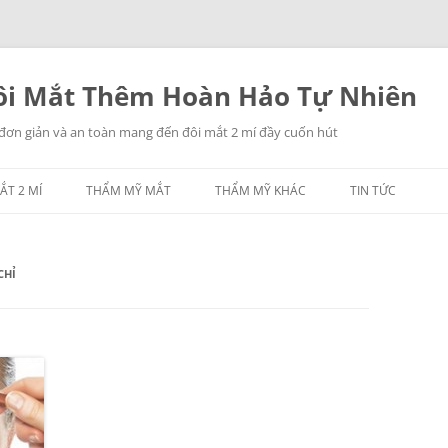
i Mắt Thêm Hoàn Hảo Tự Nhiên
 đơn giản và an toàn mang đến đôi mắt 2 mí đầy cuốn hút
ẮT 2 MÍ
THẨM MỸ MẮT
THẨM MỸ KHÁC
TIN TỨC
NHẤN MÍ MẮT
THẨM MỸ MŨI
CHỈ
LẤY MỠ MẮT
THẨM MỸ NGỰC
TREO CHÂN MÀY
THẨM MỸ CĂNG DA
CÁC THẨM MỸ KHÁC