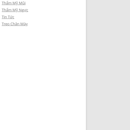
Thẩm Mỹ Mũi
Thẩm Mỹ Ngực
Tin Tức
Treo Chân Mày