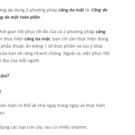
 đang áp dụng 2 phương pháp
căng da mặt
là:
Căng da
ng da mặt toàn phần
.
hời gian hồi phục tối đa của cả 2 phương pháp
căng
hi thực hiện
căng da mặt
, bạn chỉ cần thực hiện đúng
g phẫu thuật, ăn kiêng 1 số thực phẩm và lưu ý khác
c của bạn sẽ càng nhanh chóng. Ngoài ra, việc phục hồi
 địa của mỗi người.
nào?
t
oàn toàn có thể về nhà ngay trong ngày và thực hiện
au:
ụng các loại trái cây, rau củ nhiều vitamin.