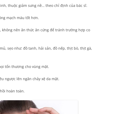
inh, thuộc giảm sưng nề… theo chỉ định của bác sĩ.
ông mạch máu tốt hơn.
, không nên ăn thức ăn cứng để tránh trường hợp co
ủ, sẹo như: đồ tanh, hải sản, đồ nếp, thịt bò, thịt gà,
mọi tổn thương cho vùng mặt.
ều ngược lên ngăn chảy xệ da mặt.
hồi hoàn toàn.