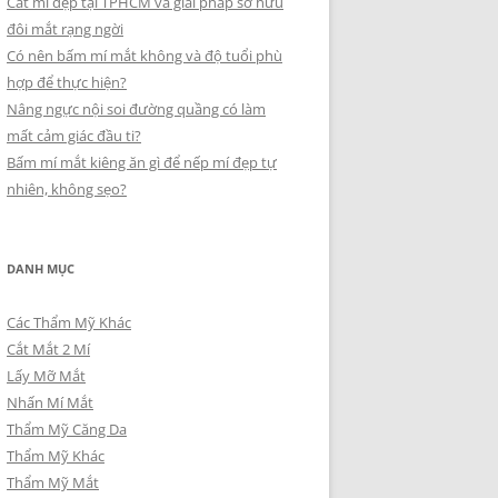
Cắt mí đẹp tại TPHCM và giải pháp sở hữu
đôi mắt rạng ngời
Có nên bấm mí mắt không và độ tuổi phù
hợp để thực hiện?
Nâng ngực nội soi đường quầng có làm
mất cảm giác đầu ti?
Bấm mí mắt kiêng ăn gì để nếp mí đẹp tự
nhiên, không sẹo?
DANH MỤC
Các Thẩm Mỹ Khác
Cắt Mắt 2 Mí
Lấy Mỡ Mắt
Nhấn Mí Mắt
Thẩm Mỹ Căng Da
Thẩm Mỹ Khác
Thẩm Mỹ Mắt