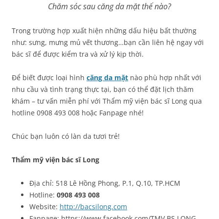
Chăm sóc sau căng da mặt thế nào?
Trong trường hợp xuất hiện những dấu hiệu bất thường
như: sưng, mưng mủ vết thương…bạn cần liên hệ ngay với
bác sĩ để được kiểm tra và xử lý kịp thời.
Để biết được loại hình
căng da mặt
nào phù hợp nhất với
nhu cầu và tình trạng thực tại, bạn có thể đặt lịch thăm
khám – tư vấn miễn phí với Thẩm mỹ viện bác sĩ Long qua
hotline 0908 493 008 hoặc Fanpage nhé!
Chúc bạn luôn có làn da tươi trẻ!
Thẩm mỹ viện bác sĩ Long
Địa chỉ: 518 Lê Hồng Phong, P.1, Q.10, TP.HCM
Hotline:
0908 493 008
Website:
http://bacsilong.com
Fanpage: https://www.facebook.com/TMV.BS.LONG