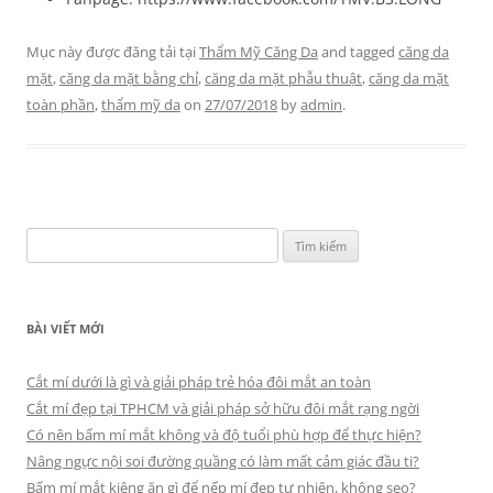
Mục này được đăng tải tại
Thẩm Mỹ Căng Da
and tagged
căng da
mặt
,
căng da mặt bằng chỉ
,
căng da mặt phẫu thuật
,
căng da mặt
toàn phần
,
thẩm mỹ da
on
27/07/2018
by
admin
.
Tìm
kiếm
cho:
BÀI VIẾT MỚI
Cắt mí dưới là gì và giải pháp trẻ hóa đôi mắt an toàn
Cắt mí đẹp tại TPHCM và giải pháp sở hữu đôi mắt rạng ngời
Có nên bấm mí mắt không và độ tuổi phù hợp để thực hiện?
Nâng ngực nội soi đường quầng có làm mất cảm giác đầu ti?
Bấm mí mắt kiêng ăn gì để nếp mí đẹp tự nhiên, không sẹo?