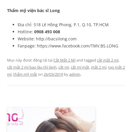
Thẩm mỹ viện bác sĩ Long
Địa chỉ: 518 Lê Hồng Phong, P.1, Q.10, TP.HCM
Hotline:
0908 493 008
Website: http://bacsilong.com
Fanpage: https://www.facebook.com/TMV.BS.LONG
Mục này được đăng tải tại
Cắt Mắt 2 Mí
and tagged
cắt mắt 2 mí
,
cắt mắt 2 mí bao lâu thì lành
,
cắt mí
,
cắt mí mắt
,
mắt 2 mí
,
tạo mắt 2
mí
,
thẩm mỹ mắt
on
26/03/2019
by
admin
.