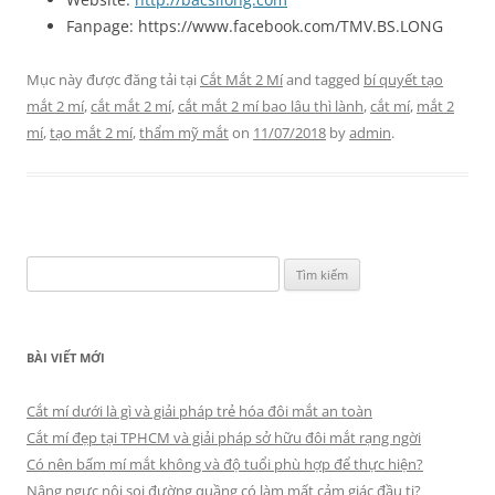
Fanpage: https://www.facebook.com/TMV.BS.LONG
Mục này được đăng tải tại
Cắt Mắt 2 Mí
and tagged
bí quyết tạo
mắt 2 mí
,
cắt mắt 2 mí
,
cắt mắt 2 mí bao lâu thì lành
,
cắt mí
,
mắt 2
mí
,
tạo mắt 2 mí
,
thẩm mỹ mắt
on
11/07/2018
by
admin
.
Tìm
kiếm
cho:
BÀI VIẾT MỚI
Cắt mí dưới là gì và giải pháp trẻ hóa đôi mắt an toàn
Cắt mí đẹp tại TPHCM và giải pháp sở hữu đôi mắt rạng ngời
Có nên bấm mí mắt không và độ tuổi phù hợp để thực hiện?
Nâng ngực nội soi đường quầng có làm mất cảm giác đầu ti?