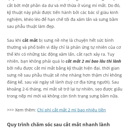
cắt bớt một phần da dư và mỡ thừa ở vùng mí mắt. Do đó,
kỹ thuật này phải được tiến hành bởi các bác sĩ giàu kinh
nghiệm, khéo léo để hạn chế tối đa xâm lấn và sưng bầm
sau phẫu thuật làm đẹp.
Sau khi
cắt mắt
bị sưng nề nhẹ là chuyện hết sức bình
thường và phổ biến vì đây chỉ là phản ứng tự nhiên của cơ
thể khi có những tác động xâm lấn, cắt rạch xảy ra. Tuy
nhiên, bạn không phải quá lo
cắt mắt 2 mí bao lâu thì lành
bởi nếu được cắt mí mắt bằng kỹ thuật hiện đại, thời gian
sưng nề sau phẫu thuật sẽ nhẹ nhàng hơn thậm chí không
đáng kể, sau vài ngày sẽ lành (tuỳ cơ địa từng người). Sau
khoảng 2-6 tháng, mí mắt sẽ trở lại tự nhiên, sẹo được giấu
trong nếp mí mới và không còn tình trạng sưng bầm nữa.
>>> Xem thêm:
Chí phí cắt mắt 2 mí bao nhiêu tiền
Quy trình chăm sóc sau cắt mắt nhanh lành