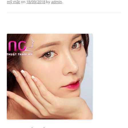
mỹ mắt
on
18/09/2018
by
admin
.