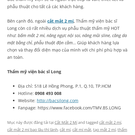
phẫu thuật cho tất cả các khách hàng.
Bên cạnh đó, ngoài
cắt mắt 2 mí
,
Thẩm mỹ viện bác sĩ
Long còn có rất nhiều dịch vụ phẫu thuật thẩm mỹ HOT
như:
bấm mắt 2 mí, nâng ngực nội soi, nâng mũi sline, căng da
mặt bằng chỉ, phẫu thuật độn cằm
… Giúp khách hàng lựa
chọn và thay đổi diện mạo của mình với chi phí phù hợp và
an toàn.
Thẩm mỹ viện bác sĩ Long
Địa chỉ: 518 Lê Hồng Phong, P.1, Q.10, TP.HCM
Hotline:
0908 493 008
Website:
http://bacsilong.com
Fanpage: https://www.facebook.com/TMV.BS.LONG
Mục này được đăng tải tại
Cắt Mắt 2 Mí
and tagged
cắt mắt 2 mí
,
cắt mắt 2 mí bao lâu thì lành
,
cắt mí
,
cắt mí mắt
,
tạo mắt 2 mí
,
thẩm