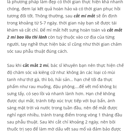
là phương pháp làm đẹp có thời gian thực hiện khá nhanh
chóng, đem lại kết quả hoàn hảo và có thời gian phục hồi
tương đối tốt. Thông thường, sau
cắt mí mắt
sẽ ổn định
trong khoảng từ 5-7 ngày, thời gian này bạn sẽ được tái
khám và cắt chỉ. Để mí mắt hết sưng hoàn toàn và
cắt mắt
2 mí bao lâu thì lành
còn tuỳ thuộc vào cơ địa của từng
người, tay nghề thực hiện bác sĩ cũng như thời gian chăm
sóc sau phẫu thuật đúng cách.
Sau khi
cắt mắt 2 mí
, bác sĩ khuyên bạn nên thực hiện chế
độ chăm sóc và kiêng cữ như: không ăn các loại có mùi
tanh như thịt gà, thì bò, hải sản… hạn chế tối đa thực
phẩm như rau muống, đậu phộng….để vết mổ không bị
sưng tấy, có sẹo lồi và nhanh lành hơn. Hạn chế không
được dụi mắt, tránh tiếp xúc trực tiếp với bụi bẩn, ánh
sáng mặt trời và nước trong tuần đầu, nên để mắt được
nghỉ ngơi nhiều, tránh trang điểm trong vòng 1 tháng đầu
sau phẫu thuật. Sau khi cắt chỉ khoảng 2 ngày, nên bôi
thuốc trị sẹo để làm mờ dấu vết sau mổ và đảm bảo được