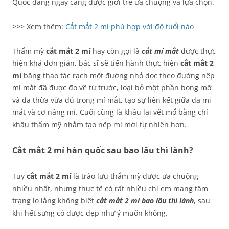
Quốc đang ngày càng được giới trẻ ưa chuộng và lựa chọn.
>>> Xem thêm:
Cắt mắt 2 mí phù hợp với độ tuổi nào
Thẩm mỹ
cắt mắt 2 mí
hay còn gọi là
cắt mí mắt
được thực
hiện khá đơn giản, bác sĩ sẽ tiến hành thực hiện
cắt mắt 2
mí
bằng thao tác rạch một đường nhỏ dọc theo đường nếp
mí mắt đã được đo vẽ từ trước, loại bỏ một phần bọng mỡ
và da thừa vừa đủ trong mí mắt, tạo sự liên kết giữa da mi
mắt và cơ nâng mi. Cuối cùng là khâu lại vết mổ bằng chỉ
khâu thẩm mỹ nhằm tạo nếp mí mới tự nhiên hơn.
Cắt mắt 2 mí hàn quốc sau bao lâu thì lành?
Tuy
cắt mắt 2 mí
là trào lưu thẩm mỹ được ưa chuộng
nhiều nhất, nhưng thực tế có rất nhiều chị em mang tâm
trạng lo lắng không biết
cắt mắt 2 mí bao lâu thì lành
, sau
khi hết sưng có được đẹp như ý muốn không.