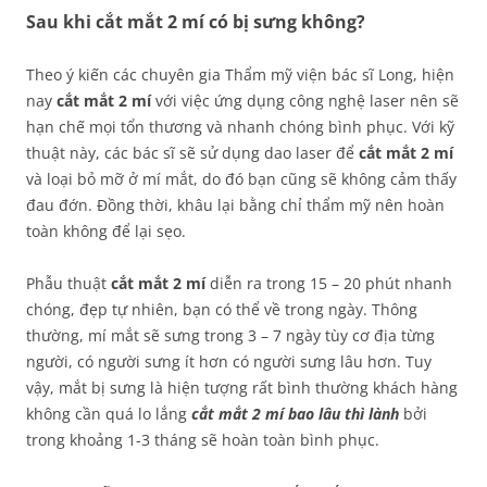
Sau khi cắt mắt 2 mí có bị sưng không?
Theo ý kiến các chuyên gia Thẩm mỹ viện bác sĩ Long, hiện
nay
cắt mắt 2 mí
với việc ứng dụng công nghệ laser nên sẽ
hạn chế mọi tổn thương và nhanh chóng bình phục. Với kỹ
thuật này, các bác sĩ sẽ sử dụng dao laser để
cắt mắt 2 mí
và loại bỏ mỡ ở mí mắt, do đó bạn cũng sẽ không cảm thấy
đau đớn. Đồng thời, khâu lại bằng chỉ thẩm mỹ nên hoàn
toàn không để lại sẹo.
Phẫu thuật
cắt mắt 2 mí
diễn ra trong 15 – 20 phút nhanh
chóng, đẹp tự nhiên, bạn có thể về trong ngày. Thông
thường, mí mắt sẽ sưng trong 3 – 7 ngày tùy cơ địa từng
người, có người sưng ít hơn có người sưng lâu hơn. Tuy
vậy, mắt bị sưng là hiện tượng rất bình thường khách hàng
không cần quá lo lắng
cắt mắt 2 mí bao lâu thì lành
bởi
trong khoảng 1-3 tháng sẽ hoàn toàn bình phục.