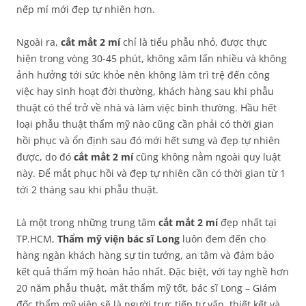
nếp mí mới đẹp tự nhiên hơn.
Ngoài ra,
cắt mắt 2 mí
chỉ là tiểu phẫu nhỏ, được thực
hiện trong vòng 30-45 phút, không xâm lấn nhiều và không
ảnh hưởng tới sức khỏe nên không làm trì trệ đến công
việc hay sinh hoạt đời thường, khách hàng sau khi phẫu
thuật có thể trở về nhà và làm việc bình thường. Hầu hết
loại phẫu thuật thẩm mỹ nào cũng cần phải có thời gian
hồi phục và ổn định sau đó mới hết sưng và đẹp tự nhiên
được, do đó
cắt mắt 2 mí
cũng không nằm ngoài quy luật
này. Để mắt phục hồi và đẹp tự nhiên cần có thời gian từ 1
tới 2 tháng sau khi phẫu thuật.
Là một trong những trung tâm
cắt mắt 2 mí
đẹp nhất tại
TP.HCM,
Thẩm mỹ viện bác sĩ Long
luôn đem đến cho
hàng ngàn khách hàng sự tin tưởng, an tâm và đảm bảo
kết quả thẩm mỹ hoàn hảo nhất. Đặc biệt, với tay nghề hơn
20 năm phẫu thuật, mắt thẩm mỹ tốt, bác sĩ Long – Giám
đốc thẩm mỹ viện sẽ là người trực tiếp tư vấn, thiết kết và