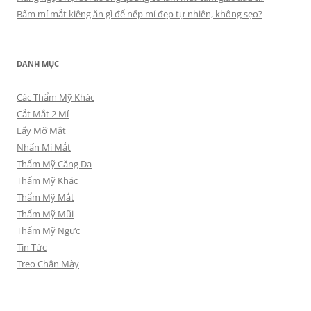
Bấm mí mắt kiêng ăn gì để nếp mí đẹp tự nhiên, không sẹo?
DANH MỤC
Các Thẩm Mỹ Khác
Cắt Mắt 2 Mí
Lấy Mỡ Mắt
Nhấn Mí Mắt
Thẩm Mỹ Căng Da
Thẩm Mỹ Khác
Thẩm Mỹ Mắt
Thẩm Mỹ Mũi
Thẩm Mỹ Ngực
Tin Tức
Treo Chân Mày