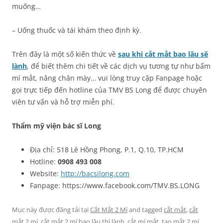
muống…
– Uống thuốc và tái khám theo định kỳ.
Trên đây là một số kiến thức về
sau khi cắt mắt bao lâu sẽ
lành
, để biết thêm chi tiết về các dịch vụ tương tự như bấm
mí mắt, nâng chân mày… vui lòng truy cập Fanpage hoặc
gọi trực tiếp đến hotline của TMV BS Long để được chuyên
viên tư vấn và hỗ trợ miễn phí.
Thẩm mỹ viện bác sĩ Long
Địa chỉ: 518 Lê Hồng Phong, P.1, Q.10, TP.HCM
Hotline:
0908 493 008
Website:
http://bacsilong.com
Fanpage: https://www.facebook.com/TMV.BS.LONG
Mục này được đăng tải tại
Cắt Mắt 2 Mí
and tagged
cắt mắt
,
cắt
mắt 2 mí
,
cắt mắt 2 mí bao lâu thì lành
,
cắt mí mắt
,
tạo mắt 2 mí
,