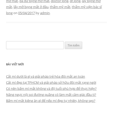
mỡ mắt
,
da dư bọng mỡ mắt
,
doctor long
,
dr.long
,
lấy bọng mỡ
mắt
,
lấy mỡ bọng mắt ở đâu
,
thẩm mỹ mắt
,
thẩm mỹ viện bác sĩ
long
on
05/04/2017
by
admin
.
Tìm
kiếm
cho:
BÀI VIẾT MỚI
Cắt mí dưới là gì và giải pháp trẻ hóa đôi mắt an toàn
Cắt mí đẹp tại TPHCM và giải pháp sở hữu đôi mắt rạng ngời
Có nên bấm mí mắt không và độ tuổi phù hợp để thực hiện?
Nâng ngực nội soi đường quầng có làm mất cảm giác đầu ti?
Bấm mí mắt kiêng ăn gì để nếp mí đẹp tự nhiên, không sẹo?