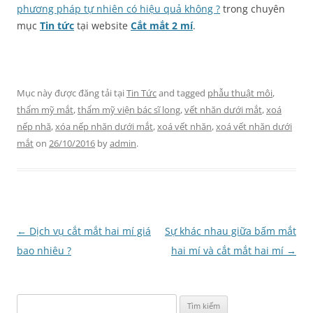
phương pháp tự nhiên có hiệu quả không ?
trong chuyên
mục
Tin tức
tại website
Cắt mắt 2 mí
.
Mục này được đăng tải tại
Tin Tức
and tagged
phẫu thuật môi
,
thẩm mỹ mắt
,
thẩm mỹ viện bác sĩ long
,
vết nhăn dưới mắt
,
xoá
nếp nhă
,
xóa nếp nhăn dưới mắt
,
xoá vết nhăn
,
xoá vết nhăn dưới
mắt
on
26/10/2016
by
admin
.
Điều
←
Dịch vụ cắt mắt hai mí giá
Sự khác nhau giữa bấm mắt
hướng
bao nhiêu ?
hai mí và cắt mắt hai mí
→
bài
viết
Tìm