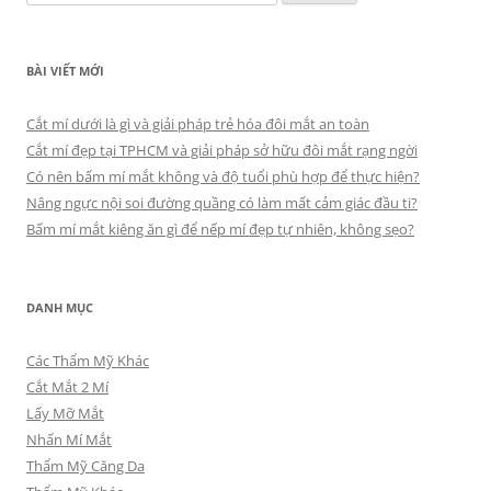
kiếm
cho:
BÀI VIẾT MỚI
Cắt mí dưới là gì và giải pháp trẻ hóa đôi mắt an toàn
Cắt mí đẹp tại TPHCM và giải pháp sở hữu đôi mắt rạng ngời
Có nên bấm mí mắt không và độ tuổi phù hợp để thực hiện?
Nâng ngực nội soi đường quầng có làm mất cảm giác đầu ti?
Bấm mí mắt kiêng ăn gì để nếp mí đẹp tự nhiên, không sẹo?
DANH MỤC
Các Thẩm Mỹ Khác
Cắt Mắt 2 Mí
Lấy Mỡ Mắt
Nhấn Mí Mắt
Thẩm Mỹ Căng Da