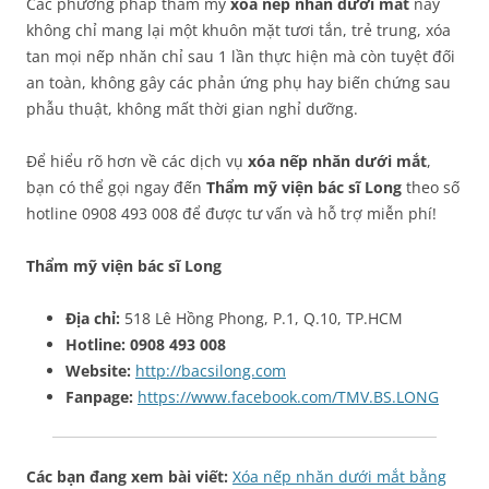
Các phương pháp thẩm mỹ
xóa nếp nhăn dưới mắt
này
không chỉ mang lại một khuôn mặt tươi tắn, trẻ trung, xóa
tan mọi nếp nhăn chỉ sau 1 lần thực hiện mà còn tuyệt đối
an toàn, không gây các phản ứng phụ hay biến chứng sau
phẫu thuật, không mất thời gian nghỉ dưỡng.
Để hiểu rõ hơn về các dịch vụ
xóa nếp nhăn dưới mắt
,
bạn có thể gọi ngay đến
Thẩm mỹ viện bác sĩ Long
theo số
hotline 0908 493 008 để được tư vấn và hỗ trợ miễn phí!
Thẩm mỹ viện bác sĩ Long
Địa chỉ:
518 Lê Hồng Phong, P.1, Q.10, TP.HCM
Hotline:
0908 493 008
Website:
http://bacsilong.com
Fanpage:
https://www.facebook.com/TMV.BS.LONG
Các bạn đang xem bài viết:
Xóa nếp nhăn dưới mắt bằng