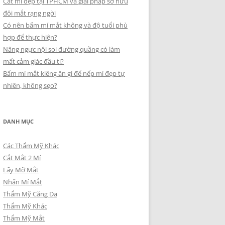
Cắt mí đẹp tại TPHCM và giải pháp sở hữu
đôi mắt rạng ngời
Có nên bấm mí mắt không và độ tuổi phù
hợp để thực hiện?
Nâng ngực nội soi đường quầng có làm
mất cảm giác đầu ti?
Bấm mí mắt kiêng ăn gì để nếp mí đẹp tự
nhiên, không sẹo?
DANH MỤC
Các Thẩm Mỹ Khác
Cắt Mắt 2 Mí
Lấy Mỡ Mắt
Nhấn Mí Mắt
Thẩm Mỹ Căng Da
Thẩm Mỹ Khác
Thẩm Mỹ Mắt