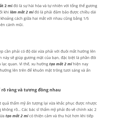
ắt 2 mí
đó là sự hài hòa và tự nhiên với tổng thể gương
ối khi
làm mắt 2 mí
đó là phải đảm bảo được chiều dài
 khoảng cách giữa hai mắt với nhau cũng bằng 1/5
bên cánh mũi.
p cần phải có độ dài vừa phải với đuôi mắt hướng lên
n này sẽ giúp gương mặt của bạn, đặc biệt là phần đôi
à lạc quan. Vì thế, xu hướng
tạo mắt 2 mí
hiện nay
hướng lên trên để khuôn mặt trông tươi sáng và ấn
í rõ ràng và tương đồng nhau
t quả thẩm mỹ ấn tượng lại vừa khắc phục được nhược
g không rõ… Các bác sĩ thẩm mỹ phải đo vẽ chính xác 2
vừa
tạo mắt 2 mí
có thiện cảm và thu hút hơn khi tiếp