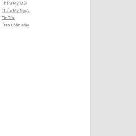
Thẩm Mỹ Mũi
Thẩm Mỹ Ngực
Tin Tức
Treo Chân Mày