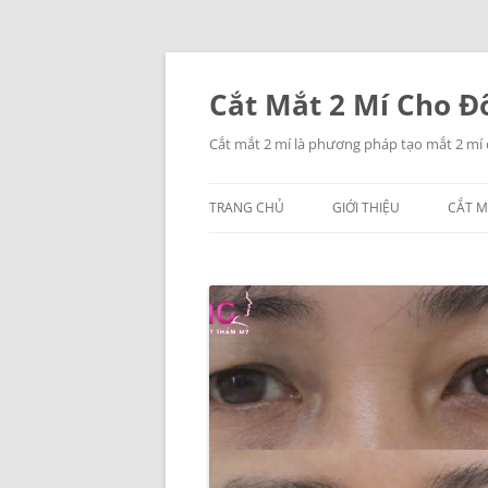
Chuyển
đến
nội
Cắt Mắt 2 Mí Cho Đô
dung
Cắt mắt 2 mí là phương pháp tạo mắt 2 mí
TRANG CHỦ
GIỚI THIỆU
CẮT M