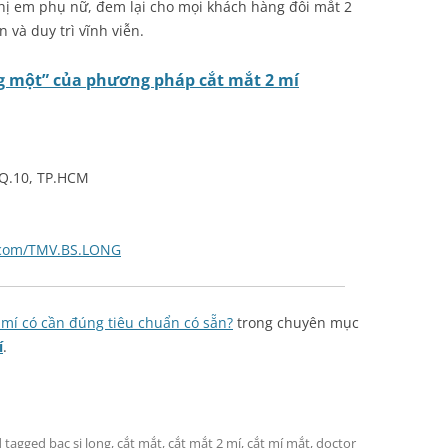
hị em phụ nữ, đem lại cho mọi khách hàng đôi mắt 2
 và duy trì vĩnh viễn.
ng một” của phương pháp cắt mắt 2 mí
 Q.10, TP.HCM
.com/TMV.BS.LONG
 mí có cần đúng tiêu chuẩn có sẵn?
trong chuyên mục
í
.
 tagged
bac si long
,
cắt mắt
,
cắt mắt 2 mí
,
cắt mí mắt
,
doctor