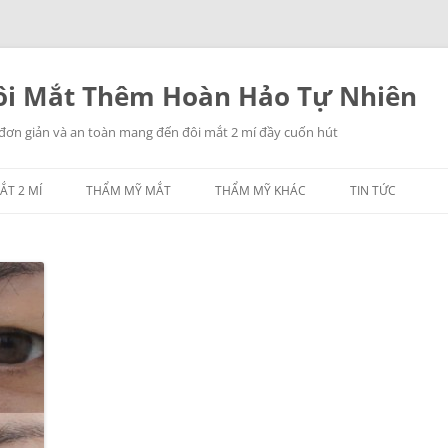
i Mắt Thêm Hoàn Hảo Tự Nhiên
 đơn giản và an toàn mang đến đôi mắt 2 mí đầy cuốn hút
ẮT 2 MÍ
THẨM MỸ MẮT
THẨM MỸ KHÁC
TIN TỨC
NHẤN MÍ MẮT
THẨM MỸ MŨI
LẤY MỠ MẮT
THẨM MỸ NGỰC
TREO CHÂN MÀY
THẨM MỸ CĂNG DA
CÁC THẨM MỸ KHÁC