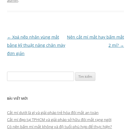
admin
.
Điều
←
Xoá nếp nhăn vùng mắt
Nên cắt mí mắt hay bấm mắt
hướng
bằng kỹ thuật nâng chân mày
2 mí?
→
bài
đơn giản
viết
Tìm
kiếm
cho:
BÀI VIẾT MỚI
Cắt mí dưới là gì và giải pháp trẻ hóa đôi mắt an toàn
Cắt mí đẹp tại TPHCM và giải pháp sở hữu đôi mắt rạng ngời
Có nên bấm mí mắt không và độ tuổi phù hợp để thực hiện?