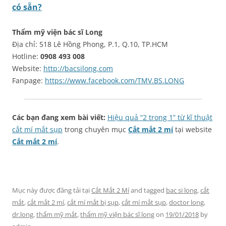
có sẵn?
Thẩm mỹ viện bác sĩ Long
Địa chỉ: 518 Lê Hồng Phong, P.1, Q.10, TP.HCM
Hotline:
0908 493 008
Website:
http://bacsilong.com
Fanpage:
https://www.facebook.com/TMV.BS.LONG
Các bạn đang xem bài viết:
Hiệu quả “2 trong 1” từ kĩ thuật
cắt mí mắt sụp
trong chuyên mục
Cắt mắt 2 mí
tại website
Cắt mắt 2 mí
.
Mục này được đăng tải tại
Cắt Mắt 2 Mí
and tagged
bac si long
,
cắt
mắt
,
cắt mắt 2 mí
,
cắt mí mắt bị sụp
,
cắt mí mắt sụp
,
doctor long
,
dr.long
,
thẩm mỹ mắt
,
thẩm mỹ viện bác sĩ long
on
19/01/2018
by