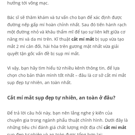
hưởng tới võng mạc.
Bác sĩ sẽ thăm khám và tư vấn cho bạn để xác định được
đường nếp gấp mí hoàn chỉnh nhất. Sau đó tiến hành rạch
một đường nhỏ và khâu thẩm mĩ để tạo sự liên kết giữa cơ
nâng mi và da mi trên. Kĩ thuật
cắt mí mắt
bị sụp vừa tạo
mắt 2 mí cân đối, hài hòa trên gương mặt nhất vừa giải
quyết tận gốc vấn đề bị sụp mí mắt.
Vì vậy, bạn hãy tìm hiểu từ nhiều kênh thông tin, để lựa
chọn cho bản thân mình tốt nhất – đâu là cơ sở cắt mí mắt
sụp đẹp tự nhiên, an toàn nhất.
Cắt mí mắt sụp đẹp tự nhiên, an toàn ở đâu?
Để trả lời câu hỏi này, bạn nên lắng nghe ý kiến của
chuyên gia trong ngành phẩu thuật chỉnh hình. Dưới đây là
những tiêu chí đánh giá chất lượng một địa chỉ
cắt mí mắt
sụp đẹp tự nhiên và an toàn được tổng hợp lại: