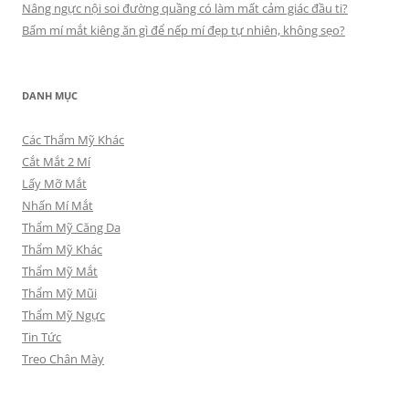
Nâng ngực nội soi đường quầng có làm mất cảm giác đầu ti?
Bấm mí mắt kiêng ăn gì để nếp mí đẹp tự nhiên, không sẹo?
DANH MỤC
Các Thẩm Mỹ Khác
Cắt Mắt 2 Mí
Lấy Mỡ Mắt
Nhấn Mí Mắt
Thẩm Mỹ Căng Da
Thẩm Mỹ Khác
Thẩm Mỹ Mắt
Thẩm Mỹ Mũi
Thẩm Mỹ Ngực
Tin Tức
Treo Chân Mày