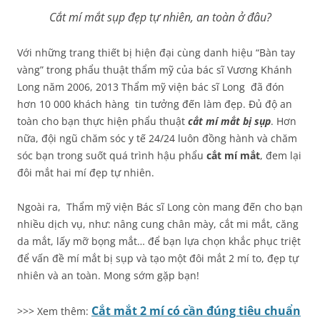
Cắt mí mắt sụp đẹp tự nhiên, an toàn ở đâu?
Với những trang thiết bị hiện đại cùng danh hiệu “Bàn tay
vàng” trong phẩu thuật thẩm mỹ của bác sĩ Vương Khánh
Long năm 2006, 2013 Thẩm mỹ viện bác sĩ Long đã đón
hơn 10 000 khách hàng tin tưởng đến làm đẹp. Đủ độ an
toàn cho bạn thực hiện phẩu thuật
cắt mí mắt bị sụp
. Hơn
nữa, đội ngũ chăm sóc y tế 24/24 luôn đồng hành và chăm
sóc bạn trong suốt quá trình hậu phẩu
cắt mí mắt
, đem lại
đôi mắt hai mí đẹp tự nhiên.
Ngoài ra, Thẩm mỹ viện Bác sĩ Long còn mang đến cho bạn
nhiều dịch vụ, như: nâng cung chân mày, cắt mi mắt, căng
da mắt, lấy mỡ bọng mắt… để bạn lựa chọn khắc phục triệt
để vấn đề mí mắt bị sụp và tạo một đôi mắt 2 mí to, đẹp tự
nhiên và an toàn. Mong sớm gặp bạn!
Cắt mắt 2 mí có cần đúng tiêu chuẩn
>>> Xem thêm: