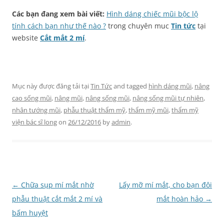
Các bạn đang xem bài viết:
Hình dáng chiếc mũi bộc lộ
tính cách bạn như thế nào ?
trong chuyên muc
Tin tức
tại
website
Cắt mắt 2 mí
.
Mục này được đăng tải tại
Tin Tức
and tagged
hình dáng mũi
,
nâng
cao sống mũi
,
nâng mũi
,
nâng sống mũi
,
nâng sống mũi tự nhiên
,
nhân tướng mũi
,
phẫu thuật thẩm mỹ
,
thẩm mỹ mũi
,
thẩm mỹ
viện bác sĩ long
on
26/12/2016
by
admin
.
Điều
←
Chữa sụp mí mắt nhờ
Lấy mỡ mí mắt, cho bạn đôi
hướng
phẫu thuật cắt mắt 2 mí và
mắt hoàn hảo
→
bài
bấm huyệt