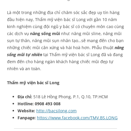
Là một trong những địa chỉ chăm sóc sắc đẹp uy tín hàng
đầu hiện nay, Thẩm mỹ viện bác sĩ Long với gần 10 năm
kinh nghiệm cùng đội ngũ y bác sĩ có chuyên môn cao cùng
các dịch vụ
nâng sống mũi
như: nâng mũi sline, nâng mũi
sụn tự thân, nâng mũi sụn nhân tạo…sẽ mang đến cho bạn
những chiếc mũi cân xứng và hài hoà hơn. Phẫu thuật
nâng
sống mũi tự nhiên
tại Thẩm mỹ viện bác sĩ Long đã và đang
đem đến cho hàng ngàn khách hàng chiếc mũi đẹp tự
nhiên và an toàn.
Thẩm mỹ viện bác sĩ Long
Địa chỉ:
518 Lê Hồng Phong, P.1, Q.10, TP.HCM
Hotline:
0908 493 008
Website:
http://bacsilong.com
Fanpage:
https://www.facebook.com/TMV.BS.LONG