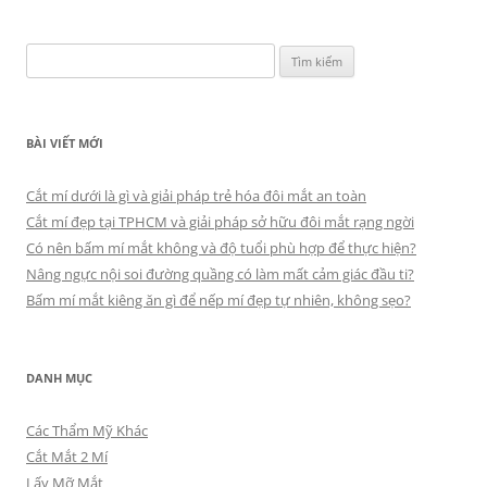
viết
Tìm
kiếm
cho:
BÀI VIẾT MỚI
Cắt mí dưới là gì và giải pháp trẻ hóa đôi mắt an toàn
Cắt mí đẹp tại TPHCM và giải pháp sở hữu đôi mắt rạng ngời
Có nên bấm mí mắt không và độ tuổi phù hợp để thực hiện?
Nâng ngực nội soi đường quầng có làm mất cảm giác đầu ti?
Bấm mí mắt kiêng ăn gì để nếp mí đẹp tự nhiên, không sẹo?
DANH MỤC
Các Thẩm Mỹ Khác
Cắt Mắt 2 Mí
Lấy Mỡ Mắt