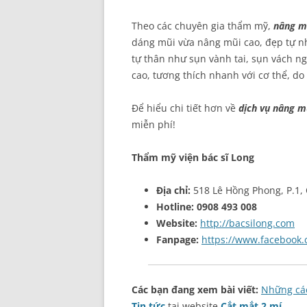
Theo các chuyên gia thẩm mỹ,
nâng mũ
dáng mũi vừa nâng mũi cao, đẹp tự nh
tự thân như sụn vành tai, sụn vách n
cao, tương thích nhanh với cơ thể, d
Để hiểu chi tiết hơn về
dịch vụ nâng mũ
miễn phí!
Thẩm mỹ viện bác sĩ Long
Địa chỉ:
518 Lê Hồng Phong, P.1,
Hotline:
0908 493 008
Website:
http://bacsilong.com
Fanpage:
https://www.facebook
Các bạn đang xem bài viết:
Những cá
Tin tức
tại website
Cắt mắt 2 mí
.