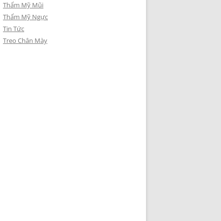
Thẩm Mỹ Mũi
Thẩm Mỹ Ngực
Tin Tức
Treo Chân Mày