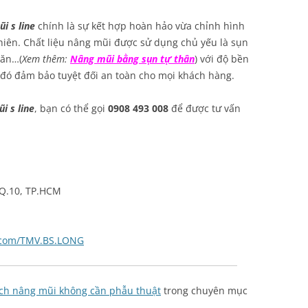
i s line
chính là sự kết hợp hoàn hảo vừa chỉnh hình
iên. Chất liệu nâng mũi được sử dụng chủ yếu là sụn
găn…(
Xem thêm:
Nâng mũi bằng sụn tự thân
) với độ bền
o đó đảm bảo tuyệt đối an toàn cho mọi khách hàng.
i s line
, bạn có thể gọi
0908 493 008
để được tư vấn
 Q.10, TP.HCM
.com/TMV.BS.LONG
ch nâng mũi không cần phẫu thuật
trong chuyên mục