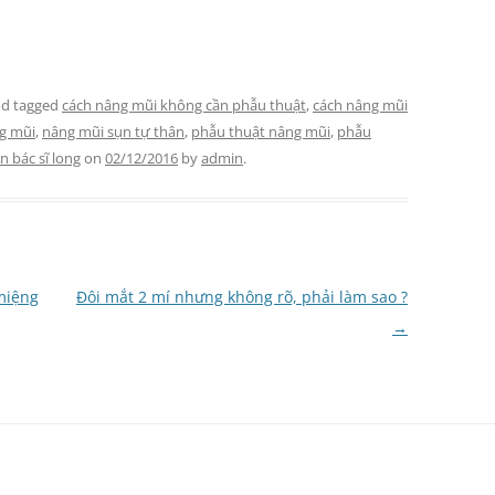
d tagged
cách nâng mũi không cần phẫu thuật
,
cách nâng mũi
g mũi
,
nâng mũi sụn tự thân
,
phẫu thuật nâng mũi
,
phẫu
 bác sĩ long
on
02/12/2016
by
admin
.
miệng
Đôi mắt 2 mí nhưng không rõ, phải làm sao ?
→