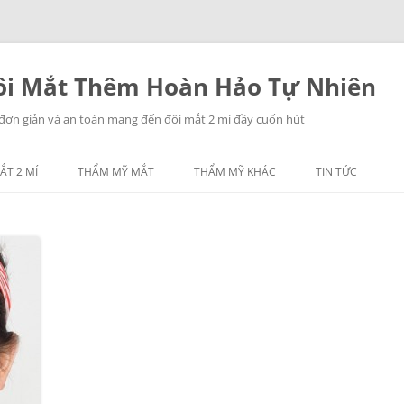
i Mắt Thêm Hoàn Hảo Tự Nhiên
 đơn giản và an toàn mang đến đôi mắt 2 mí đầy cuốn hút
ẮT 2 MÍ
THẨM MỸ MẮT
THẨM MỸ KHÁC
TIN TỨC
NHẤN MÍ MẮT
THẨM MỸ MŨI
LẤY MỠ MẮT
THẨM MỸ NGỰC
TREO CHÂN MÀY
THẨM MỸ CĂNG DA
CÁC THẨM MỸ KHÁC