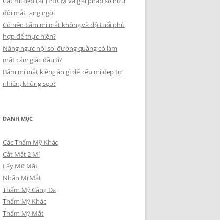
Cắt mí đẹp tại TPHCM và giải pháp sở hữu
đôi mắt rạng ngời
Có nên bấm mí mắt không và độ tuổi phù
hợp để thực hiện?
Nâng ngực nội soi đường quầng có làm
mất cảm giác đầu ti?
Bấm mí mắt kiêng ăn gì để nếp mí đẹp tự
nhiên, không sẹo?
DANH MỤC
Các Thẩm Mỹ Khác
Cắt Mắt 2 Mí
Lấy Mỡ Mắt
Nhấn Mí Mắt
Thẩm Mỹ Căng Da
Thẩm Mỹ Khác
Thẩm Mỹ Mắt