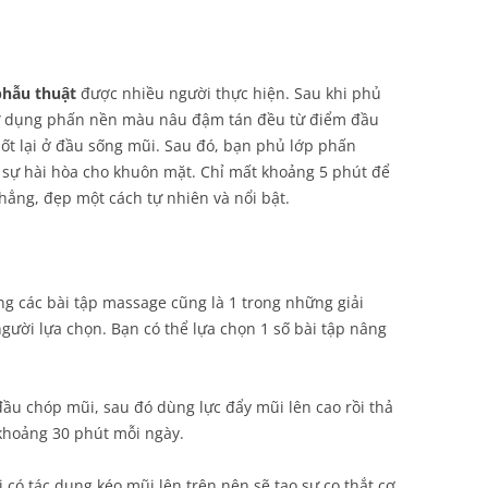
hẫu thuật
được nhiều người thực hiện. Sau khi phủ
ử dụng phấn nền màu nâu đậm tán đều từ điểm đầu
t lại ở đầu sống mũi. Sau đó, bạn phủ lớp phấn
 sự hài hòa cho khuôn mặt. Chỉ mất khoảng 5 phút để
hẳng, đẹp một cách tự nhiên và nổi bật.
g các bài tập massage cũng là 1 trong những giải
ười lựa chọn. Bạn có thể lựa chọn 1 số bài tập nâng
đầu chóp mũi, sau đó dùng lực đẩy mũi lên cao rồi thả
khoảng 30 phút mỗi ngày.
có tác dụng kéo mũi lên trên nên sẽ tạo sự co thắt cơ