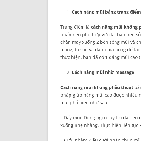
Cách nâng mũi bằng trang điểm
Trang điểm là
cách
nâng mũi
không p
phấn nền phù hợp với da, bạn nên s
chân mày xuống 2 bên sống mũi và chố
mỏng, tô son và đánh má hồng để tạo
thực hiện, bạn đã có 1 dáng mũi cao t
Cách nâng mũi nhờ massage
Cách nâng mũi không phẫu thuật
bằn
pháp giúp nâng mũi cao được nhiều ng
mũi phổ biến như sau:
– Đẩy mũi: Dùng ngón tay trỏ đặt lên 
xuống nhẹ nhàng. Thực hiện liên tục 
– Cười nhăn: Kiểu cười nhăn chun mũi 