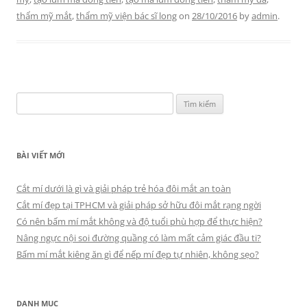
thẩm mỹ mắt
,
thẩm mỹ viện bác sĩ long
on
28/10/2016
by
admin
.
Tìm
kiếm
cho:
BÀI VIẾT MỚI
Cắt mí dưới là gì và giải pháp trẻ hóa đôi mắt an toàn
Cắt mí đẹp tại TPHCM và giải pháp sở hữu đôi mắt rạng ngời
Có nên bấm mí mắt không và độ tuổi phù hợp để thực hiện?
Nâng ngực nội soi đường quầng có làm mất cảm giác đầu ti?
Bấm mí mắt kiêng ăn gì để nếp mí đẹp tự nhiên, không sẹo?
DANH MỤC