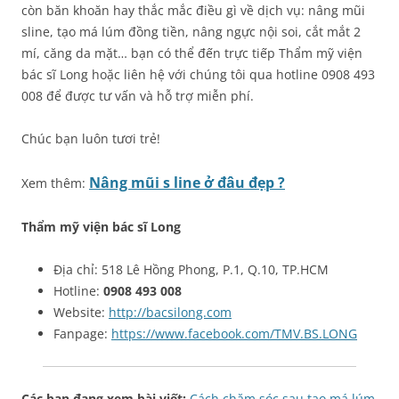
còn băn khoăn hay thắc mắc điều gì về dịch vụ: nâng mũi
sline, tạo má lúm đồng tiền, nâng ngực nội soi, cắt mắt 2
mí, căng da mặt… bạn có thể đến trực tiếp Thẩm mỹ viện
bác sĩ Long hoặc liên hệ với chúng tôi qua hotline 0908 493
008 để được tư vấn và hỗ trợ miễn phí.
Chúc bạn luôn tươi trẻ!
Nâng mũi s line ở đâu đẹp ?
Xem thêm:
Thẩm mỹ viện bác sĩ Long
Địa chỉ: 518 Lê Hồng Phong, P.1, Q.10, TP.HCM
Hotline:
0908 493 008
Website:
http://bacsilong.com
Fanpage:
https://www.facebook.com/TMV.BS.LONG
Các bạn đang xem bài viết:
Cách chăm sóc sau tạo má lúm