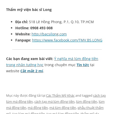
Thẩm mỹ viện bác sĩ Long
Địa chỉ:
518 Lê Hồng Phong, P.1, Q.10, TP.HCM
Hotline: 0908 493 008
Website:
http://bacsilong.com
Fanpage:
https://www.facebook.com/TMV.BS.LONG
Các bạn đang xem bài viết:
Ý nghĩa má lúm đồng tiền
trong nhân tướng học
trong chuyên mục
Tin tức
tại
website
Cắt mắt 2 mí
.
Mục này được đăng tải tại
Các Thẩm Mỹ Khác
and tagged
cách tạo
lúm má đồng tiền
,
cách tạo má lúm đồng tiền
,
lúm đồng tiền
,
lúm
má đồng tiền
,
má đồng tiền
,
má lúm đồng tiền
,
phẫu thuật thẩm
mỹ
,
tạo lúm má đồng tiền
,
tạo má lúm đồng tiền
,
thẩm mỹ da
,