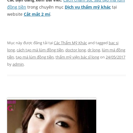
đồng tiền
trong chuyên mục
Dịch vụ thẩm mỹ khác
tại
website
Cắt mắt 2 mí
.
Mục này được đăng tải tại
Các Thẩm Mỹ Khác
and tagged
bac si
long
,
cách tạo má lúm đồng tiền
,
doctor long
,
dr.long
,
lúm má đồng
tiền
,
tạo má lúm đồng tiền
,
thẩm mỹ viện bác sĩ long
on
24/05/2017
by
admin
.