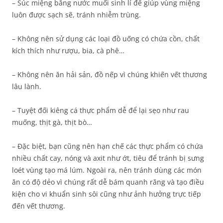
– Súc miệng bằng nước muối sinh lí để giúp vùng miệng
luôn được sạch sẽ, tránh nhiễm trùng.
– Không nên sử dụng các loại đồ uống có chứa cồn, chất
kích thích như rượu, bia, cà phê…
– Không nên ăn hải sản, đồ nếp vì chúng khiến vết thương
lâu lành.
– Tuyệt đối kiêng cá thực phẩm dễ để lại sẹo như rau
muống, thịt gà, thịt bò…
– Đặc biệt, bạn cũng nên hạn chế các thực phẩm có chứa
nhiều chất cay, nóng và axit như ớt, tiêu để tránh bị sưng
loét vùng tạo má lúm. Ngoài ra, nên tránh dùng các món
ăn có độ dẻo vì chúng rất dễ bám quanh răng và tạo điều
kiện cho vi khuẩn sinh sôi cũng như ảnh hưởng trực tiếp
đến vết thương.