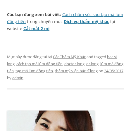
Các bạn đang xem bài viết:
Cách chăm sóc sau tạo má lúm
đồng tiền
trong chuyên mục
Dịch vụ thẩm mỹ khác
tại
website
Cắt mắt 2 mí
.
Mục này được đăng tải tại
Các Thẩm Mỹ Khác
and tagged
bac si
long
,
cách tạo má lúm đồng tiền
,
doctor long
,
dr.long
,
lúm má đồng
tiền
,
tạo má lúm đồng tiền
,
thẩm mỹ viện bác sĩ long
on
24/05/2017
by
admin
.