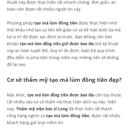
thuật này được thực hiện rất nhanh chóng, đơn giản, an
toàn nên được rất nhiều người tin cậy.
Phương pháp
tạo má lúm đồng tiền
được thực hiện nhờ
mũi khâu nhỏ tạo sự liên kết giữa cơ và bề mặt dưới da má
tại vị trí đã được xác định từ trước. Bạn không cần băn
khoăn
tạo má lúm đồng tiền giữ được bao lâu
bởi kỹ thuật
này an toàn tuyệt đối, duy trì ổn định, toàn bộ quy trình
đều diễn ra phía bên trong niêm nạc miệng nên sẽ không
để lại sẹo.
Cơ sở thẩm mỹ tạo má lúm đồng tiền đẹp?
Mặc khác,
tạo má lúm đồng tiền được bao lâu
còn tùy thuộc
rất nhiều vào cơ sở thẩm mỹ thực hiện dịch vụ này. Hiện
nay,
Thẩm mỹ viện bác sĩ Long
đã thực hiện rất thành
công hàng nghìn ca
tạo má lúm đồng tiền
, được rất nhiều
khách hàng gửi trọn niềm tin.