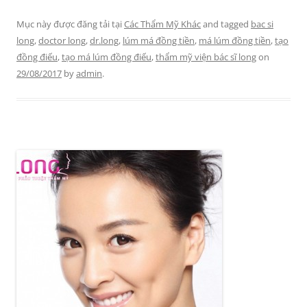
Mục này được đăng tải tại
Các Thẩm Mỹ Khác
and tagged
bac si
long
,
doctor long
,
dr.long
,
lúm má đồng tiền
,
má lúm đồng tiền
,
tạo
đồng điếu
,
tạo má lúm đồng điếu
,
thẩm mỹ viện bác sĩ long
on
29/08/2017
by
admin
.