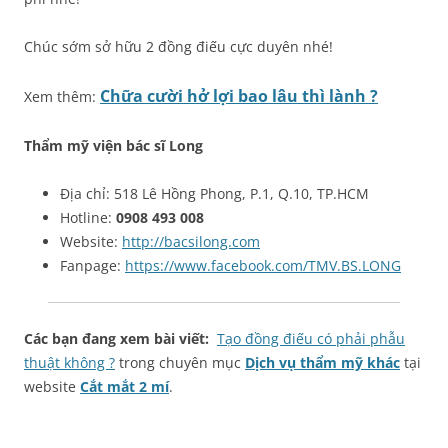
Chúc sớm sở hữu 2 đồng điếu cực duyên nhé!
Chữa cười hở lợi bao lâu thì lành ?
Xem thêm:
Thẩm mỹ viện bác sĩ Long
Địa chỉ: 518 Lê Hồng Phong, P.1, Q.10, TP.HCM
Hotline:
0908 493 008
Website:
http://bacsilong.com
Fanpage:
https://www.facebook.com/TMV.BS.LONG
Các bạn đang xem bài viết:
Tạo đồng điếu có phải phẫu
thuật không ?
trong chuyên mục
Dịch vụ thẩm mỹ khác
tại
website
Cắt mắt 2 mí
.