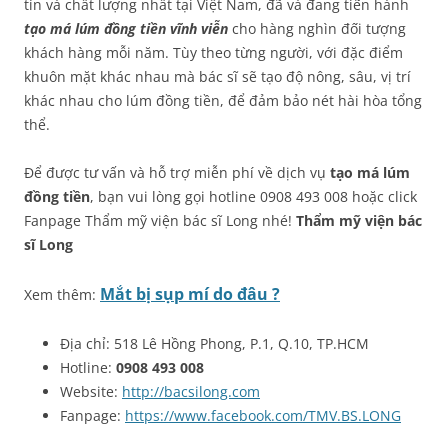
tín và chất lượng nhất tại Việt Nam, đã và đang tiến hành
tạo má lúm đồng tiền vĩnh viễn
cho hàng nghìn đối tượng
khách hàng mỗi năm. Tùy theo từng người, với đặc điểm
khuôn mặt khác nhau mà bác sĩ sẽ tạo độ nông, sâu, vị trí
khác nhau cho lúm đồng tiền, để đảm bảo nét hài hòa tổng
thể.
Để được tư vấn và hỗ trợ miễn phí về dịch vụ
tạo má lúm
đồng tiền
, bạn vui lòng gọi hotline 0908 493 008 hoặc click
Fanpage Thẩm mỹ viện bác sĩ Long nhé!
Thẩm mỹ viện bác
sĩ Long
Mắt bị sụp mí do đâu ?
Xem thêm:
Địa chỉ: 518 Lê Hồng Phong, P.1, Q.10, TP.HCM
Hotline:
0908 493 008
Website:
http://bacsilong.com
Fanpage:
https://www.facebook.com/TMV.BS.LONG