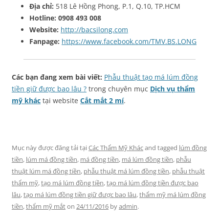
Địa chỉ:
518 Lê Hồng Phong, P.1, Q.10, TP.HCM
Hotline:
0908 493 008
Website:
http://bacsilong.com
Fanpage:
https://www.facebook.com/TMV.BS.LONG
Các bạn đang xem bài viết:
Phẫu thuật tạo má lúm đồng
tiền giữ được bao lâu ?
trong chuyên mục
Dịch vụ thẩm
mỹ khác
tại website
Cắt mắt 2 mí
.
Mục này được đăng tải tại
Các Thẩm Mỹ Khác
and tagged
lúm đồng
tiền
,
lúm má đồng tiền
,
má đồng tiền
,
má lúm đồng tiền
,
phẫu
thuật lúm má đồng tiền
,
phẫu thuật má lúm đồng tiền
,
phẫu thuật
thẩm mỹ
,
tạo má lúm đồng tiền
,
tạo má lúm đồng tiền được bao
lâu
,
tạo má lúm đồng tiền giữ được bao lâu
,
thẩm mỹ má lúm đồng
tiền
,
thẩm mỹ mắt
on
24/11/2016
by
admin
.