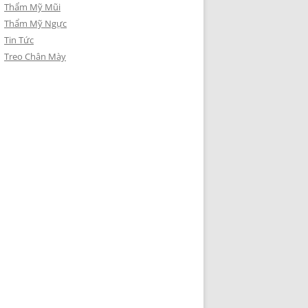
Thẩm Mỹ Mũi
Thẩm Mỹ Ngực
Tin Tức
Treo Chân Mày