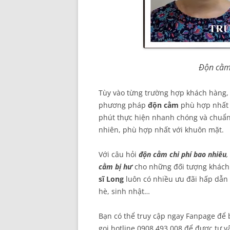
Độn cằm 
Tùy vào từng trường hợp khách hàng, 
phương pháp
độn cằm
phù hợp nhất 
phút thực hiện nhanh chóng và chuẩn
nhiên, phù hợp nhất với khuôn mặt.
Với câu hỏi
độn cằm chi phí bao nhiêu
,
cằm bị hư
cho những đối tượng khách 
sĩ Long
luôn có nhiều ưu đãi hấp dẫn 
hè, sinh nhật…
Bạn có thể truy cập ngay Fanpage để bi
gọi hotline 0908 493 008 để được tư v