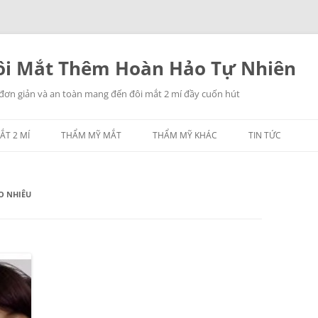
i Mắt Thêm Hoàn Hảo Tự Nhiên
 đơn giản và an toàn mang đến đôi mắt 2 mí đầy cuốn hút
ẮT 2 MÍ
THẨM MỸ MẮT
THẨM MỸ KHÁC
TIN TỨC
NHẤN MÍ MẮT
THẨM MỸ MŨI
O NHIÊU
LẤY MỠ MẮT
THẨM MỸ NGỰC
TREO CHÂN MÀY
THẨM MỸ CĂNG DA
CÁC THẨM MỸ KHÁC