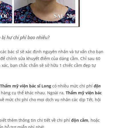
bị hư chi phí bao nhiêu?
các bác sĩ sẽ xác định nguyên nhân và tư vấn cho bạn
để chỉnh sửa khuyết điểm của dáng cằm. Chỉ sau 60
 xác, bạn chắc chắn sẽ sở hữu 1 chiếc cằm đẹp tự
Thẩm mỹ viện bác sĩ Long
có nhiều mức chi phí
độn
hàng cụ thể khác nhau. Ngoài ra,
Thẩm mỹ viện bác
về mức chi phí cho mọi dịch vụ nhân các dịp Tết, hội
ết thêm thông tin chi tiết về chi phí
độn cằm
, hoặc
ấn hỗ trợ miễn phí nhé!