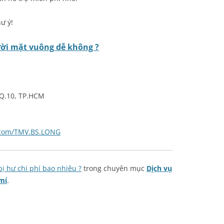
ư ý!
ời mặt vuông dễ không ?
 Q.10, TP.HCM
.com/TMV.BS.LONG
ị hư chi phí bao nhiêu ?
trong chuyên mục
Dịch vụ
mí
.