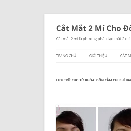
Chuyển
đến
nội
Cắt Mắt 2 Mí Cho Đô
dung
Cắt mắt 2 mí là phương pháp tạo mắt 2 mí
TRANG CHỦ
GIỚI THIỆU
CẮT M
LƯU TRỮ CHO TỪ KHÓA:
ĐỘN CẰM CHI PHÍ BA