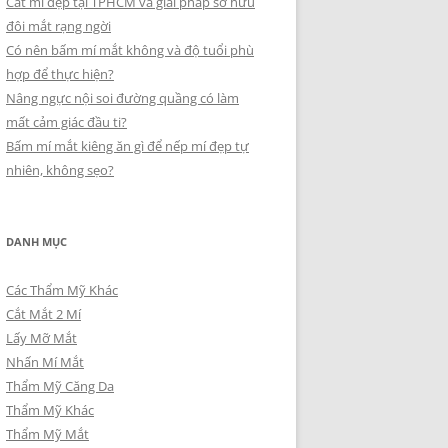
Cắt mí đẹp tại TPHCM và giải pháp sở hữu
đôi mắt rạng ngời
Có nên bấm mí mắt không và độ tuổi phù
hợp để thực hiện?
Nâng ngực nội soi đường quầng có làm
mất cảm giác đầu ti?
Bấm mí mắt kiêng ăn gì để nếp mí đẹp tự
nhiên, không sẹo?
DANH MỤC
Các Thẩm Mỹ Khác
Cắt Mắt 2 Mí
Lấy Mỡ Mắt
Nhấn Mí Mắt
Thẩm Mỹ Căng Da
Thẩm Mỹ Khác
Thẩm Mỹ Mắt