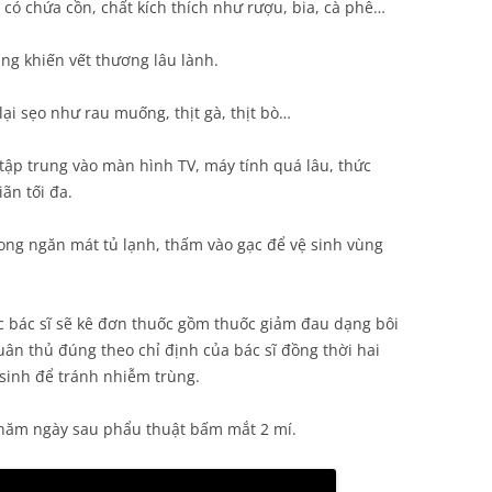
có chứa cồn, chất kích thích như rượu, bia, cà phê…
ng khiến vết thương lâu lành.
lại sẹo như rau muống, thịt gà, thịt bò…
tập trung vào màn hình TV, máy tính quá lâu, thức
ãn tối đa.
rong ngăn mát tủ lạnh, thấm vào gạc để vệ sinh vùng
ác bác sĩ sẽ kê đơn thuốc gồm thuốc giảm đau dạng bôi
ân thủ đúng theo chỉ định của bác sĩ đồng thời hai
sinh để tránh nhiễm trùng.
 năm ngày sau phẩu thuật bấm mắt 2 mí.