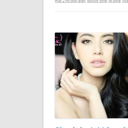
mắt 2 mí đơn giản
,
doctor long
,
dr.long
,
th