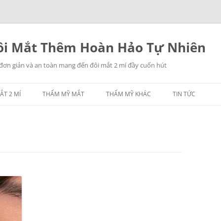
i Mắt Thêm Hoàn Hảo Tự Nhiên
 đơn giản và an toàn mang đến đôi mắt 2 mí đầy cuốn hút
ẮT 2 MÍ
THẨM MỸ MẮT
THẨM MỸ KHÁC
TIN TỨC
NHẤN MÍ MẮT
THẨM MỸ MŨI
LẤY MỠ MẮT
THẨM MỸ NGỰC
TREO CHÂN MÀY
THẨM MỸ CĂNG DA
CÁC THẨM MỸ KHÁC