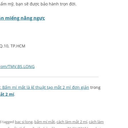
hẩm mỹ, bạn sẽ được bảo hành trọn đời.
án miếng nâng ngực
 Q.10, TP.HCM
.com/TMV.BS.LONG
n: Bấm mí mắt là kĩ thuật tạo mắt 2 mí đơn giản
trong
ắt 2 mí
.
d tagged
bac si long
,
bấm mí mắt
,
cách làm mắt 2 mí
,
cách làm