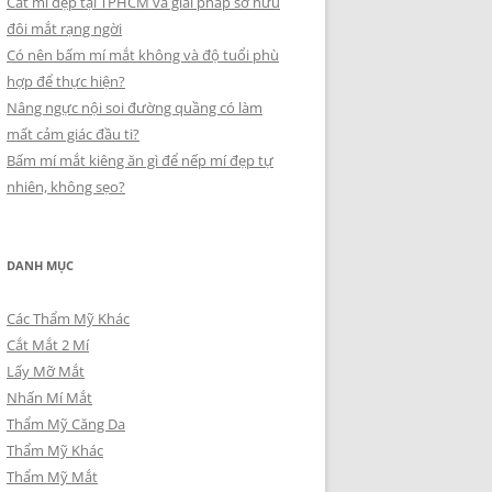
Cắt mí đẹp tại TPHCM và giải pháp sở hữu
đôi mắt rạng ngời
Có nên bấm mí mắt không và độ tuổi phù
hợp để thực hiện?
Nâng ngực nội soi đường quầng có làm
mất cảm giác đầu ti?
Bấm mí mắt kiêng ăn gì để nếp mí đẹp tự
nhiên, không sẹo?
DANH MỤC
Các Thẩm Mỹ Khác
Cắt Mắt 2 Mí
Lấy Mỡ Mắt
Nhấn Mí Mắt
Thẩm Mỹ Căng Da
Thẩm Mỹ Khác
Thẩm Mỹ Mắt