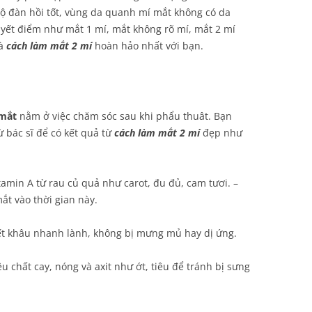
độ đàn hồi tốt, vùng da quanh mí mắt không có da
yết điểm như mắt 1 mí, mắt không rõ mí, mắt 2 mí
là
cách làm mắt 2 mí
hoàn hảo nhất với bạn.
mắt
nằm ở việc chăm sóc sau khi phẩu thuât. Bạn
ừ bác sĩ để có kết quả từ
cách làm mắt 2 mí
đẹp như
amin A từ rau củ quả như carot, đu đủ, cam tươi. –
ắt vào thời gian này.
ết khâu nhanh lành, không bị mưng mủ hay dị ứng.
 chất cay, nóng và axit như ớt, tiêu để tránh bị sưng