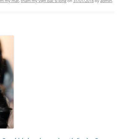
ẩm mỹ mắt
,
thẩm mỹ viện bác sĩ long
on
31/01/2018
by
admin
.