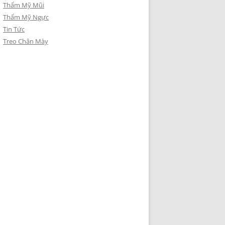
Thẩm Mỹ Mũi
Thẩm Mỹ Ngực
Tin Tức
Treo Chân Mày