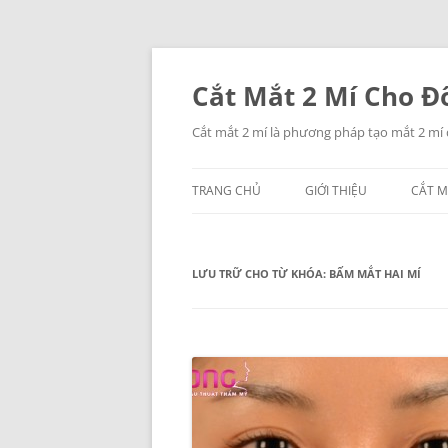
Chuyển
đến
nội
Cắt Mắt 2 Mí Cho Đô
dung
Cắt mắt 2 mí là phương pháp tạo mắt 2 mí
TRANG CHỦ
GIỚI THIỆU
CẮT M
LƯU TRỮ CHO TỪ KHÓA:
BẤM MẮT HAI MÍ