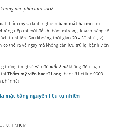
 không đều phải làm sao?
n mắt thẩm mỹ và kinh nghiệm
bấm mắt hai mí
cho
ẽ đường nếp mí mới để khi bấm mí xong, khách hàng sẽ
cách tự nhiên. Sau khoảng thời gian 20 – 30 phút, kỹ
n có thể ra về ngay mà không cần lưu trú lại bệnh viện
g thông tin gì về vấn đề
mắt 2 mí
không đều, bạn
 tại
Thẩm mỹ viện bác sĩ Long
theo số hotline 0908
n phí nhé!
da mặt bằng nguyên liệu tự nhiên
 Q.10, TP.HCM