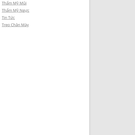
Thẩm Mỹ Mũi
Thẩm Mỹ Ngực
Tin Tức
Treo Chân Mày