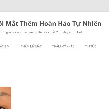
i Mắt Thêm Hoàn Hảo Tự Nhiên
 đơn giản và an toàn mang đến đôi mắt 2 mí đầy cuốn hút
ẮT 2 MÍ
THẨM MỸ MẮT
THẨM MỸ KHÁC
TIN TỨC
NHẤN MÍ MẮT
THẨM MỸ MŨI
LẤY MỠ MẮT
THẨM MỸ NGỰC
TREO CHÂN MÀY
THẨM MỸ CĂNG DA
CÁC THẨM MỸ KHÁC