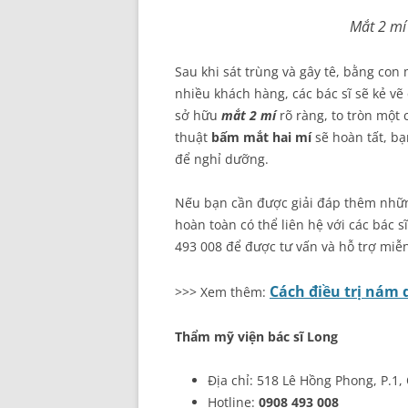
Mắt 2 mí
Sau khi sát trùng và gây tê, bằng co
nhiều khách hàng, các bác sĩ sẽ kẻ v
sở hữu
mắt 2 mí
rõ ràng, to tròn một 
thuật
bấm mắt hai mí
sẽ hoàn tất, bạ
để nghỉ dưỡng.
Nếu bạn cần được giải đáp thêm nhữn
hoàn toàn có thể liên hệ với các bác sĩ
493 008 để được tư vấn và hỗ trợ miễ
Cách điều trị nám 
>>> Xem thêm:
Thẩm mỹ viện bác sĩ Long
Địa chỉ: 518 Lê Hồng Phong, P.1,
Hotline:
0908 493 008