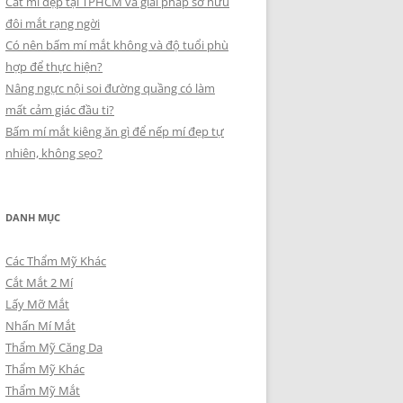
Cắt mí đẹp tại TPHCM và giải pháp sở hữu
đôi mắt rạng ngời
Có nên bấm mí mắt không và độ tuổi phù
hợp để thực hiện?
Nâng ngực nội soi đường quầng có làm
mất cảm giác đầu ti?
Bấm mí mắt kiêng ăn gì để nếp mí đẹp tự
nhiên, không sẹo?
DANH MỤC
Các Thẩm Mỹ Khác
Cắt Mắt 2 Mí
Lấy Mỡ Mắt
Nhấn Mí Mắt
Thẩm Mỹ Căng Da
Thẩm Mỹ Khác
Thẩm Mỹ Mắt