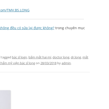
.com/TMV.BS.LONG
không đều có sửa lại được không?
trong chuyên mục
 tagged
bác sĩ logn
,
bấm mắt hai mí
,
doctor long
,
dr.long
,
mắt
thẩm mỹ viện bác sĩ long
on
28/03/2018
by
admin
.