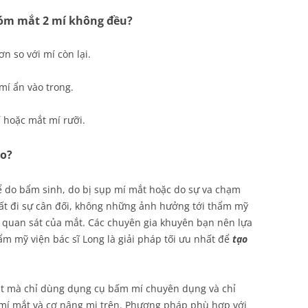
óm mắt 2 mí không đều?
n so với mí còn lại.
mí ẩn vào trong.
 hoặc mắt mí rưỡi.
ao?
 do bẩm sinh, do bị sụp mí mắt hoặc do sự va chạm
ất đi sự cân đối, không những ảnh hưởng tới thẩm mỹ
 quan sát của mắt. Các chuyên gia khuyên bạn nên lựa
ẩm mỹ viện bác sĩ Long là giải pháp tối ưu nhất để
tạo
t mà chỉ dùng dụng cụ bấm mí chuyên dụng và chỉ
 mí mắt và cơ nâng mi trên. Phương pháp phù hợp với